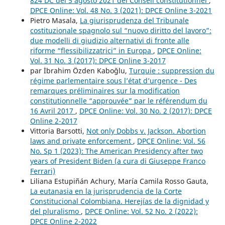
824 DC del 5 agosto 2021 del Conseil constitutionnel
,
DPCE Online: Vol. 48 No. 3 (2021): DPCE Online 3-2021
Pietro Masala,
La giurisprudenza del Tribunale
costituzionale spagnolo sul “nuovo diritto del lavoro”:
due modelli di giudizio alternativi di fronte alle
riforme “flessibilizzatrici” in Europa
,
DPCE Online:
Vol. 31 No. 3 (2017): DPCE Online 3-2017
par İbrahim Özden Kaboğlu,
Turquie : suppression du
régime parlementaire sous l’état d’urgence - Des
remarques préliminaires sur la modification
constitutionnelle “approuvée” par le référendum du
16 Avril 2017
,
DPCE Online: Vol. 30 No. 2 (2017): DPCE
Online 2-2017
Vittoria Barsotti,
Not only Dobbs v. Jackson. Abortion
laws and private enforcement
,
DPCE Online: Vol. 56
No. Sp 1 (2023): The American Presidency after two
years of President Biden (a cura di Giuseppe Franco
Ferrari)
Liliana Estupiñán Achury, María Camila Rosso Gauta,
La eutanasia en la jurisprudencia de la Corte
Constitucional Colombiana. Herejías de la dignidad y
del pluralismo
,
DPCE Online: Vol. 52 No. 2 (2022):
DPCE Online 2-2022