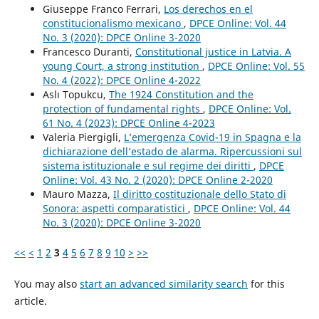
Giuseppe Franco Ferrari,
Los derechos en el
constitucionalismo mexicano
,
DPCE Online: Vol. 44
No. 3 (2020): DPCE Online 3-2020
Francesco Duranti,
Constitutional justice in Latvia. A
young Court, a strong institution
,
DPCE Online: Vol. 55
No. 4 (2022): DPCE Online 4-2022
Aslı Topukcu,
The 1924 Constitution and the
protection of fundamental rights
,
DPCE Online: Vol.
61 No. 4 (2023): DPCE Online 4-2023
Valeria Piergigli,
L’emergenza Covid-19 in Spagna e la
dichiarazione dell’estado de alarma. Ripercussioni sul
sistema istituzionale e sul regime dei diritti
,
DPCE
Online: Vol. 43 No. 2 (2020): DPCE Online 2-2020
Mauro Mazza,
Il diritto costituzionale dello Stato di
Sonora: aspetti comparatistici
,
DPCE Online: Vol. 44
No. 3 (2020): DPCE Online 3-2020
<<
<
1
2
3
4
5
6
7
8
9
10
>
>>
You may also
start an advanced similarity search
for this
article.