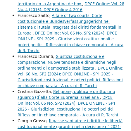
territorio en la Argentina de hoy
,
DPCE Online: Vol. 28
No. 4 (2016): DPCE Online 4-2016
Francesco Saitto,
A tale of two courts. Corte
costituzionale e Bundesverfassungsgericht nel
sistema di tutela integrata dei diritti fondamentali in
Europa
,
DPCE Online: Vol. 66 No. SP2 (2024): DPCE
ONLINE - SP1 2025 - Giurisdizioni costituzionali e
poteri politici. Riflessioni in chiave comparata - A cura
di R. Tarchi
Francesco Duranti,
Giustizia costituzionale e
comparazione. Nuove tendenze e dinamiche negli
ordinamenti di democrazia stabilizzata
,
DPCE Online:
Vol. 66 No. SP2 (2024): DPCE ONLINE - SP1 2025 -
Giurisdizioni costituzionali e poteri politici. Riflessioni
in chiave comparata - A cura di R. Tarchi
Cristina Gazzetta,
Religione, politica e diritto: uno
sguardo (d)alla Corte Suprema israeliana
,
DPCE
Online: Vol. 66 No. SP2 (2024): DPCE ONLINE - SP1
2025 - Giurisdizioni costituzionali e poteri politici.
Riflessioni in chiave comparata - A cura di R. Tarchi
Giorgio Grasso,
Il passe sanitaire e i diritti e le libertà
costituzionalmente garantiti nella decisione n° 2021-