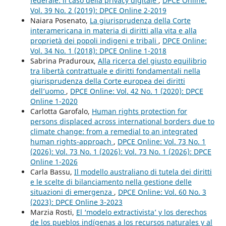
federale: il caso della privacy digitale
,
DPCE Online:
Vol. 39 No. 2 (2019): DPCE Online 2-2019
Naiara Posenato,
La giurisprudenza della Corte
interamericana in materia di diritti alla vita e alla
proprietà dei popoli indigeni e tribali
,
DPCE Online:
Vol. 34 No. 1 (2018): DPCE Online 1-2018
Sabrina Praduroux,
Alla ricerca del giusto equilibrio
tra libertà contrattuale e diritti fondamentali nella
giurisprudenza della Corte europea dei diritti
dell’uomo
,
DPCE Online: Vol. 42 No. 1 (2020): DPCE
Online 1-2020
Carlotta Garofalo,
Human rights protection for
persons displaced across international borders due to
climate change: from a remedial to an integrated
human rights-approach
,
DPCE Online: Vol. 73 No. 1
(2026): Vol. 73 No. 1 (2026): Vol. 73 No. 1 (2026): DPCE
Online 1-2026
Carla Bassu,
Il modello australiano di tutela dei diritti
e le scelte di bilanciamento nella gestione delle
situazioni di emergenza
,
DPCE Online: Vol. 60 No. 3
(2023): DPCE Online 3-2023
Marzia Rosti,
El ‘modelo extractivista’ y los derechos
de los pueblos indígenas a los recursos naturales y al