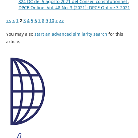
824 DC del 5 agosto 2021 del Conseil constitutionnel
,
DPCE Online: Vol. 48 No. 3 (2021): DPCE Online 3-2021
<<
<
1
2
3
4
5
6
7
8
9
10
>
>>
You may also
start an advanced similarity search
for this
article.