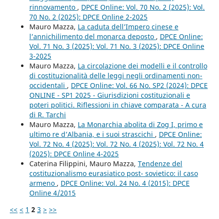
rinnovamento
,
DPCE Online: Vol. 70 No. 2 (2025): Vol.
70 No. 2 (2025): DPCE Online 2-2025
Mauro Mazza,
La caduta dell’Impero cinese e
l’annichilimento del monarca deposto
,
DPCE Online:
Vol. 71 No. 3 (2025): Vol. 71 No. 3 (2025): DPCE Online
3-2025
Mauro Mazza,
La circolazione dei modelli e il controllo
di costituzionalità delle leggi negli ordinamenti non-
occidentali
,
DPCE Online: Vol. 66 No. SP2 (2024): DPCE
ONLINE - SP1 2025 - Giurisdizioni costituzionali e
poteri politici. Riflessioni in chiave comparata - A cura
di R. Tarchi
Mauro Mazza,
La Monarchia abolita di Zog I, primo e
ultimo re d’Albania, e i suoi strascichi
,
DPCE Online:
Vol. 72 No. 4 (2025): Vol. 72 No. 4 (2025): Vol. 72 No. 4
(2025): DPCE Online 4-2025
Caterina Filippini, Mauro Mazza,
Tendenze del
costituzionalismo eurasiatico post- sovietico: il caso
armeno
,
DPCE Online: Vol. 24 No. 4 (2015): DPCE
Online 4/2015
<<
<
1
2
3
>
>>