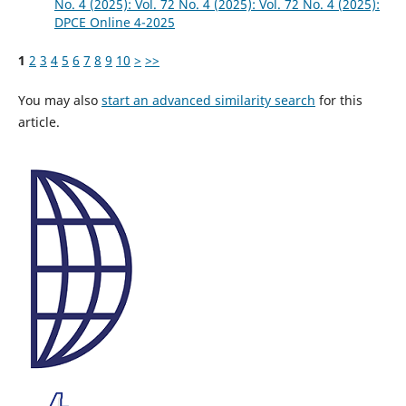
No. 4 (2025): Vol. 72 No. 4 (2025): Vol. 72 No. 4 (2025):
DPCE Online 4-2025
1
2
3
4
5
6
7
8
9
10
>
>>
You may also
start an advanced similarity search
for this
article.