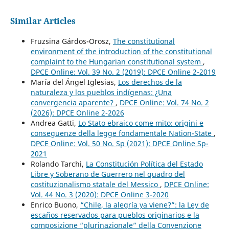
Similar Articles
Fruzsina Gárdos-Orosz,
The constitutional
environment of the introduction of the constitutional
complaint to the Hungarian constitutional system
,
DPCE Online: Vol. 39 No. 2 (2019): DPCE Online 2-2019
María del Ángel Iglesias,
Los derechos de la
naturaleza y los pueblos indígenas: ¿Una
convergencia aparente?
,
DPCE Online: Vol. 74 No. 2
(2026): DPCE Online 2-2026
Andrea Gatti,
Lo Stato ebraico come mito: origini e
conseguenze della legge fondamentale Nation-State
,
DPCE Online: Vol. 50 No. Sp (2021): DPCE Online Sp-
2021
Rolando Tarchi,
La Constitución Política del Estado
Libre y Soberano de Guerrero nel quadro del
costituzionalismo statale del Messico
,
DPCE Online:
Vol. 44 No. 3 (2020): DPCE Online 3-2020
Enrico Buono,
“Chile, la alegría ya viene?”: la Ley de
escaños reservados para pueblos originarios e la
composizione “plurinazionale” della Convenzione