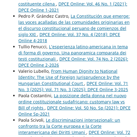
costituente cilena
,
DPCE Online: Vol. 46 No. 1 (2021):
DPCE Online 1-2021
Pedro P. Grández Castro,
La Constitución que emerge:
las voces acalladas de las comunidades originarias en
el discurso constitucional peruano de comienzos del
siglo XXI
,
DPCE Online: Vol. 37 No. 4 (2018): DPCE
Online 4-2018
Tullio Fenucci,
L’esperienza latino-americana in tema
di forma di governo. Una panoramica comparata dei
testi costituzionali
,
DPCE Online: Vol. 74 No. 2 (2026):
DPCE Online 2-2026
Valerio Lubello,
From Human Dignity to National
Identity: The Use of Foreign Jurisprudence by the
Hungarian Constitutional Court
,
DPCE Online: Vol. 71
No. 3 (2025): Vol. 71 No. 3 (2025): DPCE Online 3-2025
Paola Costantini,
La posizione della donna nel nuovo
ordine costituzionale sudafricano: customary law vs
Bill of rights
,
DPCE Online: Vol. 50 No. Sp (2021): DPCE
Online Sp-2021
Paola Scivoli,
Le discriminazioni intersezionali: un
confronto tra la Corte europea e la Corte
interamericana dei Diritti Umani
,
DPCE Online: Vol. 72