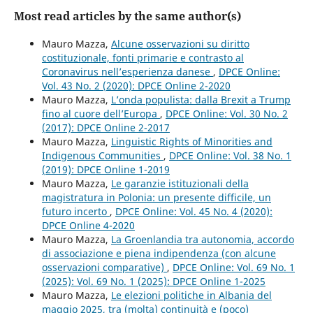
Most read articles by the same author(s)
Mauro Mazza,
Alcune osservazioni su diritto
costituzionale, fonti primarie e contrasto al
Coronavirus nell’esperienza danese
,
DPCE Online:
Vol. 43 No. 2 (2020): DPCE Online 2-2020
Mauro Mazza,
L’onda populista: dalla Brexit a Trump
fino al cuore dell’Europa
,
DPCE Online: Vol. 30 No. 2
(2017): DPCE Online 2-2017
Mauro Mazza,
Linguistic Rights of Minorities and
Indigenous Communities
,
DPCE Online: Vol. 38 No. 1
(2019): DPCE Online 1-2019
Mauro Mazza,
Le garanzie istituzionali della
magistratura in Polonia: un presente difficile, un
futuro incerto
,
DPCE Online: Vol. 45 No. 4 (2020):
DPCE Online 4-2020
Mauro Mazza,
La Groenlandia tra autonomia, accordo
di associazione e piena indipendenza (con alcune
osservazioni comparative)
,
DPCE Online: Vol. 69 No. 1
(2025): Vol. 69 No. 1 (2025): DPCE Online 1-2025
Mauro Mazza,
Le elezioni politiche in Albania del
maggio 2025, tra (molta) continuità e (poco)