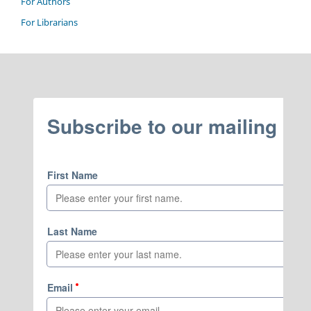
For Authors
For Librarians