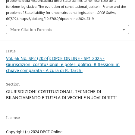
problema della responsabilità dello Stato da illecito nell’esercizio della
funzione legislativa: The evolution of constitutional justice in France and the
problem of State liability for unconstitutional legislation .
DPCE Online
,
66
(SP2). https://doi.org/10.57660/dpceonline.2024.2319
More Citation Formats
Issue
Vol. 66 No. SP2 (2024): DPCE ONLINE - SP1 2025 -
Giurisdizioni costituzionali e poteri politici. Riflessioni in
chiave comparata - A cura di R. Tarchi
Section
GIURISDIZIONI COSTITUZIONALI, TECNICHE DI
BILANCIAMENTO E TUTELA DI VECCHI E NUOVI DIRITTI
License
Copyright (c) 2024 DPCE Online