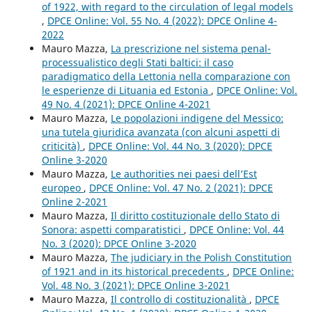
of 1922, with regard to the circulation of legal models
,
DPCE Online: Vol. 55 No. 4 (2022): DPCE Online 4-
2022
Mauro Mazza,
La prescrizione nel sistema penal-
processualistico degli Stati baltici: il caso
paradigmatico della Lettonia nella comparazione con
le esperienze di Lituania ed Estonia
,
DPCE Online: Vol.
49 No. 4 (2021): DPCE Online 4-2021
Mauro Mazza,
Le popolazioni indigene del Messico:
una tutela giuridica avanzata (con alcuni aspetti di
criticità)
,
DPCE Online: Vol. 44 No. 3 (2020): DPCE
Online 3-2020
Mauro Mazza,
Le authorities nei paesi dell’Est
europeo
,
DPCE Online: Vol. 47 No. 2 (2021): DPCE
Online 2-2021
Mauro Mazza,
Il diritto costituzionale dello Stato di
Sonora: aspetti comparatistici
,
DPCE Online: Vol. 44
No. 3 (2020): DPCE Online 3-2020
Mauro Mazza,
The judiciary in the Polish Constitution
of 1921 and in its historical precedents
,
DPCE Online:
Vol. 48 No. 3 (2021): DPCE Online 3-2021
Mauro Mazza,
Il controllo di costituzionalità
,
DPCE