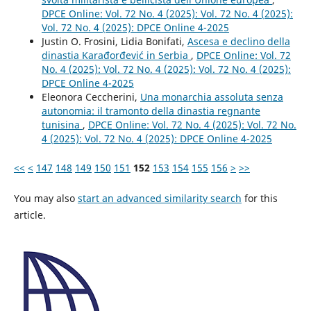
DPCE Online: Vol. 72 No. 4 (2025): Vol. 72 No. 4 (2025):
Vol. 72 No. 4 (2025): DPCE Online 4-2025
Justin O. Frosini, Lidia Bonifati,
Ascesa e declino della
dinastia Karađorđević in Serbia
,
DPCE Online: Vol. 72
No. 4 (2025): Vol. 72 No. 4 (2025): Vol. 72 No. 4 (2025):
DPCE Online 4-2025
Eleonora Ceccherini,
Una monarchia assoluta senza
autonomia: il tramonto della dinastia regnante
tunisina
,
DPCE Online: Vol. 72 No. 4 (2025): Vol. 72 No.
4 (2025): Vol. 72 No. 4 (2025): DPCE Online 4-2025
<<
<
147
148
149
150
151
152
153
154
155
156
>
>>
You may also
start an advanced similarity search
for this
article.