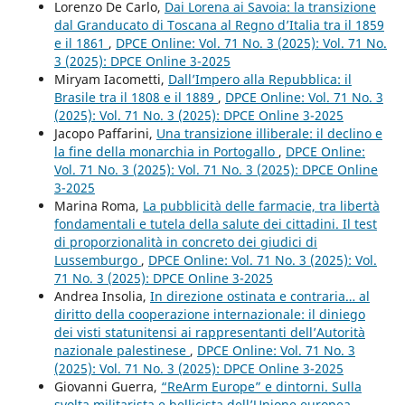
Lorenzo De Carlo,
Dai Lorena ai Savoia: la transizione
dal Granducato di Toscana al Regno d’Italia tra il 1859
e il 1861
,
DPCE Online: Vol. 71 No. 3 (2025): Vol. 71 No.
3 (2025): DPCE Online 3-2025
Miryam Iacometti,
Dall’Impero alla Repubblica: il
Brasile tra il 1808 e il 1889
,
DPCE Online: Vol. 71 No. 3
(2025): Vol. 71 No. 3 (2025): DPCE Online 3-2025
Jacopo Paffarini,
Una transizione illiberale: il declino e
la fine della monarchia in Portogallo
,
DPCE Online:
Vol. 71 No. 3 (2025): Vol. 71 No. 3 (2025): DPCE Online
3-2025
Marina Roma,
La pubblicità delle farmacie, tra libertà
fondamentali e tutela della salute dei cittadini. Il test
di proporzionalità in concreto dei giudici di
Lussemburgo
,
DPCE Online: Vol. 71 No. 3 (2025): Vol.
71 No. 3 (2025): DPCE Online 3-2025
Andrea Insolia,
In direzione ostinata e contraria… al
diritto della cooperazione internazionale: il diniego
dei visti statunitensi ai rappresentanti dell’Autorità
nazionale palestinese
,
DPCE Online: Vol. 71 No. 3
(2025): Vol. 71 No. 3 (2025): DPCE Online 3-2025
Giovanni Guerra,
“ReArm Europe” e dintorni. Sulla
svolta militarista e bellicista dell’Unione europea
,