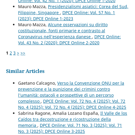
Online: Vol. 42 No. 1 (2020): DPCE Online 1-2020
Mauro Mazza,
Presidenzialismi asiatici: Corea del Sud,
Filippine, Singapore
,
DPCE Online: Vol. 57 No. 1
(2023): DPCE Online 1-2023
Mauro Mazza,
Alcune osservazioni su diritto
costituzionale, fonti primarie e contrasto al
Coronavirus nell’esperienza danese
,
DPCE Online:
Vol. 43 No. 2 (2020): DPCE Online 2-2020
1
2
3
>
>>
Similar Articles
Gaetano Calcagno,
Verso la Convenzione ONU per la
prevenzione e la punizione dei crimini contro
l’umanità: ostacoli e prospettive di un percorso
complesso
,
DPCE Online: Vol. 72 No. 4 (2025): Vol. 72
No. 4 (2025): Vol. 72 No. 4 (2025): DPCE Online 4-2025
Sabrina Ragone, Amalia Lozano España,
Il Valle de los
Caídos tra decostruzione e ricostruzione della
memoria
,
DPCE Online: Vol. 71 No. 3 (2025): Vol. 71
No. 3 (2025): DPCE Online 3-2025