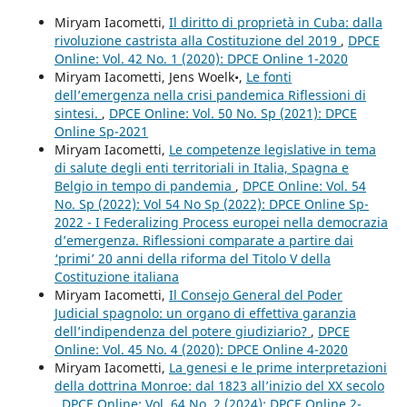
Miryam Iacometti,
Il diritto di proprietà in Cuba: dalla
rivoluzione castrista alla Costituzione del 2019
,
DPCE
Online: Vol. 42 No. 1 (2020): DPCE Online 1-2020
Miryam Iacometti, Jens Woelk•,
Le fonti
dell’emergenza nella crisi pandemica Riflessioni di
sintesi.
,
DPCE Online: Vol. 50 No. Sp (2021): DPCE
Online Sp-2021
Miryam Iacometti,
Le competenze legislative in tema
di salute degli enti territoriali in Italia, Spagna e
Belgio in tempo di pandemia
,
DPCE Online: Vol. 54
No. Sp (2022): Vol 54 No Sp (2022): DPCE Online Sp-
2022 - I Federalizing Process europei nella democrazia
d’emergenza. Riflessioni comparate a partire dai
‘primi’ 20 anni della riforma del Titolo V della
Costituzione italiana
Miryam Iacometti,
Il Consejo General del Poder
Judicial spagnolo: un organo di effettiva garanzia
dell’indipendenza del potere giudiziario?
,
DPCE
Online: Vol. 45 No. 4 (2020): DPCE Online 4-2020
Miryam Iacometti,
La genesi e le prime interpretazioni
della dottrina Monroe: dal 1823 all’inizio del XX secolo
,
DPCE Online: Vol. 64 No. 2 (2024): DPCE Online 2-