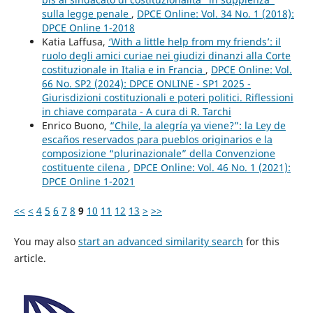
sulla legge penale
,
DPCE Online: Vol. 34 No. 1 (2018):
DPCE Online 1-2018
Katia Laffusa,
‘With a little help from my friends’: il
ruolo degli amici curiae nei giudizi dinanzi alla Corte
costituzionale in Italia e in Francia
,
DPCE Online: Vol.
66 No. SP2 (2024): DPCE ONLINE - SP1 2025 -
Giurisdizioni costituzionali e poteri politici. Riflessioni
in chiave comparata - A cura di R. Tarchi
Enrico Buono,
“Chile, la alegría ya viene?”: la Ley de
escaños reservados para pueblos originarios e la
composizione “plurinazionale” della Convenzione
costituente cilena
,
DPCE Online: Vol. 46 No. 1 (2021):
DPCE Online 1-2021
<<
<
4
5
6
7
8
9
10
11
12
13
>
>>
You may also
start an advanced similarity search
for this
article.