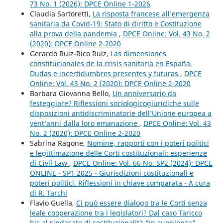
73 No. 1 (2026): DPCE Online 1-2026
Claudia Sartoretti,
La risposta francese all’emergenza
sanitaria da Covid-19: Stato di diritto e Costituzione
alla prova della pandemia
,
DPCE Online: Vol. 43 No. 2
(2020): DPCE Online 2-2020
Gerardo Ruiz-Rico Ruiz,
Las dimensiones
constitucionales de la crisis sanitaria en España.
Dudas e incertidumbres presentes y futuras
,
DPCE
Online: Vol. 43 No. 2 (2020): DPCE Online 2-2020
Barbara Giovanna Bello,
Un anniversario da
festeggiare? Riflessioni sociologicogiuridiche sulle
disposizioni antidiscriminatorie dell’Unione europea a
vent’anni dalla loro emanazione
,
DPCE Online: Vol. 43
No. 2 (2020): DPCE Online 2-2020
Sabrina Ragone,
Nomine, rapporti con i poteri politici
e legittimazione delle Corti costituzionali: esperienze
di Civil Law
,
DPCE Online: Vol. 66 No. SP2 (2024): DPCE
ONLINE - SP1 2025 - Giurisdizioni costituzionali e
poteri politici. Riflessioni in chiave comparata - A cura
di R. Tarchi
Flavio Guella,
Ci può essere dialogo tra le Corti senza
leale cooperazione tra i legislatori? Dal caso Taricco
bis al sindacato di costituzionalità “in supplenza”