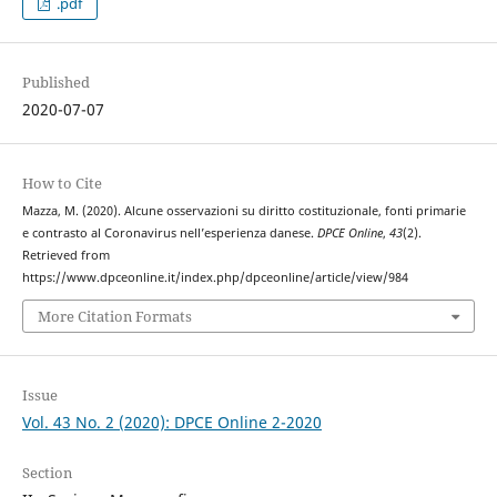
.pdf
Published
2020-07-07
How to Cite
Mazza, M. (2020). Alcune osservazioni su diritto costituzionale, fonti primarie
e contrasto al Coronavirus nell’esperienza danese.
DPCE Online
,
43
(2).
Retrieved from
https://www.dpceonline.it/index.php/dpceonline/article/view/984
More Citation Formats
Issue
Vol. 43 No. 2 (2020): DPCE Online 2-2020
Section