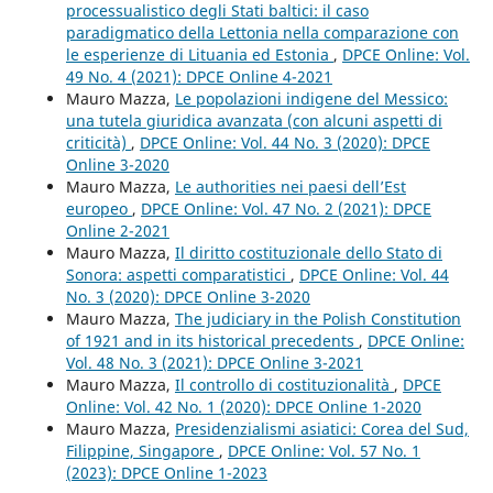
processualistico degli Stati baltici: il caso
paradigmatico della Lettonia nella comparazione con
le esperienze di Lituania ed Estonia
,
DPCE Online: Vol.
49 No. 4 (2021): DPCE Online 4-2021
Mauro Mazza,
Le popolazioni indigene del Messico:
una tutela giuridica avanzata (con alcuni aspetti di
criticità)
,
DPCE Online: Vol. 44 No. 3 (2020): DPCE
Online 3-2020
Mauro Mazza,
Le authorities nei paesi dell’Est
europeo
,
DPCE Online: Vol. 47 No. 2 (2021): DPCE
Online 2-2021
Mauro Mazza,
Il diritto costituzionale dello Stato di
Sonora: aspetti comparatistici
,
DPCE Online: Vol. 44
No. 3 (2020): DPCE Online 3-2020
Mauro Mazza,
The judiciary in the Polish Constitution
of 1921 and in its historical precedents
,
DPCE Online:
Vol. 48 No. 3 (2021): DPCE Online 3-2021
Mauro Mazza,
Il controllo di costituzionalità
,
DPCE
Online: Vol. 42 No. 1 (2020): DPCE Online 1-2020
Mauro Mazza,
Presidenzialismi asiatici: Corea del Sud,
Filippine, Singapore
,
DPCE Online: Vol. 57 No. 1
(2023): DPCE Online 1-2023