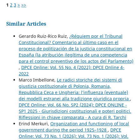
1
2
3
>
>>
Similar Articles
Gerardo Ruiz-Rico Ruiz,
¿Réquiem por el Tribunal
Constitucional? Comentario al último caso en el
proceso de politización de la justicia constitucional en
España (la atribución ilegítima de una competencia
para el control preventivo de los actos del Parlamento)
,
DPCE Online: Vol. 55 No. 4 (2022): DPCE Online 4-
2022
Marco Imbellone,
Le radici storiche dei sistemi di
giustizia costituzionale di Polonia, Romania,
Repubblica Ceca e Ungheria: l’influenza (eventuale)
dei modelli estranei alla tradizione giuridica propria
,
DPCE Online: Vol. 66 No. SP2 (2024): DPCE ONLINE -
SP1 2025 - Giurisdizioni costituzionali e poteri politici.
Riflessioni in chiave comparata - A cura di R. Tarchi
Erind Merkuri,
Organization and functioning of local
government during the period 1925–1928
,
DPCE
Online: Vol. 73 No. 1 (2026): Vol. 73 No. 1 (2026): Vol.