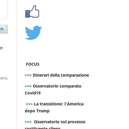
ch
se
FOCUS
>>>
Itinerari della comparazione
items
>>>
Osservatorio comparato
Covid19
>>>
La transizione: l’America
dopo Trump
>>>
Osservatorio sul processo
costituente cileno