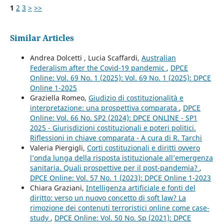
1
2
3
>
>>
Similar Articles
Andrea Dolcetti , Lucia Scaffardi,
Australian
Federalism after the Covid-19 pandemic
,
DPCE
Online: Vol. 69 No. 1 (2025): Vol. 69 No. 1 (2025): DPCE
Online 1-2025
Graziella Romeo,
Giudizio di costituzionalità e
interpretazione: una prospettiva comparata
,
DPCE
Online: Vol. 66 No. SP2 (2024): DPCE ONLINE - SP1
2025 - Giurisdizioni costituzionali e poteri politici.
Riflessioni in chiave comparata - A cura di R. Tarchi
Valeria Piergigli,
Corti costituzionali e diritti ovvero
l’onda lunga della risposta istituzionale all’emergenza
sanitaria. Quali prospettive per il post-pandemia?
,
DPCE Online: Vol. 57 No. 1 (2023): DPCE Online 1-2023
Chiara Graziani,
Intelligenza artificiale e fonti del
diritto: verso un nuovo concetto di soft law? La
rimozione dei contenuti terroristici online come case-
study
,
DPCE Online: Vol. 50 No. Sp (2021): DPCE