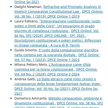
Online Sp-2021
Dwight Newman,
Refractive and Prismatic Analysis in
Implicit Comparative Constitutional Law
,
DPCE Online:
Vol. 38 No. 1 (2019): DPCE Online 1-2019
Laura Fabiano,
“Interpretazione costituzionale: ruolo,
poteri e limiti delle Corti”. Un’equazione di grado
plurimo di complessa risoluzione
,
DPCE Online: Vol.
66 No. SP2 (2024): DPCE ONLINE - SP1 2025 -
Giurisdizioni costituzionali e poteri politici. Riflessioni
in chiave comparata - A cura di R. Tarchi
Guido Smorto,
Il ruolo della comparazione giuridica
nella contesa per la sovranità digitale
,
DPCE Online:
Vol. 57 No. 1 (2023): DPCE Online 1-2023
Milena Petters Melo,
L’Antropocene come sfida
cognitiva per la teoria costituzionale
,
DPCE Online:
Vol. 64 No. 2 (2024): DPCE Online 2-2024
Andrea Gatti,
Lo Stato ebraico come mito: origini e
conseguenze della legge fondamentale Nation-State
,
DPCE Online: Vol. 50 No. Sp (2021): DPCE Online Sp-
2021
Domenico Amirante,
Metodo comparativo, ambiente e
dinamiche costituzionali
,
DPCE Online: Vol. 58 No. SP2
(2023): DPCE Online - SP2 2023 - Il costituzionalismo