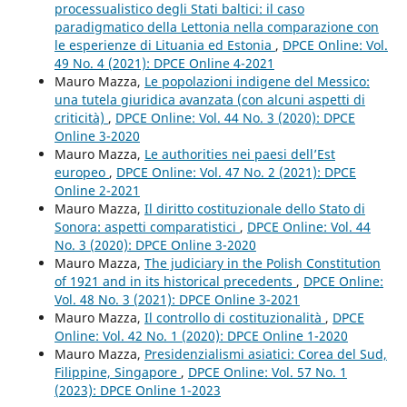
processualistico degli Stati baltici: il caso
paradigmatico della Lettonia nella comparazione con
le esperienze di Lituania ed Estonia
,
DPCE Online: Vol.
49 No. 4 (2021): DPCE Online 4-2021
Mauro Mazza,
Le popolazioni indigene del Messico:
una tutela giuridica avanzata (con alcuni aspetti di
criticità)
,
DPCE Online: Vol. 44 No. 3 (2020): DPCE
Online 3-2020
Mauro Mazza,
Le authorities nei paesi dell’Est
europeo
,
DPCE Online: Vol. 47 No. 2 (2021): DPCE
Online 2-2021
Mauro Mazza,
Il diritto costituzionale dello Stato di
Sonora: aspetti comparatistici
,
DPCE Online: Vol. 44
No. 3 (2020): DPCE Online 3-2020
Mauro Mazza,
The judiciary in the Polish Constitution
of 1921 and in its historical precedents
,
DPCE Online:
Vol. 48 No. 3 (2021): DPCE Online 3-2021
Mauro Mazza,
Il controllo di costituzionalità
,
DPCE
Online: Vol. 42 No. 1 (2020): DPCE Online 1-2020
Mauro Mazza,
Presidenzialismi asiatici: Corea del Sud,
Filippine, Singapore
,
DPCE Online: Vol. 57 No. 1
(2023): DPCE Online 1-2023