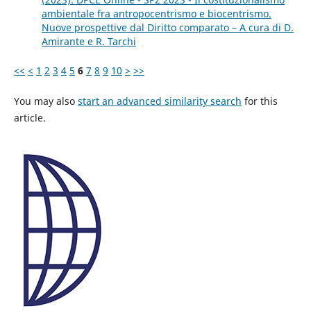
ambientale fra antropocentrismo e biocentrismo.
Nuove prospettive dal Diritto comparato – A cura di D.
Amirante e R. Tarchi
<<
<
1
2
3
4
5
6
7
8
9
10
>
>>
You may also
start an advanced similarity search
for this
article.