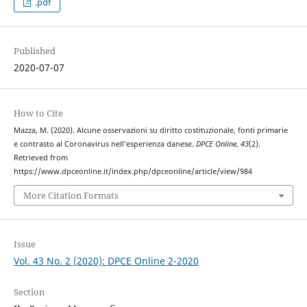
.pdf
Published
2020-07-07
How to Cite
Mazza, M. (2020). Alcune osservazioni su diritto costituzionale, fonti primarie
e contrasto al Coronavirus nell’esperienza danese.
DPCE Online
,
43
(2).
Retrieved from
https://www.dpceonline.it/index.php/dpceonline/article/view/984
More Citation Formats
Issue
Vol. 43 No. 2 (2020): DPCE Online 2-2020
Section