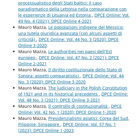
processualistico degli Stati baltici: il caso
paradigmatico della Lettonia nella comparazione con
le esperienze di Lituania ed Estonia
,
DPCE Online: Vol.
49 No. 4 (2021): DPCE Online 4-2021
Mauro Mazza,
Le popolazioni indigene del Messico:
una tutela giuridica avanzata (con alcuni aspetti di
criticità)
,
DPCE Online: Vol. 44 No. 3 (2020): DPCE
Online 3-2020
Mauro Mazza,
Le authorities nei paesi dell’Est
europeo
,
DPCE Online: Vol. 47 No. 2 (2021): DPCE
Online 2-2021
Mauro Mazza,
Il diritto costituzionale dello Stato di
Sonora: aspetti comparatistici
,
DPCE Online: Vol. 44
No. 3 (2020): DPCE Online 3-2020
Mauro Mazza,
The judiciary in the Polish Constitution
of 1921 and in its historical precedents
,
DPCE Online:
Vol. 48 No. 3 (2021): DPCE Online 3-2021
Mauro Mazza,
Il controllo di costituzionalità
,
DPCE
Online: Vol. 42 No. 1 (2020): DPCE Online 1-2020
Mauro Mazza,
Presidenzialismi asiatici: Corea del Sud,
Filippine, Singapore
,
DPCE Online: Vol. 57 No. 1
(2023): DPCE Online 1-2023