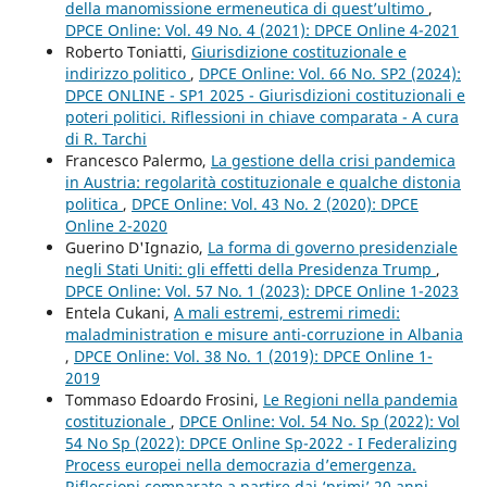
della manomissione ermeneutica di quest’ultimo
,
DPCE Online: Vol. 49 No. 4 (2021): DPCE Online 4-2021
Roberto Toniatti,
Giurisdizione costituzionale e
indirizzo politico
,
DPCE Online: Vol. 66 No. SP2 (2024):
DPCE ONLINE - SP1 2025 - Giurisdizioni costituzionali e
poteri politici. Riflessioni in chiave comparata - A cura
di R. Tarchi
Francesco Palermo,
La gestione della crisi pandemica
in Austria: regolarità costituzionale e qualche distonia
politica
,
DPCE Online: Vol. 43 No. 2 (2020): DPCE
Online 2-2020
Guerino D'Ignazio,
La forma di governo presidenziale
negli Stati Uniti: gli effetti della Presidenza Trump
,
DPCE Online: Vol. 57 No. 1 (2023): DPCE Online 1-2023
Entela Cukani,
A mali estremi, estremi rimedi:
maladministration e misure anti-corruzione in Albania
,
DPCE Online: Vol. 38 No. 1 (2019): DPCE Online 1-
2019
Tommaso Edoardo Frosini,
Le Regioni nella pandemia
costituzionale
,
DPCE Online: Vol. 54 No. Sp (2022): Vol
54 No Sp (2022): DPCE Online Sp-2022 - I Federalizing
Process europei nella democrazia d’emergenza.
Riflessioni comparate a partire dai ‘primi’ 20 anni