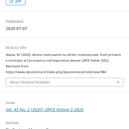
.pdf
Published
2020-07-07
How to Cite
Mazza, M. (2020). Alcune osservazioni su diritto costituzionale, fonti primarie
e contrasto al Coronavirus nell’esperienza danese.
DPCE Online
,
43
(2).
Retrieved from
https://www.dpceonline.it/index.php/dpceonline/article/view/984
More Citation Formats
Issue
Vol. 43 No. 2 (2020): DPCE Online 2-2020
Section