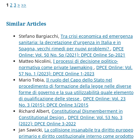
1
2
3
>
>>
Similar Articles
Stefano Bargiacchi,
Tra crisi economica ed emergenza
sanitaria: la decretazione d’urgenza in Italia e in
Spagna, vecchi rimedi per nuovi problemi?
,
DPCE
Online: Vol. 50 No. Sp (2021): DPCE Online Sp-2021
Matteo Nicolini,
I processi di decisione politico-
normativa come private lawmaking
,
DPCE Online: Vol.
57 No. 1 (2023): DPCE Online 1-2023
Mario Tobia,
Il ruolo del Capo dello Stato nel
procedimento di formazione della legge nelle diverse
forme di governo e la sua utilizzabilità quale elemento
di qualificazione delle stesse
,
DPCE Online: Vol. 23
No. 3 (2015): DPCE Online 3/2015
Richard Albert,
Constitutional Dismemberment in
Constitutional Design
,
DPCE Online: Vol. 53 No. 3
(2022): DPCE Online 3-2022
Jan Sawicki,
La collisione insanabile tra diritto europeo
primario e diritto costituzionale interno come prodotto