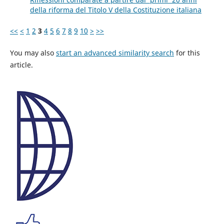
della riforma del Titolo V della Costituzione italiana
<<
<
1
2
3
4
5
6
7
8
9
10
>
>>
You may also
start an advanced similarity search
for this
article.