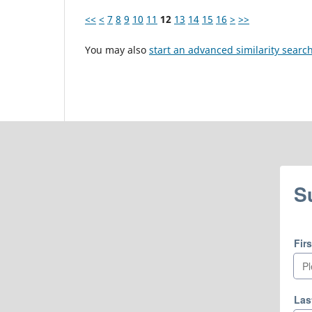
<<
<
7
8
9
10
11
12
13
14
15
16
>
>>
You may also
start an advanced similarity searc