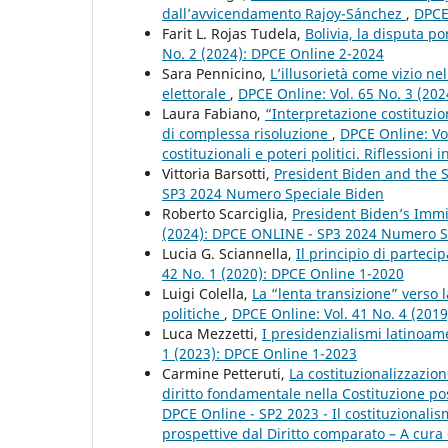
dall’avvicendamento Rajoy-Sánchez
,
DPCE
Farit L. Rojas Tudela,
Bolivia, la disputa p
No. 2 (2024): DPCE Online 2-2024
Sara Pennicino,
L’illusorietà come vizio ne
elettorale
,
DPCE Online: Vol. 65 No. 3 (20
Laura Fabiano,
“Interpretazione costituzio
di complessa risoluzione
,
DPCE Online: Vo
costituzionali e poteri politici. Riflessioni
Vittoria Barsotti,
President Biden and the
SP3 2024 Numero Speciale Biden
Roberto Scarciglia,
President Biden’s Immig
(2024): DPCE ONLINE - SP3 2024 Numero S
Lucia G. Sciannella,
Il principio di partec
42 No. 1 (2020): DPCE Online 1-2020
Luigi Colella,
La “lenta transizione” verso l
politiche
,
DPCE Online: Vol. 41 No. 4 (201
Luca Mezzetti,
I presidenzialismi latinoame
1 (2023): DPCE Online 1-2023
Carmine Petteruti,
La costituzionalizzazio
diritto fondamentale nella Costituzione po
DPCE Online - SP2 2023 - Il costituzional
prospettive dal Diritto comparato – A cura 