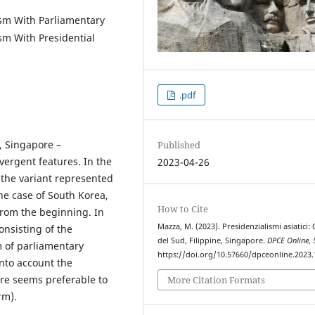
ism With Parliamentary
sm With Presidential
.pdf
, Singapore –
Published
ergent features. In the
2023-04-26
 the variant represented
he case of South Korea,
How to Cite
rom the beginning. In
Mazza, M. (2023). Presidenzialismi asiatici:
onsisting of the
del Sud, Filippine, Singapore.
DPCE Online
,
m of parliamentary
https://doi.org/10.57660/dpceonline.2023
nto account the
fore seems preferable to
More Citation Formats
rm).