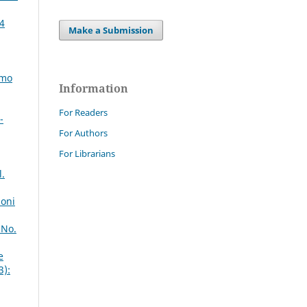
64
Make a Submission
imo
Information
For Readers
-
For Authors
For Librarians
l.
ioni
 No.
e
3):