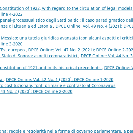
 Constitution of 1922, with regard to the circulation of legal model
nline 4-2022
penal-processualistico degli Stati baltici: il caso paradigmatico del
enze di Lituania ed Estonia
,
DPCE Online: Vol. 49 No. 4 (2021): DPC
Messico: una tutela giuridica avanzata (con alcuni aspetti di critic
nline 3-2020
ll’Est europeo
,
DPCE Online: Vol. 47 No. 2 (2021): DPCE Online 2-20
lo Stato di Sonora: aspetti comparatistici
,
DPCE Online: Vol. 44 No. 3
Constitution of 1921 and in its historical precedents
,
DPCE Online: V
tà
,
DPCE Online: Vol. 42 No. 1 (2020): DPCE Online 1-2020
to costituzionale, fonti primarie e contrasto al Coronavirus
 43 No. 2 (2020): DPCE Online 2-2020
agna: regole e regolarità nella forma di governo parlamentare, a par