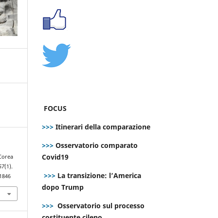
FOCUS
>>>
Itinerari della comparazione
>>>
Osservatorio comparato
Covid19
 Corea
57
(1).
>>>
La transizione: l’America
.1846
dopo Trump
>>>
Osservatorio sul processo
costituente cileno