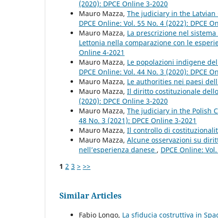
(2020): DPCE Online 3-2020
Mauro Mazza,
The judiciary in the Latvian
DPCE Online: Vol. 55 No. 4 (2022): DPCE O
Mauro Mazza,
La prescrizione nel sistema 
Lettonia nella comparazione con le esperi
Online 4-2021
Mauro Mazza,
Le popolazioni indigene del 
DPCE Online: Vol. 44 No. 3 (2020): DPCE O
Mauro Mazza,
Le authorities nei paesi de
Mauro Mazza,
Il diritto costituzionale del
(2020): DPCE Online 3-2020
Mauro Mazza,
The judiciary in the Polish 
48 No. 3 (2021): DPCE Online 3-2021
Mauro Mazza,
Il controllo di costituzionali
Mauro Mazza,
Alcune osservazioni su dirit
nell’esperienza danese
,
DPCE Online: Vol.
1
2
3
>
>>
Similar Articles
Fabio Longo,
La sfiducia costruttiva in Sp