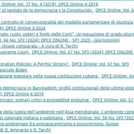
 Online: Vol. 37 No. 4 (2018): DPCE Online 4-2018
or el sentido de la democracia y la Constitución
,
DPCE Online: Vol. 
l controllo di convenzionalità del modello parlamentare di giustizia
24): DPCE Online 3-2024
nale: ruolo, poteri e limiti delle Corti”. Un’equazione di grado plur
l. 66 No. SP2 (2024): DPCE ONLINE - SP1 2025 - Giurisdizioni
 in chiave comparata - A cura di R. Tarchi
 Supreme Court
,
DPCE Online: Vol. 67 No. SP3 (2024): DPCE ONLINE 
ration Policies: A Pyrrhic Victory?
,
DPCE Online: Vol. 67 No. SP3
peciale Biden
ipazione popolare nella nuova costituzione cubana
,
DPCE Online: Vo
a democrazia in Bangladesh: profili costituzionali delle ultime elez
9): DPCE Online 4-2019
ricani: scenari critici e prospettive evolutive
,
DPCE Online: Vol. 57
ne della tutela dell’ambiente nell’Asia meridionale. L’ambiente com
st coloniale indiana e pakistana
,
DPCE Online: Vol. 58 No. SP2 (202
ismo ambientale fra antropocentrismo e biocentrismo. Nuove
di D. Amirante e R. Tarchi