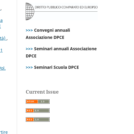
s
,
la
E
>>>
Convegni annuali
Associazione DPCE
ità)
,
>>>
Seminari annuali Associazione
21
DPCE
>>>
Seminari Scuola DPCE
ol.
Current Issue
tire