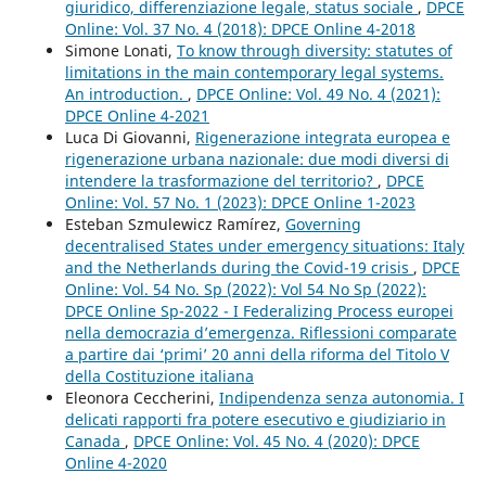
giuridico, differenziazione legale, status sociale
,
DPCE
Online: Vol. 37 No. 4 (2018): DPCE Online 4-2018
Simone Lonati,
To know through diversity: statutes of
limitations in the main contemporary legal systems.
An introduction.
,
DPCE Online: Vol. 49 No. 4 (2021):
DPCE Online 4-2021
Luca Di Giovanni,
Rigenerazione integrata europea e
rigenerazione urbana nazionale: due modi diversi di
intendere la trasformazione del territorio?
,
DPCE
Online: Vol. 57 No. 1 (2023): DPCE Online 1-2023
Esteban Szmulewicz Ramírez,
Governing
decentralised States under emergency situations: Italy
and the Netherlands during the Covid-19 crisis
,
DPCE
Online: Vol. 54 No. Sp (2022): Vol 54 No Sp (2022):
DPCE Online Sp-2022 - I Federalizing Process europei
nella democrazia d’emergenza. Riflessioni comparate
a partire dai ‘primi’ 20 anni della riforma del Titolo V
della Costituzione italiana
Eleonora Ceccherini,
Indipendenza senza autonomia. I
delicati rapporti fra potere esecutivo e giudiziario in
Canada
,
DPCE Online: Vol. 45 No. 4 (2020): DPCE
Online 4-2020