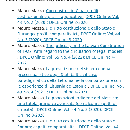
Mauro Mazza,
Coronavirus in Cina: profili
costituzionali e prassi applicative
,
DPCE Online: Vol.
43 No. 2 (2020): DPCE Online 2-2020
Mauro Mazza,
Il diritto costituzionale dello Stato di
Durango: profili comparatistici
,
DPCE Online: Vol. 44
No. 3 (2020): DPCE Online 3-2020
Mauro Mazza,
The judiciary in the Latvian Constitution
of 1922, with regard to the circulation of legal models
,
DPCE Online: Vol. 55 No. 4 (2022): DPCE Online 4-
2022
Mauro Mazza,
La prescrizione nel sistema penal-
processualistico degli Stati baltici: il caso
paradigmatico della Lettonia nella comparazione con
le esperienze di Lituania ed Estonia
,
DPCE Online: Vol.
49 No. 4 (2021): DPCE Online 4-2021
Mauro Mazza,
Le popolazioni indigene del Messico:
una tutela giuridica avanzata (con alcuni aspetti di
criticità)
,
DPCE Online: Vol. 44 No. 3 (2020): DPCE
Online 3-2020
Mauro Mazza,
Il diritto costituzionale dello Stato di
Sonora: aspetti comparatistici
,
DPCE Online: Vol. 44