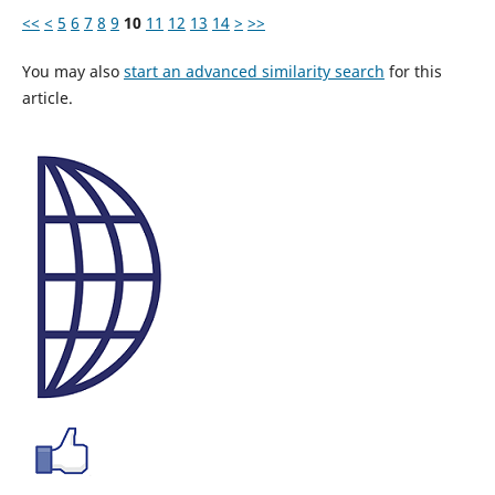
<<
<
5
6
7
8
9
10
11
12
13
14
>
>>
You may also
start an advanced similarity search
for this
article.