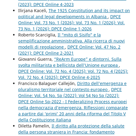
(2023): DPCE Online 4-2023
Ilirjana Kaceli,
The 1925 Constitution and its impact on
political and legal developments in Albania
,
DPCE
Online: Vol. 73 No. 1 (2026): Vol. 73 No. 1 (2026): Vol.
73 No. 1 (2026): DPCE Online 1-2026
Roberto Scarciglia,
Il “mito di Sisifo” e la
semplificazione amministrativa. Alla ricerca di nuovi
modelli di regolazione
,
DPCE Online: Vol. 47 No. 2
(2021): DPCE Online 2-2021
Giovanni Guerra,
“ReArm Europe” e dintorni. Sulla
svolta militarista e bellicista dell’Unione europea
,
DPCE Online: Vol. 72 No. 4 (2025): Vol. 72 No. 4 (2025):
Vol. 72 No. 4 (2025): DPCE Online 4-2025
Francisco Balaguer Callejón,
Diritto dell’emergenza e
pluralismo territoriale nel contesto europeo
,
DPCE
Online: Vol. 54 No. Sp (2022): Vol 54 No Sp (2022):
DPCE Online Sp-2022 - I Federalizing Process europei
nella democrazia d’emergenza. Riflessioni comparate
a partire dai ‘primi’ 20 anni della riforma del Titolo V
della Costituzione italiana
Diletta Pamelin,
Il diritto alla protezione della salute
della persona straniera in Francia: fondamento