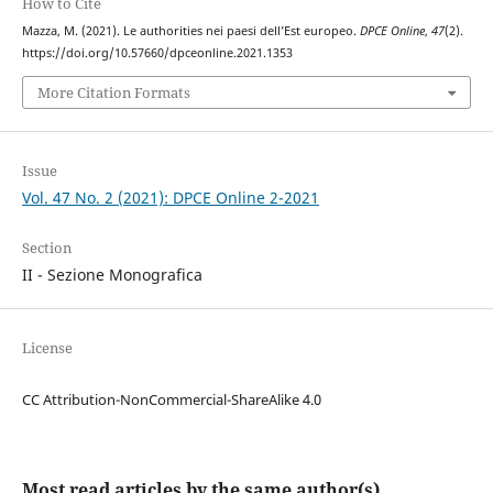
How to Cite
Mazza, M. (2021). Le authorities nei paesi dell’Est europeo.
DPCE Online
,
47
(2).
https://doi.org/10.57660/dpceonline.2021.1353
More Citation Formats
Issue
Vol. 47 No. 2 (2021): DPCE Online 2-2021
Section
II - Sezione Monografica
License
CC Attribution-NonCommercial-ShareAlike 4.0
Most read articles by the same author(s)