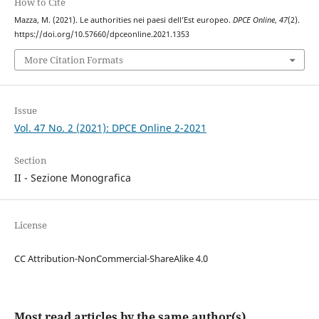
How to Cite
Mazza, M. (2021). Le authorities nei paesi dell’Est europeo.
DPCE Online
,
47
(2).
https://doi.org/10.57660/dpceonline.2021.1353
More Citation Formats
Issue
Vol. 47 No. 2 (2021): DPCE Online 2-2021
Section
II - Sezione Monografica
License
CC Attribution-NonCommercial-ShareAlike 4.0
Most read articles by the same author(s)