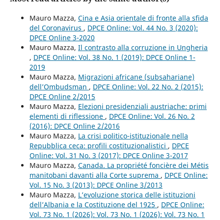
Mauro Mazza,
Cina e Asia orientale di fronte alla sfida
del Coronavirus
,
DPCE Online: Vol. 44 No. 3 (2020):
DPCE Online 3-2020
Mauro Mazza,
Il contrasto alla corruzione in Ungheria
,
DPCE Online: Vol. 38 No. 1 (2019): DPCE Online 1-
2019
Mauro Mazza,
Migrazioni africane (subsahariane)
dell’Ombudsman
,
DPCE Online: Vol. 22 No. 2 (2015):
DPCE Online 2/2015
Mauro Mazza,
Elezioni presidenziali austriache: primi
elementi di riflessione
,
DPCE Online: Vol. 26 No. 2
(2016): DPCE Online 2/2016
Mauro Mazza,
La crisi politico-istituzionale nella
Repubblica ceca: profili costituzionalistici
,
DPCE
Online: Vol. 31 No. 3 (2017): DPCE Online 3-2017
Mauro Mazza,
Canada. La propriété foncière dei Métis
manitobani davanti alla Corte suprema
,
DPCE Online:
Vol. 15 No. 3 (2013): DPCE Online 3/2013
Mauro Mazza,
L’evoluzione storica delle istituzioni
dell’Albania e la Costituzione del 1925
,
DPCE Online:
Vol. 73 No. 1 (2026): Vol. 73 No. 1 (2026): Vol. 73 No. 1