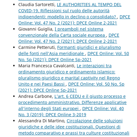
Claudia Sartoretti,
LE AUTHORITIES AL TEMPO DEL
COVID-19. Riflessioni sul ruolo delle autorità
indipendenti: modello in declino o consolidato?
,
DPCE
Online: Vol. 47 No. 2 (2021): DPCE Online 2-2021
Giovanni Guiglia,
I preamboli nel sistema
convenzionale della Carta sociale europea
,
DPCE
Online: Vol. 47 No. 2 (2021): DPCE Online 2-2021
Carmine Petteruti,
Formanti giuridici e pluralismo
delle fonti nell’Asia meridionale
,
DPCE Online: Vol. 50
No. Sp (2021): DPCE Online Sp-2021
Maria Francesca Cavalcanti,
Le interazioni tra
ordinamento giuridico e ordinamento islamico:
pluralismo giuridico e marital captivity nel Regno
Unito e nei Paesi Bassi
,
DPCE Online: Vol. 50 No. Sp
(2021): DPCE Online Sp-2021
Andrea Carbone,
L’art. 6 CEDU e il giusto processo e
procedimento amministrativo. Differenze applicative
all’interno degli Stati europei
,
DPCE Online: Vol. 40
No. 3 (2019): DPCE Online 3-2019
Alessandra Di Martino,
Circolazione delle soluzioni
giuridiche e delle idee costituzionali. Questioni di
metodo comparativo e prassi tra culture costituzionali