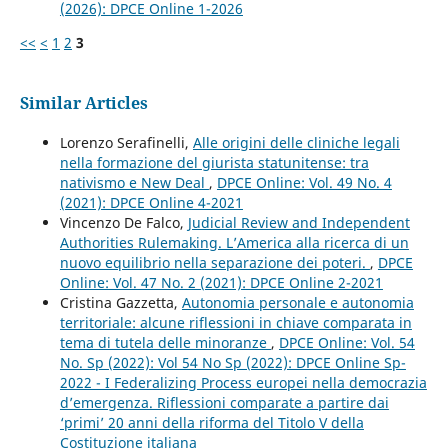
(2026): DPCE Online 1-2026
<<
<
1
2
3
Similar Articles
Lorenzo Serafinelli,
Alle origini delle cliniche legali
nella formazione del giurista statunitense: tra
nativismo e New Deal
,
DPCE Online: Vol. 49 No. 4
(2021): DPCE Online 4-2021
Vincenzo De Falco,
Judicial Review and Independent
Authorities Rulemaking. L’America alla ricerca di un
nuovo equilibrio nella separazione dei poteri.
,
DPCE
Online: Vol. 47 No. 2 (2021): DPCE Online 2-2021
Cristina Gazzetta,
Autonomia personale e autonomia
territoriale: alcune riflessioni in chiave comparata in
tema di tutela delle minoranze
,
DPCE Online: Vol. 54
No. Sp (2022): Vol 54 No Sp (2022): DPCE Online Sp-
2022 - I Federalizing Process europei nella democrazia
d’emergenza. Riflessioni comparate a partire dai
‘primi’ 20 anni della riforma del Titolo V della
Costituzione italiana