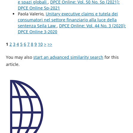
e spazi globali
,
DPCE Online: Vol. 50 No. Sp (2021):
DPCE Online Sp-2021
Paola Valerio,
Unitary executive claims e tutela dei
consumatori nel settore finanziario alla luce della
sentenza Seila Law
,
DPCE Online: Vol. 44 No. 3 (2020):
DPCE Online 3-2020
1
2
3
4
5
6
7
8
9
10
>
>>
You may also
start an advanced similarity search
for this
article.