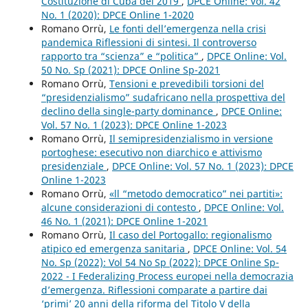
Costituzione di Cuba del 2019
,
DPCE Online: Vol. 42
No. 1 (2020): DPCE Online 1-2020
Romano Orrù,
Le fonti dell’emergenza nella crisi
pandemica Riflessioni di sintesi. Il controverso
rapporto tra “scienza” e “politica”
,
DPCE Online: Vol.
50 No. Sp (2021): DPCE Online Sp-2021
Romano Orrù,
Tensioni e prevedibili torsioni del
“presidenzialismo” sudafricano nella prospettiva del
declino della single-party dominance
,
DPCE Online:
Vol. 57 No. 1 (2023): DPCE Online 1-2023
Romano Orrù,
Il semipresidenzialismo in versione
portoghese: esecutivo non diarchico e attivismo
presidenziale
,
DPCE Online: Vol. 57 No. 1 (2023): DPCE
Online 1-2023
Romano Orrù,
«ll “metodo democratico” nei partiti»:
alcune considerazioni di contesto
,
DPCE Online: Vol.
46 No. 1 (2021): DPCE Online 1-2021
Romano Orrù,
Il caso del Portogallo: regionalismo
atipico ed emergenza sanitaria
,
DPCE Online: Vol. 54
No. Sp (2022): Vol 54 No Sp (2022): DPCE Online Sp-
2022 - I Federalizing Process europei nella democrazia
d’emergenza. Riflessioni comparate a partire dai
‘primi’ 20 anni della riforma del Titolo V della