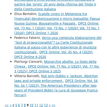
partire dai ‘primi’ 20 anni della riforma del Titolo V
della Costituzione italiana
Elisa Bertolini,
Scatole cinesi in Melanesia tra
(mancata) decolonizzazione e micro statualità: Papua
Nuova Guinea, Bougainville e Papaala
,
DPCE Online:
Vol. 73 No. 1 (2026): Vol. 73 No. 1 (2026): Vol. 73 No. 1
(2026): DPCE Online 1-2026
Federico Falorni,
Verso una compiuta elaborazione del
“test di proporzionalità”? La Corte Costituzionale
italiana al passo con le altre esperienze di giustizia
costituzionale
,
DPCE Online: Vol. 45 No. 4 (2020):
DPCE Online 4-2020
Pierluigi Consorti,
Monarchie abolite. Lo Stato della
Chiesa
,
DPCE Online: Vol. 71 No. 3 (2025): Vol. 71 No.
3 (2025): DPCE Online 3-2025
Vittoria Barsotti,
Not only Dobbs v. Jackson. Abortion
laws and private enforcement
,
DPCE Online: Vol. 56
No. Sp 1 (2023): The American Presidency after two
years of President Biden (a cura di Giuseppe Franco
Ferrari)
<<
<
4
5
6
7
8
9
10
11
12
13
>
>>