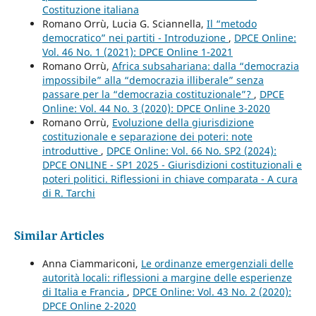
Costituzione italiana
Romano Orrù, Lucia G. Sciannella,
Il “metodo
democratico” nei partiti - Introduzione
,
DPCE Online:
Vol. 46 No. 1 (2021): DPCE Online 1-2021
Romano Orrù,
Africa subsahariana: dalla “democrazia
impossibile” alla “democrazia illiberale” senza
passare per la “democrazia costituzionale”?
,
DPCE
Online: Vol. 44 No. 3 (2020): DPCE Online 3-2020
Romano Orrù,
Evoluzione della giurisdizione
costituzionale e separazione dei poteri: note
introduttive
,
DPCE Online: Vol. 66 No. SP2 (2024):
DPCE ONLINE - SP1 2025 - Giurisdizioni costituzionali e
poteri politici. Riflessioni in chiave comparata - A cura
di R. Tarchi
Similar Articles
Anna Ciammariconi,
Le ordinanze emergenziali delle
autorità locali: riflessioni a margine delle esperienze
di Italia e Francia
,
DPCE Online: Vol. 43 No. 2 (2020):
DPCE Online 2-2020