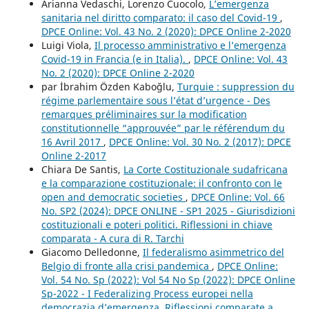
Arianna Vedaschi, Lorenzo Cuocolo,
L’emergenza
sanitaria nel diritto comparato: il caso del Covid-19
,
DPCE Online: Vol. 43 No. 2 (2020): DPCE Online 2-2020
Luigi Viola,
Il processo amministrativo e l’emergenza
Covid-19 in Francia (e in Italia).
,
DPCE Online: Vol. 43
No. 2 (2020): DPCE Online 2-2020
par İbrahim Özden Kaboğlu,
Turquie : suppression du
régime parlementaire sous l’état d’urgence - Des
remarques préliminaires sur la modification
constitutionnelle “approuvée” par le référendum du
16 Avril 2017
,
DPCE Online: Vol. 30 No. 2 (2017): DPCE
Online 2-2017
Chiara De Santis,
La Corte Costituzionale sudafricana
e la comparazione costituzionale: il confronto con le
open and democratic societies
,
DPCE Online: Vol. 66
No. SP2 (2024): DPCE ONLINE - SP1 2025 - Giurisdizioni
costituzionali e poteri politici. Riflessioni in chiave
comparata - A cura di R. Tarchi
Giacomo Delledonne,
Il federalismo asimmetrico del
Belgio di fronte alla crisi pandemica
,
DPCE Online:
Vol. 54 No. Sp (2022): Vol 54 No Sp (2022): DPCE Online
Sp-2022 - I Federalizing Process europei nella
democrazia d’emergenza. Riflessioni comparate a