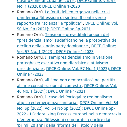
Costituzione di Cuba del 2019
,
DPCE Online: Vol. 42
No. 1 (2020): DPCE Online 1-2020
Romano Orrù,
Le fonti dell’emergenza nella crisi
pandemica Riflessioni di sintesi. Il controverso
rapporto tra “scienza” e “politica”
,
DPCE Online: Vol.
50 No. Sp (2021): DPCE Online Sp-2021
Romano Orrù,
Tensioni e prevedibili torsioni del
“presidenzialismo” sudafricano nella prospettiva del
declino della single-party dominance
,
DPCE Online:
Vol. 57 No. 1 (2023): DPCE Online 1-2023
Romano Orrù,
Il semipresidenzialismo in versione
portoghese: esecutivo non diarchico e attivismo
presidenziale
,
DPCE Online: Vol. 57 No. 1 (2023): DPCE
Online 1-2023
Romano Orrù,
«ll “metodo democratico” nei partiti»:
alcune considerazioni di contesto
,
DPCE Online: Vol.
46 No. 1 (2021): DPCE Online 1-2021
Romano Orrù,
Il caso del Portogallo: regionalismo
atipico ed emergenza sanitaria
,
DPCE Online: Vol. 54
No. Sp (2022): Vol 54 No Sp (2022): DPCE Online Sp-
2022 - I Federalizing Process europei nella democrazia
d’emergenza. Riflessioni comparate a partire dai
‘primi’ 20 anni della riforma del Titolo V della