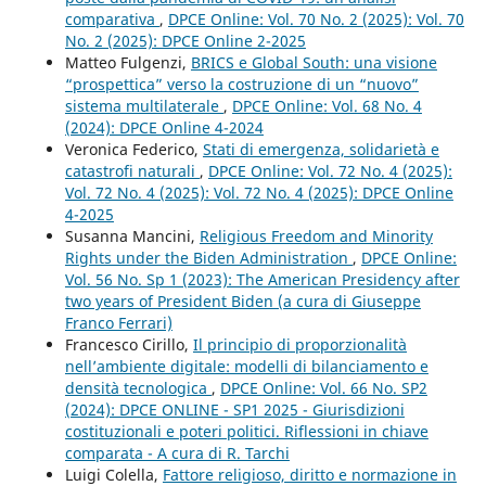
comparativa
,
DPCE Online: Vol. 70 No. 2 (2025): Vol. 70
No. 2 (2025): DPCE Online 2-2025
Matteo Fulgenzi,
BRICS e Global South: una visione
“prospettica” verso la costruzione di un “nuovo”
sistema multilaterale
,
DPCE Online: Vol. 68 No. 4
(2024): DPCE Online 4-2024
Veronica Federico,
Stati di emergenza, solidarietà e
catastrofi naturali
,
DPCE Online: Vol. 72 No. 4 (2025):
Vol. 72 No. 4 (2025): Vol. 72 No. 4 (2025): DPCE Online
4-2025
Susanna Mancini,
Religious Freedom and Minority
Rights under the Biden Administration
,
DPCE Online:
Vol. 56 No. Sp 1 (2023): The American Presidency after
two years of President Biden (a cura di Giuseppe
Franco Ferrari)
Francesco Cirillo,
Il principio di proporzionalità
nell’ambiente digitale: modelli di bilanciamento e
densità tecnologica
,
DPCE Online: Vol. 66 No. SP2
(2024): DPCE ONLINE - SP1 2025 - Giurisdizioni
costituzionali e poteri politici. Riflessioni in chiave
comparata - A cura di R. Tarchi
Luigi Colella,
Fattore religioso, diritto e normazione in