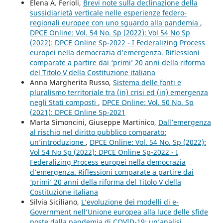
Elena A. Ferioli,
Brevi note sulla declinazione della
sussidiarietà verticale nelle esperienze federo-
regionali europee con uno sguardo alla pandemia
,
DPCE Online: Vol. 54 No. Sp (2022): Vol 54 No Sp
(2022): DPCE Online Sp-2022 - I Federalizing Process
europei nella democrazia d’emergenza. Riflessioni
comparate a partire dai ‘primi’ 20 anni della riforma
del Titolo V della Costituzione italiana
Anna Margherita Russo,
Sistema delle fonti e
pluralismo territoriale tra (in) crisi ed (in) emergenza
negli Stati composti
,
DPCE Online: Vol. 50 No. Sp
(2021): DPCE Online Sp-2021
Marta Simoncini, Giuseppe Martinico,
Dall’emergenza
al rischio nel diritto pubblico comparato:
un’introduzione
,
DPCE Online: Vol. 54 No. Sp (2022):
Vol 54 No Sp (2022): DPCE Online Sp-2022 - I
Federalizing Process europei nella democrazia
d’emergenza. Riflessioni comparate a partire dai
‘primi’ 20 anni della riforma del Titolo V della
Costituzione italiana
Silvia Siciliano,
L’evoluzione dei modelli di e-
Government nell’Unione europea alla luce delle sfide
poste dalla pandemia di COVID-19: un’analisi