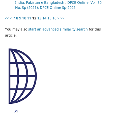
India, Pakistan e Bangladesh
,
DPCE Online: Vol. 50
No. Sp (2021): DPCE Online Sp-2021
<<
<
7
8
9
10
11
12
13
14
15
16
>
>>
You may also
start an advanced similarity search
for this
article.