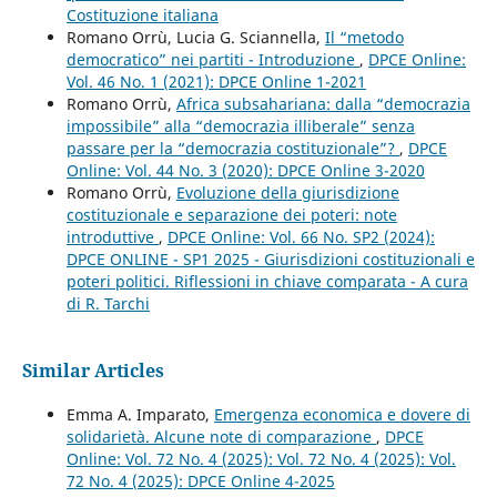
Costituzione italiana
Romano Orrù, Lucia G. Sciannella,
Il “metodo
democratico” nei partiti - Introduzione
,
DPCE Online:
Vol. 46 No. 1 (2021): DPCE Online 1-2021
Romano Orrù,
Africa subsahariana: dalla “democrazia
impossibile” alla “democrazia illiberale” senza
passare per la “democrazia costituzionale”?
,
DPCE
Online: Vol. 44 No. 3 (2020): DPCE Online 3-2020
Romano Orrù,
Evoluzione della giurisdizione
costituzionale e separazione dei poteri: note
introduttive
,
DPCE Online: Vol. 66 No. SP2 (2024):
DPCE ONLINE - SP1 2025 - Giurisdizioni costituzionali e
poteri politici. Riflessioni in chiave comparata - A cura
di R. Tarchi
Similar Articles
Emma A. Imparato,
Emergenza economica e dovere di
solidarietà. Alcune note di comparazione
,
DPCE
Online: Vol. 72 No. 4 (2025): Vol. 72 No. 4 (2025): Vol.
72 No. 4 (2025): DPCE Online 4-2025