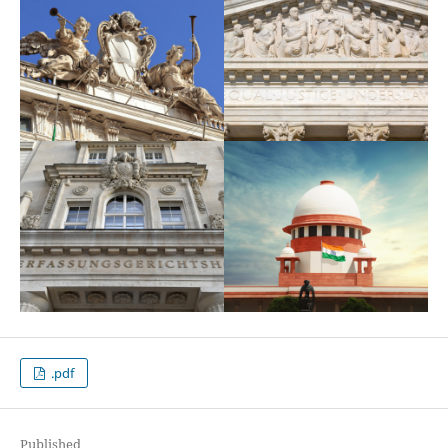
.pdf
Published