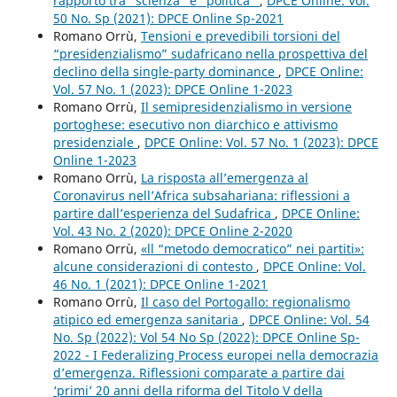
rapporto tra “scienza” e “politica”
,
DPCE Online: Vol.
50 No. Sp (2021): DPCE Online Sp-2021
Romano Orrù,
Tensioni e prevedibili torsioni del
“presidenzialismo” sudafricano nella prospettiva del
declino della single-party dominance
,
DPCE Online:
Vol. 57 No. 1 (2023): DPCE Online 1-2023
Romano Orrù,
Il semipresidenzialismo in versione
portoghese: esecutivo non diarchico e attivismo
presidenziale
,
DPCE Online: Vol. 57 No. 1 (2023): DPCE
Online 1-2023
Romano Orrù,
La risposta all’emergenza al
Coronavirus nell’Africa subsahariana: riflessioni a
partire dall’esperienza del Sudafrica
,
DPCE Online:
Vol. 43 No. 2 (2020): DPCE Online 2-2020
Romano Orrù,
«ll “metodo democratico” nei partiti»:
alcune considerazioni di contesto
,
DPCE Online: Vol.
46 No. 1 (2021): DPCE Online 1-2021
Romano Orrù,
Il caso del Portogallo: regionalismo
atipico ed emergenza sanitaria
,
DPCE Online: Vol. 54
No. Sp (2022): Vol 54 No Sp (2022): DPCE Online Sp-
2022 - I Federalizing Process europei nella democrazia
d’emergenza. Riflessioni comparate a partire dai
‘primi’ 20 anni della riforma del Titolo V della