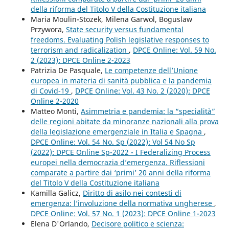
della riforma del Titolo V della Costituzione italiana
Maria Moulin-Stozek, Milena Garwol, Boguslaw
Przywora,
State security versus fundamental
freedoms. Evaluating Polish legislative responses to
terrorism and radicalization
,
DPCE Online: Vol. 59 No.
2 (2023): DPCE Online 2-2023
Patrizia De Pasquale,
Le competenze dell’Unione
europea in materia di sanità pubblica e la pandemia
di Covid-19
,
DPCE Online: Vol. 43 No. 2 (2020): DPCE
Online 2-2020
Matteo Monti,
Asimmetria e pandemia: la “specialità”
delle regioni abitate da minoranze nazionali alla prova
della legislazione emergenziale in Italia e Spagna
,
DPCE Online: Vol. 54 No. Sp (2022): Vol 54 No Sp
(2022): DPCE Online Sp-2022 - I Federalizing Process
europei nella democrazia d’emergenza. Riflessioni
comparate a partire dai ‘primi’ 20 anni della riforma
del Titolo V della Costituzione italiana
Kamilla Galicz,
Diritto di asilo nei contesti di
emergenza: l’involuzione della normativa ungherese
,
DPCE Online: Vol. 57 No. 1 (2023): DPCE Online 1-2023
Elena D'Orlando,
Decisore politico e scienza: