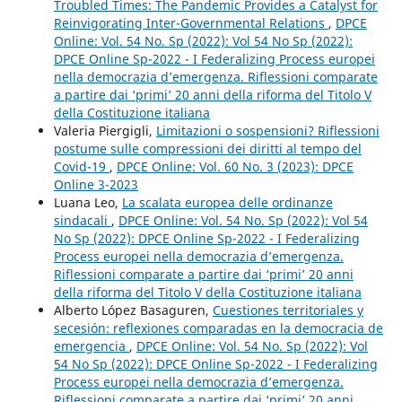
Troubled Times: The Pandemic Provides a Catalyst for
Reinvigorating Inter-Governmental Relations
,
DPCE
Online: Vol. 54 No. Sp (2022): Vol 54 No Sp (2022):
DPCE Online Sp-2022 - I Federalizing Process europei
nella democrazia d’emergenza. Riflessioni comparate
a partire dai ‘primi’ 20 anni della riforma del Titolo V
della Costituzione italiana
Valeria Piergigli,
Limitazioni o sospensioni? Riflessioni
postume sulle compressioni dei diritti al tempo del
Covid-19
,
DPCE Online: Vol. 60 No. 3 (2023): DPCE
Online 3-2023
Luana Leo,
La scalata europea delle ordinanze
sindacali
,
DPCE Online: Vol. 54 No. Sp (2022): Vol 54
No Sp (2022): DPCE Online Sp-2022 - I Federalizing
Process europei nella democrazia d’emergenza.
Riflessioni comparate a partire dai ‘primi’ 20 anni
della riforma del Titolo V della Costituzione italiana
Alberto López Basaguren,
Cuestiones territoriales y
secesión: reflexiones comparadas en la democracia de
emergencia
,
DPCE Online: Vol. 54 No. Sp (2022): Vol
54 No Sp (2022): DPCE Online Sp-2022 - I Federalizing
Process europei nella democrazia d’emergenza.
Riflessioni comparate a partire dai ‘primi’ 20 anni