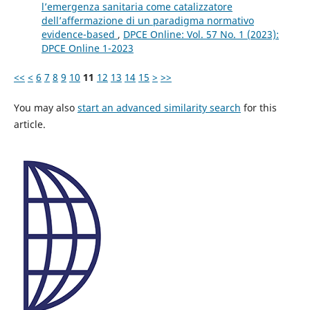
l’emergenza sanitaria come catalizzatore
dell’affermazione di un paradigma normativo
evidence-based
,
DPCE Online: Vol. 57 No. 1 (2023):
DPCE Online 1-2023
<<
<
6
7
8
9
10
11
12
13
14
15
>
>>
You may also
start an advanced similarity search
for this
article.