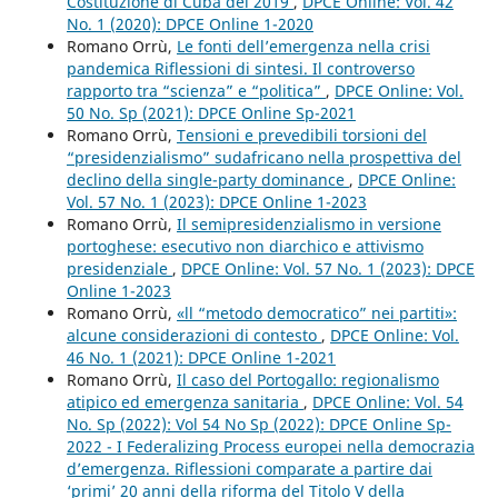
Costituzione di Cuba del 2019
,
DPCE Online: Vol. 42
No. 1 (2020): DPCE Online 1-2020
Romano Orrù,
Le fonti dell’emergenza nella crisi
pandemica Riflessioni di sintesi. Il controverso
rapporto tra “scienza” e “politica”
,
DPCE Online: Vol.
50 No. Sp (2021): DPCE Online Sp-2021
Romano Orrù,
Tensioni e prevedibili torsioni del
“presidenzialismo” sudafricano nella prospettiva del
declino della single-party dominance
,
DPCE Online:
Vol. 57 No. 1 (2023): DPCE Online 1-2023
Romano Orrù,
Il semipresidenzialismo in versione
portoghese: esecutivo non diarchico e attivismo
presidenziale
,
DPCE Online: Vol. 57 No. 1 (2023): DPCE
Online 1-2023
Romano Orrù,
«ll “metodo democratico” nei partiti»:
alcune considerazioni di contesto
,
DPCE Online: Vol.
46 No. 1 (2021): DPCE Online 1-2021
Romano Orrù,
Il caso del Portogallo: regionalismo
atipico ed emergenza sanitaria
,
DPCE Online: Vol. 54
No. Sp (2022): Vol 54 No Sp (2022): DPCE Online Sp-
2022 - I Federalizing Process europei nella democrazia
d’emergenza. Riflessioni comparate a partire dai
‘primi’ 20 anni della riforma del Titolo V della