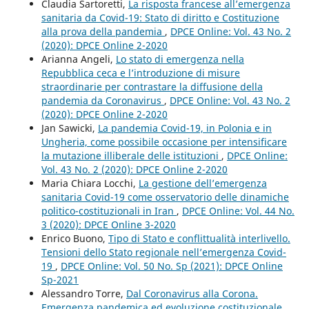
Claudia Sartoretti,
La risposta francese all’emergenza
sanitaria da Covid-19: Stato di diritto e Costituzione
alla prova della pandemia
,
DPCE Online: Vol. 43 No. 2
(2020): DPCE Online 2-2020
Arianna Angeli,
Lo stato di emergenza nella
Repubblica ceca e l’introduzione di misure
straordinarie per contrastare la diffusione della
pandemia da Coronavirus
,
DPCE Online: Vol. 43 No. 2
(2020): DPCE Online 2-2020
Jan Sawicki,
La pandemia Covid-19, in Polonia e in
Ungheria, come possibile occasione per intensificare
la mutazione illiberale delle istituzioni
,
DPCE Online:
Vol. 43 No. 2 (2020): DPCE Online 2-2020
Maria Chiara Locchi,
La gestione dell’emergenza
sanitaria Covid-19 come osservatorio delle dinamiche
politico-costituzionali in Iran
,
DPCE Online: Vol. 44 No.
3 (2020): DPCE Online 3-2020
Enrico Buono,
Tipo di Stato e conflittualità interlivello.
Tensioni dello Stato regionale nell’emergenza Covid-
19
,
DPCE Online: Vol. 50 No. Sp (2021): DPCE Online
Sp-2021
Alessandro Torre,
Dal Coronavirus alla Corona.
Emergenza pandemica ed evoluzione costituzionale