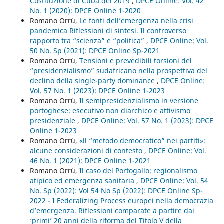
Costituzione di Cuba del 2019
,
DPCE Online: Vol. 42
No. 1 (2020): DPCE Online 1-2020
Romano Orrù,
Le fonti dell’emergenza nella crisi
pandemica Riflessioni di sintesi. Il controverso
rapporto tra “scienza” e “politica”
,
DPCE Online: Vol.
50 No. Sp (2021): DPCE Online Sp-2021
Romano Orrù,
Tensioni e prevedibili torsioni del
“presidenzialismo” sudafricano nella prospettiva del
declino della single-party dominance
,
DPCE Online:
Vol. 57 No. 1 (2023): DPCE Online 1-2023
Romano Orrù,
Il semipresidenzialismo in versione
portoghese: esecutivo non diarchico e attivismo
presidenziale
,
DPCE Online: Vol. 57 No. 1 (2023): DPCE
Online 1-2023
Romano Orrù,
«ll “metodo democratico” nei partiti»:
alcune considerazioni di contesto
,
DPCE Online: Vol.
46 No. 1 (2021): DPCE Online 1-2021
Romano Orrù,
Il caso del Portogallo: regionalismo
atipico ed emergenza sanitaria
,
DPCE Online: Vol. 54
No. Sp (2022): Vol 54 No Sp (2022): DPCE Online Sp-
2022 - I Federalizing Process europei nella democrazia
d’emergenza. Riflessioni comparate a partire dai
‘primi’ 20 anni della riforma del Titolo V della