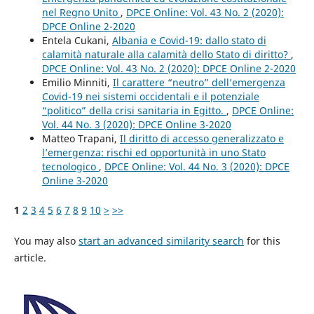
nel Regno Unito
,
DPCE Online: Vol. 43 No. 2 (2020):
DPCE Online 2-2020
Entela Cukani,
Albania e Covid-19: dallo stato di
calamità naturale alla calamità dello Stato di diritto?
,
DPCE Online: Vol. 43 No. 2 (2020): DPCE Online 2-2020
Emilio Minniti,
Il carattere “neutro” dell’emergenza
Covid-19 nei sistemi occidentali e il potenziale
“politico” della crisi sanitaria in Egitto.
,
DPCE Online:
Vol. 44 No. 3 (2020): DPCE Online 3-2020
Matteo Trapani,
Il diritto di accesso generalizzato e
l’emergenza: rischi ed opportunità in uno Stato
tecnologico
,
DPCE Online: Vol. 44 No. 3 (2020): DPCE
Online 3-2020
1
2
3
4
5
6
7
8
9
10
>
>>
You may also
start an advanced similarity search
for this
article.