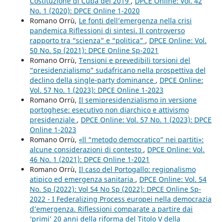
Costituzione di Cuba del 2019
,
DPCE Online: Vol. 42
No. 1 (2020): DPCE Online 1-2020
Romano Orrù,
Le fonti dell’emergenza nella crisi
pandemica Riflessioni di sintesi. Il controverso
rapporto tra “scienza” e “politica”
,
DPCE Online: Vol.
50 No. Sp (2021): DPCE Online Sp-2021
Romano Orrù,
Tensioni e prevedibili torsioni del
“presidenzialismo” sudafricano nella prospettiva del
declino della single-party dominance
,
DPCE Online:
Vol. 57 No. 1 (2023): DPCE Online 1-2023
Romano Orrù,
Il semipresidenzialismo in versione
portoghese: esecutivo non diarchico e attivismo
presidenziale
,
DPCE Online: Vol. 57 No. 1 (2023): DPCE
Online 1-2023
Romano Orrù,
«ll “metodo democratico” nei partiti»:
alcune considerazioni di contesto
,
DPCE Online: Vol.
46 No. 1 (2021): DPCE Online 1-2021
Romano Orrù,
Il caso del Portogallo: regionalismo
atipico ed emergenza sanitaria
,
DPCE Online: Vol. 54
No. Sp (2022): Vol 54 No Sp (2022): DPCE Online Sp-
2022 - I Federalizing Process europei nella democrazia
d’emergenza. Riflessioni comparate a partire dai
‘primi’ 20 anni della riforma del Titolo V della