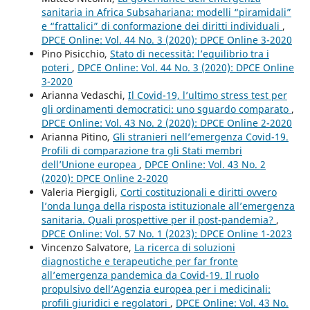
sanitaria in Africa Subsahariana: modelli “piramidali”
e “frattalici” di conformazione dei diritti individuali
,
DPCE Online: Vol. 44 No. 3 (2020): DPCE Online 3-2020
Pino Pisicchio,
Stato di necessità: l’equilibrio tra i
poteri
,
DPCE Online: Vol. 44 No. 3 (2020): DPCE Online
3-2020
Arianna Vedaschi,
Il Covid-19, l’ultimo stress test per
gli ordinamenti democratici: uno sguardo comparato
,
DPCE Online: Vol. 43 No. 2 (2020): DPCE Online 2-2020
Arianna Pitino,
Gli stranieri nell’emergenza Covid-19.
Profili di comparazione tra gli Stati membri
dell’Unione europea
,
DPCE Online: Vol. 43 No. 2
(2020): DPCE Online 2-2020
Valeria Piergigli,
Corti costituzionali e diritti ovvero
l’onda lunga della risposta istituzionale all’emergenza
sanitaria. Quali prospettive per il post-pandemia?
,
DPCE Online: Vol. 57 No. 1 (2023): DPCE Online 1-2023
Vincenzo Salvatore,
La ricerca di soluzioni
diagnostiche e terapeutiche per far fronte
all’emergenza pandemica da Covid-19. Il ruolo
propulsivo dell’Agenzia europea per i medicinali:
profili giuridici e regolatori
,
DPCE Online: Vol. 43 No.