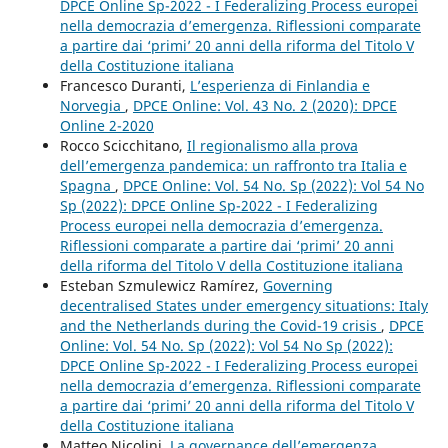
DPCE Online Sp-2022 - I Federalizing Process europei
nella democrazia d’emergenza. Riflessioni comparate
a partire dai ‘primi’ 20 anni della riforma del Titolo V
della Costituzione italiana
Francesco Duranti,
L’esperienza di Finlandia e
Norvegia
,
DPCE Online: Vol. 43 No. 2 (2020): DPCE
Online 2-2020
Rocco Scicchitano,
Il regionalismo alla prova
dell’emergenza pandemica: un raffronto tra Italia e
Spagna
,
DPCE Online: Vol. 54 No. Sp (2022): Vol 54 No
Sp (2022): DPCE Online Sp-2022 - I Federalizing
Process europei nella democrazia d’emergenza.
Riflessioni comparate a partire dai ‘primi’ 20 anni
della riforma del Titolo V della Costituzione italiana
Esteban Szmulewicz Ramírez,
Governing
decentralised States under emergency situations: Italy
and the Netherlands during the Covid-19 crisis
,
DPCE
Online: Vol. 54 No. Sp (2022): Vol 54 No Sp (2022):
DPCE Online Sp-2022 - I Federalizing Process europei
nella democrazia d’emergenza. Riflessioni comparate
a partire dai ‘primi’ 20 anni della riforma del Titolo V
della Costituzione italiana
Matteo Nicolini,
La governance dell’emergenza