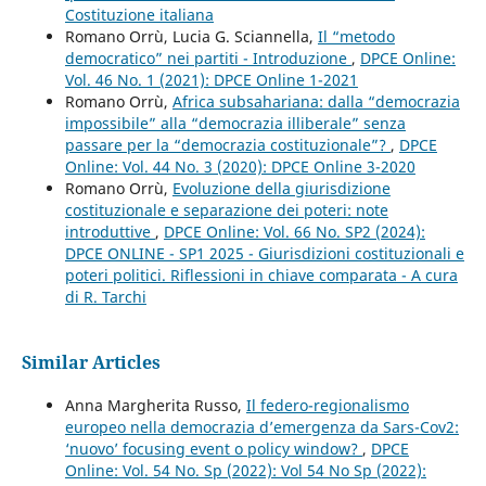
Costituzione italiana
Romano Orrù, Lucia G. Sciannella,
Il “metodo
democratico” nei partiti - Introduzione
,
DPCE Online:
Vol. 46 No. 1 (2021): DPCE Online 1-2021
Romano Orrù,
Africa subsahariana: dalla “democrazia
impossibile” alla “democrazia illiberale” senza
passare per la “democrazia costituzionale”?
,
DPCE
Online: Vol. 44 No. 3 (2020): DPCE Online 3-2020
Romano Orrù,
Evoluzione della giurisdizione
costituzionale e separazione dei poteri: note
introduttive
,
DPCE Online: Vol. 66 No. SP2 (2024):
DPCE ONLINE - SP1 2025 - Giurisdizioni costituzionali e
poteri politici. Riflessioni in chiave comparata - A cura
di R. Tarchi
Similar Articles
Anna Margherita Russo,
Il federo-regionalismo
europeo nella democrazia d’emergenza da Sars-Cov2:
‘nuovo’ focusing event o policy window?
,
DPCE
Online: Vol. 54 No. Sp (2022): Vol 54 No Sp (2022):