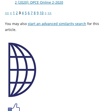
2 (2020): DPCE Online 2-2020
<<
<
1
2
3
4
5
6
7
8
9
10
>
>>
You may also
start an advanced similarity search
for this
article.