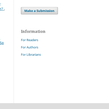
9
ee?
,
Make a Submission
Information
e
For Readers
 Sp
For Authors
For Librarians