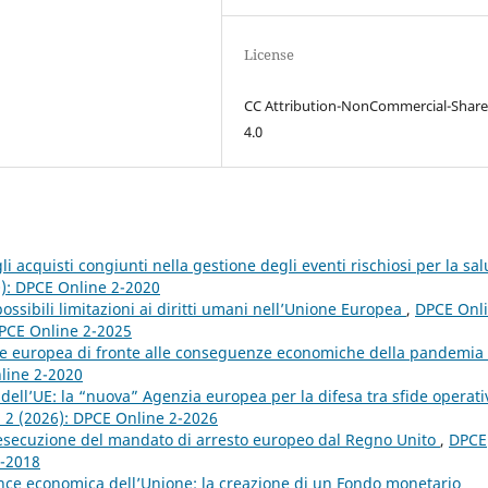
License
CC Attribution-NonCommercial-Share
4.0
i acquisti congiunti nella gestione degli eventi rischiosi per la sal
0): DPCE Online 2-2020
ossibili limitazioni ai diritti umani nell’Unione Europea
,
DPCE Onli
 DPCE Online 2-2025
ne europea di fronte alle conseguenze economiche della pandemia
nline 2-2020
dell’UE: la “nuova” Agenzia europea per la difesa tra sfide operati
. 2 (2026): DPCE Online 2-2026
l’esecuzione del mandato di arresto europeo dal Regno Unito
,
DPCE
4-2018
nce economica dell’Unione: la creazione di un Fondo monetario