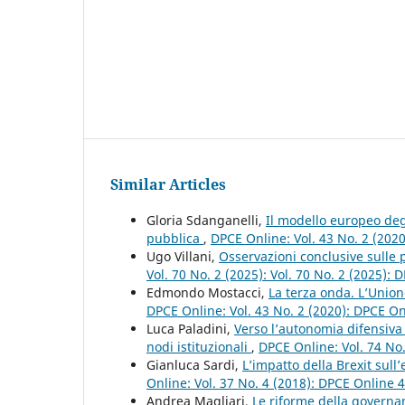
Similar Articles
Gloria Sdanganelli,
Il modello europeo degl
pubblica
,
DPCE Online: Vol. 43 No. 2 (202
Ugo Villani,
Osservazioni conclusive sulle p
Vol. 70 No. 2 (2025): Vol. 70 No. 2 (2025):
Edmondo Mostacci,
La terza onda. L’Unio
DPCE Online: Vol. 43 No. 2 (2020): DPCE O
Luca Paladini,
Verso l’autonomia difensiva 
nodi istituzionali
,
DPCE Online: Vol. 74 No
Gianluca Sardi,
L’impatto della Brexit sul
Online: Vol. 37 No. 4 (2018): DPCE Online 
Andrea Magliari,
Le riforme della governa