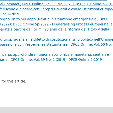
scal Compact
,
DPCE Online: Vol. 39 No. 2 (2019): DPCE Online 2-201
feriscono dialogare con i propri Governi o con le Istituzioni europ
nline 4-2019
l Regno Unito nel dopo Brexit e in situazione emergenziale
,
DPCE
p (2022): DPCE Online Sp-2022 - I Federalizing Process europei nella
ate a partire dai ‘primi’ 20 anni della riforma del Titolo V della
giurisprudenziali e difetto di costituzionalismo politico nell’Union
mparazione con l’esperienza statunitense
,
DPCE Online: Vol. 50 No.
ncaria, approfondire l’unione economica e monetaria: sentieri e
ziaria
,
DPCE Online: Vol. 39 No. 2 (2019): DPCE Online 2-2019
h
for this article.