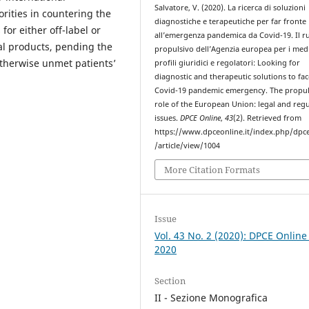
Salvatore, V. (2020). La ricerca di soluzioni
rities in countering the
diagnostiche e terapeutiche per far fronte
or either off-label or
all’emergenza pandemica da Covid-19. Il r
al products, pending the
propulsivo dell’Agenzia europea per i medi
 otherwise unmet patients’
profili giuridici e regolatori: Looking for
diagnostic and therapeutic solutions to fac
Covid-19 pandemic emergency. The propul
role of the European Union: legal and reg
issues.
DPCE Online
,
43
(2). Retrieved from
https://www.dpceonline.it/index.php/dpc
/article/view/1004
More Citation Formats
Issue
Vol. 43 No. 2 (2020): DPCE Online
2020
Section
II - Sezione Monografica