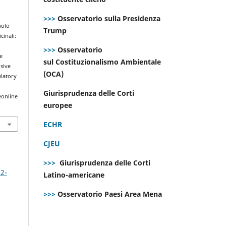
>>>
Osservatorio sulla Presidenza
uolo
Trump
cinali:
>>>
Osservatorio
e
sul Costituzionalismo Ambientale
sive
(OCA)
ulatory
Giurisprudenza delle Corti
eonline
europee
ECHR
CJEU
>>>
Giurisprudenza delle Corti
 2-
Latino-americane
>>>
Osservatorio Paesi Area Mena