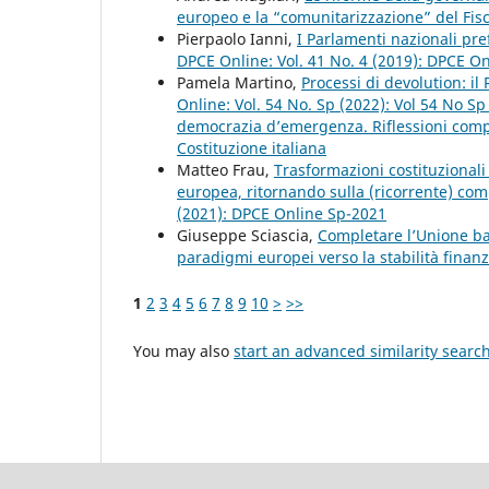
europeo e la “comunitarizzazione” del Fi
Pierpaolo Ianni,
I Parlamenti nazionali pre
DPCE Online: Vol. 41 No. 4 (2019): DPCE O
Pamela Martino,
Processi di devolution: i
Online: Vol. 54 No. Sp (2022): Vol 54 No S
democrazia d’emergenza. Riflessioni compar
Costituzione italiana
Matteo Frau,
Trasformazioni costituzionali 
europea, ritornando sulla (ricorrente) co
(2021): DPCE Online Sp-2021
Giuseppe Sciascia,
Completare l’Unione ba
paradigmi europei verso la stabilità finan
1
2
3
4
5
6
7
8
9
10
>
>>
You may also
start an advanced similarity searc