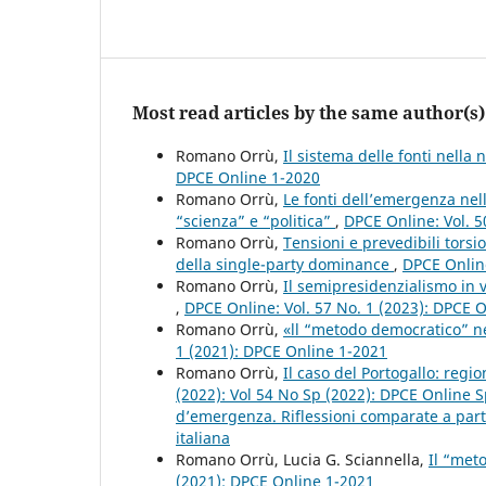
Most read articles by the same author(s)
Romano Orrù,
Il sistema delle fonti nella
DPCE Online 1-2020
Romano Orrù,
Le fonti dell’emergenza nell
“scienza” e “politica”
,
DPCE Online: Vol. 
Romano Orrù,
Tensioni e prevedibili torsi
della single-party dominance
,
DPCE Online
Romano Orrù,
Il semipresidenzialismo in 
,
DPCE Online: Vol. 57 No. 1 (2023): DPCE 
Romano Orrù,
«ll “metodo democratico” ne
1 (2021): DPCE Online 1-2021
Romano Orrù,
Il caso del Portogallo: reg
(2022): Vol 54 No Sp (2022): DPCE Online S
d’emergenza. Riflessioni comparate a partir
italiana
Romano Orrù, Lucia G. Sciannella,
Il “met
(2021): DPCE Online 1-2021