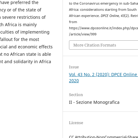
 have preferred the
to the Coronavirus emergency in sub-Sah
cy or of the state of
Africa: considerations starting from South
African experience.
DPCE Online
,
43
(2). Ret
 severe restrictions of
from
h Africa is mainly
https://www.dpceonline.it/index.php/dpc
iculties of implementing
/article/view/999
allout for the most
More Citation Formats
ocial and economic effects
 no African state is able
 and solidarity in Africa
Issue
Vol. 43 No. 2 (2020): DPCE Online
2020
Section
II - Sezione Monografica
License
CC Attribution-NonCommercial-Share