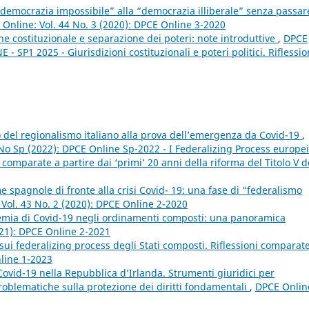
“democrazia impossibile” alla “democrazia illiberale” senza passar
Online: Vol. 44 No. 3 (2020): DPCE Online 3-2020
ne costituzionale e separazione dei poteri: note introduttive
,
DPCE
- SP1 2025 - Giurisdizioni costituzionali e poteri politici. Riflessio
glio del regionalismo italiano alla prova dell’emergenza da Covid-19
,
 No Sp (2022): DPCE Online Sp-2022 - I Federalizing Process europei
omparate a partire dai ‘primi’ 20 anni della riforma del Titolo V d
spagnole di fronte alla crisi Covid- 19: una fase di “federalismo
Vol. 43 No. 2 (2020): DPCE Online 2-2020
emia di Covid-19 negli ordinamenti composti: una panoramica
021): DPCE Online 2-2021
sui federalizing process degli Stati composti. Riflessioni comparat
nline 1-2023
ovid-19 nella Repubblica d’Irlanda. Strumenti giuridici per
blematiche sulla protezione dei diritti fondamentali
,
DPCE Onlin