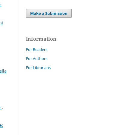
e
Make a Submission
ni
Information
For Readers
For Authors
For Librarians
ella
e
,
e: