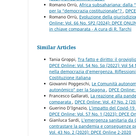
Romano Orrù,
Africa subsahariana: dalla 
per la “democrazia costituzionale”?
,
DPCE 
Romano Orrù,
Evoluzione della giurisdizio
Online: Vol. 66 No. SP2 (2024): DPCE ONLINE 
in chiave comparata - A cura di R. Tarchi
Similar Articles
Tania Groppi,
Tra fatto e diritto: il grovi
DPCE Online: Vol. 54 No. Sp (2022): Vol 54
nella democrazia d’emergenza. Riflessioni c
Costituzione italiana
Giovanni Poggeschi,
Le Comunità autonome 
autonómico” per la Spagna
,
DPCE Online: 
Francesco Gallarati,
La reazione alla pand
comparata
,
DPCE Online: Vol. 47 No. 2 (2
Guerino D'Ignazio,
L’impatto del Covid-19 
DPCE Online: Vol. 57 No. 1 (2023): DPCE O
Gianluca Sardi,
L’emergenza sanitaria da C
contrastare la pandemia e conseguenze pro
Vol. 43 No. 2 (2020): DPCE Online 2-2020