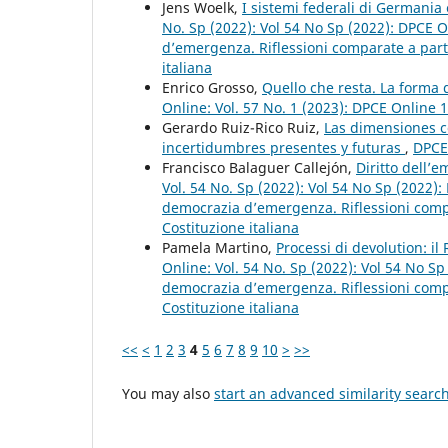
Jens Woelk,
I sistemi federali di Germani
No. Sp (2022): Vol 54 No Sp (2022): DPCE O
d’emergenza. Riflessioni comparate a partir
italiana
Enrico Grosso,
Quello che resta. La forma
Online: Vol. 57 No. 1 (2023): DPCE Online 
Gerardo Ruiz-Rico Ruiz,
Las dimensiones co
incertidumbres presentes y futuras
,
DPCE 
Francisco Balaguer Callejón,
Diritto dell’
Vol. 54 No. Sp (2022): Vol 54 No Sp (2022)
democrazia d’emergenza. Riflessioni compar
Costituzione italiana
Pamela Martino,
Processi di devolution: i
Online: Vol. 54 No. Sp (2022): Vol 54 No S
democrazia d’emergenza. Riflessioni compar
Costituzione italiana
<<
<
1
2
3
4
5
6
7
8
9
10
>
>>
You may also
start an advanced similarity searc