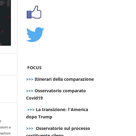
FOCUS
>>>
Itinerari della comparazione
>>>
Osservatorio comparato
Covid19
>>>
La transizione: l’America
dopo Trump
l
sioni a
>>>
Osservatorio sul processo
eaction
costituente cileno