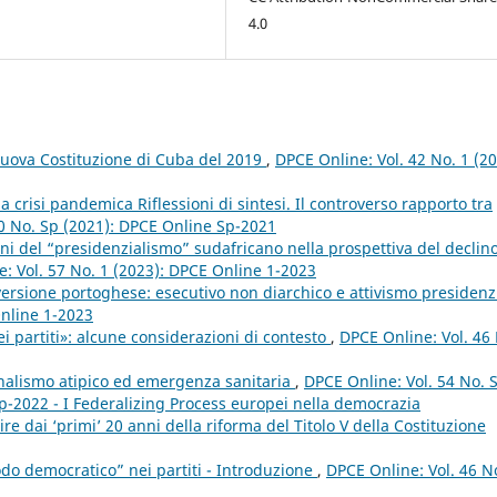
4.0
 nuova Costituzione di Cuba del 2019
,
DPCE Online: Vol. 42 No. 1 (20
a crisi pandemica Riflessioni di sintesi. Il controverso rapporto tra
50 No. Sp (2021): DPCE Online Sp-2021
oni del “presidenzialismo” sudafricano nella prospettiva del declin
: Vol. 57 No. 1 (2023): DPCE Online 1-2023
versione portoghese: esecutivo non diarchico e attivismo presidenz
Online 1-2023
i partiti»: alcune considerazioni di contesto
,
DPCE Online: Vol. 46
ionalismo atipico ed emergenza sanitaria
,
DPCE Online: Vol. 54 No. 
p-2022 - I Federalizing Process europei nella democrazia
e dai ‘primi’ 20 anni della riforma del Titolo V della Costituzione
odo democratico” nei partiti - Introduzione
,
DPCE Online: Vol. 46 N