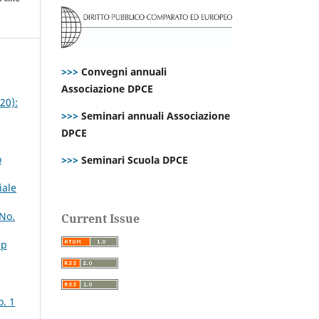
>>>
Convegni annuali
Associazione DPCE
20):
>>>
Seminari annuali Associazione
DPCE
o
>>>
Seminari Scuola DPCE
iale
 No.
Current Issue
Sp
o. 1