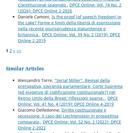
Constitucional spagnolo
,
DPCE Online: Vol. 74 No. 2
(2026): DPCE Online 2-2026
Daniele Camoni,
Is the proof (of speech freedom) in
the cake? Forme e limiti della libertà di espressione
nella recente giurisprudenza statunitense e
britannica
,
DPCE Online: Vol. 39 No. 2 (2019): DPCE
Online 2-2019
1
2
>
>>
Similar Articles
Alessandro Torre,
“Serial Miller”. Revival della
prerogativa, sovranità parlamentare, Corte Suprema
(ed esigenze di codificazione costituzionale?) nel
Regno Unito della Brexit: riflessioni sparse.
,
DPCE
Online: Vol. 41 No. 4 (2019): DPCE Online 4-2019
Giacomo Delledonne,
Diritto costituzionale e
secessione: il caso del Liechtenstein in prospettiva
comparata
,
DPCE Online: Vol. 52 No. 2 (2022): DPCE
Online 2-2022