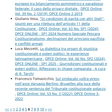
europeo tra bilanciamento asimmetrico e paradosso
federale: il caso della privacy digitale
,
DPCE Online:
Vol. 39 No. 2 (2019): DPCE Online 2-2019
Giuliano Vosa,
“In condizioni di parità con altri Stati”:
spunti per una rilettura dell’articolo 11 della
Costituzione
,
DPCE Online: Vol. 63 No. SP1 (2024):
DPCE ONLINE - SP1 2024 Numero Speciale Pescara
Costituzionalismo, declinazioni del principio pacifista
e conflitti armati
Luca Mezzetti,
La dialettica tra organi di giustizia
costituzionale e poteri politici: le esperienze
latinoamericane
,
DPCE Online: Vol. 66 No. SP2 (2024):
DPCE ONLINE - SP1 2025 - Giurisdizioni costituzionali e
poteri politici. Riflessioni in chiave comparata - A cura
di R. Tarchi
Francesco Tomasicchio,
Sul sindacato «ultra vires»
nell’asse Varsavia-Berlino- Bruxelles alla luce della
recente sentenza del Tribunale costituzionale polacco
,
DPCE Online: Vol. 53 No. 3 (2022): DPCE Online 3-
2022
<<
<
1
2
3
4
5
6
7
8
9
10
>
>>