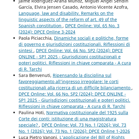
Jaime Rodríguez-Arana Muñoz, Miguel Ángel Sendín
García, Elvira Jensen Casado, Antonio Vicente Azofra,
Language, law and disability. Remarks on the
linguistic aspects of the reform of art. 49 of the
Spanish constitution
,
DPCE Online: Vol. 65 No. 3
(2024): DPCE Online 3-2024
Paola Piciacchia,
Dinamiche sociali e politiche, forme
di governo e giurisdizioni costituzionali. Riflessioni di
sintesi
,
DPCE Online: Vol. 66 No. SP2 (2024): DPCE
ONLINE - SP1 2025 - Giurisdizioni costituzionali e
poteri politici. Riflessioni in chiave comparata - A cura
di R. Tarchi
Sara Benvenuti,
Ripensando la disciplina sul
favoreggiamento all’ingresso irregolare: le corti
costituzionali alla ricerca di un difficile bilanciamento
,
DPCE Online: Vol. 66 No. SP2 (2024): DPCE ONLINE -
SP1 2025 - Giurisdizioni costituzionali e poteri politici.
Riflessioni in chiave comparata - A cura di R. Tarchi
Paulina Hoti,
Normativa costituzionale del 1925 sulla
Corte dei conti: istituzione di una magistratura
speciale?
,
DPCE Online: Vol. 73 No. 1 (2026): Vol. 73
No. 1 (2026): Vol. 73 No. 1 (2026): DPCE Online 1-2026
Luca Pietro Vanoni,
L’applicazione del Bill of Rights