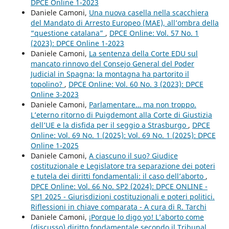
DPCE Online 1-2023
Daniele Camoni,
Una nuova casella nella scacchiera
del Mandato di Arresto Europeo (MAE), all’ombra della
“questione catalana”
,
DPCE Online: Vol. 57 No. 1
(2023): DPCE Online 1-2023
Daniele Camoni,
La sentenza della Corte EDU sul
mancato rinnovo del Consejo General del Poder
Judicial in Spagna: la montagna ha partorito il
topolino?
,
DPCE Online: Vol. 60 No. 3 (2023): DPCE
Online 3-2023
Daniele Camoni,
Parlamentare… ma non troppo.
L’eterno ritorno di Puigdemont alla Corte di Giustizia
dell’UE e la disfida per il seggio a Strasburgo
,
DPCE
Online: Vol. 69 No. 1 (2025): Vol. 69 No. 1 (2025): DPCE
Online 1-2025
Daniele Camoni,
A ciascuno il suo? Giudice
costituzionale e Legislatore tra separazione dei poteri
e tutela dei diritti fondamentali: il caso dell’aborto
,
DPCE Online: Vol. 66 No. SP2 (2024): DPCE ONLINE -
SP1 2025 - Giurisdizioni costituzionali e poteri politici.
Riflessioni in chiave comparata - A cura di R. Tarchi
Daniele Camoni,
¡Porque lo digo yo! L’aborto come
(discusso) diritto fondamentale secondo il Tribunal