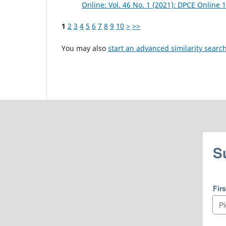
Online: Vol. 46 No. 1 (2021): DPCE Online 
1
2
3
4
5
6
7
8
9
10
>
>>
You may also
start an advanced similarity searc