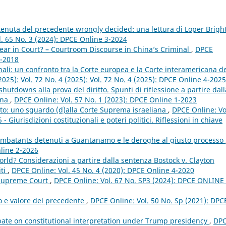
 tenuta del precedente wrongly decided: una lettura di Loper Brigh
. 65 No. 3 (2024): DPCE Online 3-2024
ar in Court? – Courtroom Discourse in China’s Criminal
,
DPCE
1-2018
nali: un confronto tra la Corte europea e la Corte interamericana d
2025): Vol. 72 No. 4 (2025): Vol. 72 No. 4 (2025): DPCE Online 4-2025
shutdowns alla prova del diritto. Spunti di riflessione a partire dall
ana
,
DPCE Online: Vol. 57 No. 1 (2023): DPCE Online 1-2023
ritto: uno sguardo (d)alla Corte Suprema israeliana
,
DPCE Online: Vo
Giurisdizioni costituzionali e poteri politici. Riflessioni in chiave
ombatants detenuti a Guantanamo e le deroghe al giusto processo
nline 2-2026
ld? Considerazioni a partire dalla sentenza Bostock v. Clayton
iti
,
DPCE Online: Vol. 45 No. 4 (2020): DPCE Online 4-2020
 Supreme Court
,
DPCE Online: Vol. 67 No. SP3 (2024): DPCE ONLINE 
to e valore del precedente
,
DPCE Online: Vol. 50 No. Sp (2021): DPC
ate on constitutional interpretation under Trump presidency
,
DP