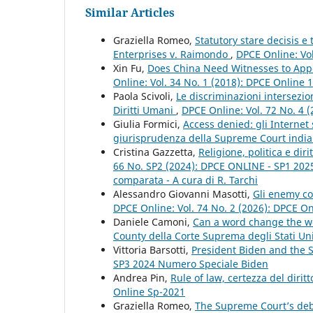
Similar Articles
Graziella Romeo,
Statutory stare decisis e
Enterprises v. Raimondo
,
DPCE Online: Vol
Xin Fu,
Does China Need Witnesses to Appe
Online: Vol. 34 No. 1 (2018): DPCE Online 
Paola Scivoli,
Le discriminazioni intersezio
Diritti Umani
,
DPCE Online: Vol. 72 No. 4 (
Giulia Formici,
Access denied: gli Internet 
giurisprudenza della Supreme Court indi
Cristina Gazzetta,
Religione, politica e di
66 No. SP2 (2024): DPCE ONLINE - SP1 2025 - 
comparata - A cura di R. Tarchi
Alessandro Giovanni Masotti,
Gli enemy c
DPCE Online: Vol. 74 No. 2 (2026): DPCE O
Daniele Camoni,
Can a word change the wor
County della Corte Suprema degli Stati Un
Vittoria Barsotti,
President Biden and the
SP3 2024 Numero Speciale Biden
Andrea Pin,
Rule of law, certezza del dirit
Online Sp-2021
Graziella Romeo,
The Supreme Court’s deb