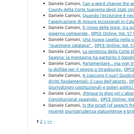
Daniele Camoni,
Can a word change the wor
County della Corte Suprema degli Stati Un
Daniele Camoni,
Quando l’eccezione è nece
l’applicazione di misure eccezionali in Ca
Daniele Camoni,
Il rinvio delle leggi, tra
governo comparate
,
DPCE Online: Vol. 57
Daniele Camoni,
Una nuova casella nella 
“questione catalana”
,
DPCE Online: Vol. 5
Daniele Camoni,
La sentenza della Corte E
Spagna: la montagna ha partorito il topol
Daniele Camoni,
Parlamentare… ma non trop
la disfida per il seggio a Strasburgo
,
DPCE
Daniele Camoni,
A ciascuno il suo? Giudice
diritti fondamentali: il caso dell’aborto
,
DP
Giurisdizioni costituzionali e poteri politic
Daniele Camoni,
¡Porque lo digo yo! L’abo
Constitucional spagnolo
,
DPCE Online: Vol
Daniele Camoni,
Is the proof (of speech fr
recente giurisprudenza statunitense e br
1
2
>
>>