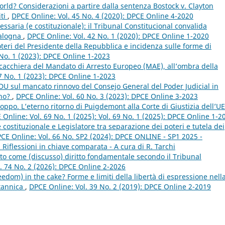
ld? Considerazioni a partire dalla sentenza Bostock v. Clayton
iti
,
DPCE Online: Vol. 45 No. 4 (2020): DPCE Online 4-2020
ssaria (e costituzionale): il Tribunal Constitucional convalida
talogna
,
DPCE Online: Vol. 42 No. 1 (2020): DPCE Online 1-2020
 poteri del Presidente della Repubblica e incidenza sulle forme di
 No. 1 (2023): DPCE Online 1-2023
scacchiera del Mandato di Arresto Europeo (MAE), all’ombra della
7 No. 1 (2023): DPCE Online 1-2023
DU sul mancato rinnovo del Consejo General del Poder Judicial in
ino?
,
DPCE Online: Vol. 60 No. 3 (2023): DPCE Online 3-2023
po. L’eterno ritorno di Puigdemont alla Corte di Giustizia dell’UE
 Online: Vol. 69 No. 1 (2025): Vol. 69 No. 1 (2025): DPCE Online 1-2
 costituzionale e Legislatore tra separazione dei poteri e tutela dei
CE Online: Vol. 66 No. SP2 (2024): DPCE ONLINE - SP1 2025 -
i. Riflessioni in chiave comparata - A cura di R. Tarchi
rto come (discusso) diritto fondamentale secondo il Tribunal
. 74 No. 2 (2026): DPCE Online 2-2026
eedom) in the cake? Forme e limiti della libertà di espressione nell
itannica
,
DPCE Online: Vol. 39 No. 2 (2019): DPCE Online 2-2019