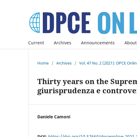
Current
Archives
Announcements
About
Home
/
Archives
/
Vol. 47 No. 2 (2021): DPCE Onli
Thirty years on the Suprem
giurisprudenza e controve
Daniele Camoni
DOI:
https://doi.org/10.57660/dpceonline.2021.