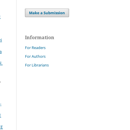
Make a Submission
t
Information
ei
For Readers
a
For Authors
l.
For Librarians
,
-
E
CE