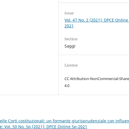
Issue
Vol. 47 No. 2 (2021): DPCE Online
2021
Section
Saggi
License
CC Attribution-NonCommercial-Share
4.0
elle Corti costituzionali: un formante giurisprudenziale con influe
: Vol. 50 No. Sp (2021): DPCE Online Sp-2021