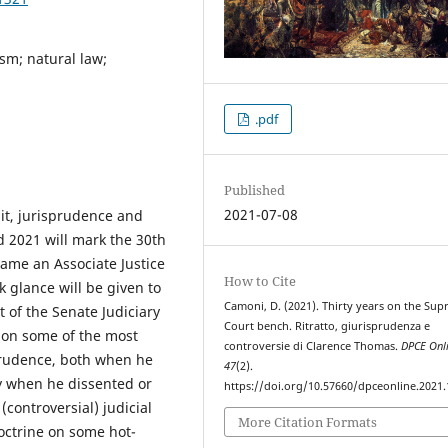
sm; natural law;
.pdf
Published
2021-07-08
it, jurisprudence and
 2021 will mark the 30th
came an Associate Justice
How to Cite
k glance will be given to
Camoni, D. (2021). Thirty years on the Su
 of the Senate Judiciary
Court bench. Ritratto, giurisprudenza e
 on some of the most
controversie di Clarence Thomas.
DPCE Onl
sprudence, both when he
47
(2).
ly when he dissented or
https://doi.org/10.57660/dpceonline.2021
(controversial) judicial
More Citation Formats
octrine on some hot-