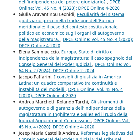
dell’indipendenza del potere giudiziario?
,
DPCE
Online: Vol. 45 No. 4 (2020): DPCE Online 4-2020
Giulia Aravantinou Leonidi,
Peculiarità del sistema
giudiziario greco nella tradizione dell'Europa
meridionale: il peso del contesto costituzionale,
politico ed economico sugli organi di autogoverno
della magistratura.
,
DPCE Online: Vol. 45 No. 4 (2020):
DPCE Online 4-2020
Elena Sammaciccio,
Europa, Stato di diritto e
indipendenza della magistratura: il caso spagnolo del
Consejo General del Poder Judicial
,
DPCE Online: Vol.
64 No. 2 (2024): DPCE Online 2-2024
Jacopo Paffarini,
I consigli di giustizia in America
Latina: un quadro comparativo tra continuità e
instabilità dei modelli
,
DPCE Online: Vol. 45 No. 4
(2020): DPCE Online 4-2020
Andrea Marchetti Rolando Tarchi,
Gli strumenti di
autogoverno e di garanzia dell’indipendenza della
magistratura in Inghilterra e Galles ed il ruolo della
Judicial Appointment Commission
,
DPCE Online: Vol.
45 No. 4 (2020): DPCE Online 4-2020
Josep Maria Castellà Andreu,
Reformas legislativas del
Consejo General del Poder Judicial y del Tribunal