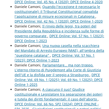
DPCE Online: Vol. 45 No. 4 (2020): DPCE Online 4-2020
Daniele Camoni,
Quando l’eccezione è necessaria (e
costituzionale): il Tribunal Constitucional convalida
l’applicazione di misure eccezionali in Catalogna
,
DPCE Online: Vol. 42 No. 1 (2020): DPCE Online 1-2020
Daniele Camoni,
Il rinvio delle leggi, tra poteri del
Presidente della Repubblica e incidenza sulle forme di
governo comparate
,
DPCE Online: Vol. 57 No. 1 (2023):
DPCE Online 1-2023
Daniele Camoni,
Una nuova casella nella scacchiera
del Mandato di Arresto Europeo (MAE), all’ombra della
“questione catalana”
,
DPCE Online: Vol. 57 No. 1
(2023): DPCE Online 1-2023
Daniele Camoni,
Parlamentare… ma non troppo.
L’eterno ritorno di Puigdemont alla Corte di Giustizia
dell’UE e la disfida per il seggio a Strasburgo
,
DPCE
Online: Vol. 69 No. 1 (2025): Vol. 69 No. 1 (2025): DPCE
Online 1-2025
Daniele Camoni,
A ciascuno il suo? Giudice
costituzionale e Legislatore tra separazione dei poteri
e tutela dei diritti fondamentali: il caso dell’aborto
,
DPCE Online: Vol. 66 No. SP2 (2024): DPCE ONLINE -
SP1 2025 - Giurisdizioni costituzionali e poteri politici.