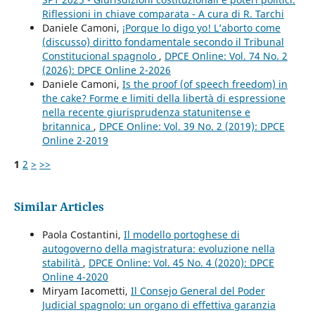
Riflessioni in chiave comparata - A cura di R. Tarchi
Daniele Camoni,
¡Porque lo digo yo! L’aborto come
(discusso) diritto fondamentale secondo il Tribunal
Constitucional spagnolo
,
DPCE Online: Vol. 74 No. 2
(2026): DPCE Online 2-2026
Daniele Camoni,
Is the proof (of speech freedom) in
the cake? Forme e limiti della libertà di espressione
nella recente giurisprudenza statunitense e
britannica
,
DPCE Online: Vol. 39 No. 2 (2019): DPCE
Online 2-2019
1
2
>
>>
Similar Articles
Paola Costantini,
Il modello portoghese di
autogoverno della magistratura: evoluzione nella
stabilità
,
DPCE Online: Vol. 45 No. 4 (2020): DPCE
Online 4-2020
Miryam Iacometti,
Il Consejo General del Poder
Judicial spagnolo: un organo di effettiva garanzia