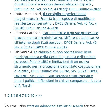
Constitucional y erosión democrática en España
,
DPCE Online: Vol. 55 No. 4 (2022): DPCE Online 4-2022
Laura Montanari,
Il Consiglio superiore della
magistratura in Francia tra proposte di modifica e
resistenze conservatrici
,
DPCE Online: Vol. 45 No. 4
(2020): DPCE Online 4-2020
Andrea Carbone,
L’art. 6 CEDU e il giusto processo e
procedimento amministrativo. Differenze applicative
all’interno degli Stati europei
,
DPCE Online: Vol. 40
No. 3 (2019): DPCE Online 3-2019
Jan Sawicki,
La clausola di non regressione nella
giurisprudenza della Corte di giustizia dell’Unione
europea. Potenzialità e limitazioni di un nuovo
strumento per la protezione dello stato costituzionale
di diritto
,
DPCE Online: Vol. 66 No. SP2 (2024): DPCE
ONLINE - SP1 2025 - Giurisdizioni costituzionali e
poteri politici. Riflessioni in chiave comparata - A cura
di R. Tarchi
1
2
3
4
5
6
7
8
9
10
>
>>
You may also
start an advanced similarity search
for this