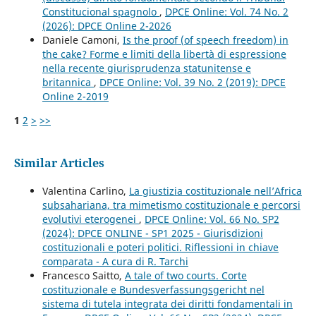
Constitucional spagnolo
,
DPCE Online: Vol. 74 No. 2
(2026): DPCE Online 2-2026
Daniele Camoni,
Is the proof (of speech freedom) in
the cake? Forme e limiti della libertà di espressione
nella recente giurisprudenza statunitense e
britannica
,
DPCE Online: Vol. 39 No. 2 (2019): DPCE
Online 2-2019
1
2
>
>>
Similar Articles
Valentina Carlino,
La giustizia costituzionale nell’Africa
subsahariana, tra mimetismo costituzionale e percorsi
evolutivi eterogenei
,
DPCE Online: Vol. 66 No. SP2
(2024): DPCE ONLINE - SP1 2025 - Giurisdizioni
costituzionali e poteri politici. Riflessioni in chiave
comparata - A cura di R. Tarchi
Francesco Saitto,
A tale of two courts. Corte
costituzionale e Bundesverfassungsgericht nel
sistema di tutela integrata dei diritti fondamentali in