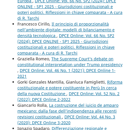
Europa
,
DPCE Online: Vol. 66 No. SP2 (2024): DPCE
ONLINE - SP1 2025 - Giurisdizioni costituzionali e
poteri politici. Riflessioni in chiave comparata - A cura
di R. Tarchi
Francesco Cirillo,
Il principio di proporzionalità
nell’ambiente digitale: modelli di bilanciamento e
densità tecnologica
,
DPCE Online: Vol. 66 No. SP2
(2024): DPCE ONLINE - SP1 2025 - Giurisdizioni
costituzionali e poteri politici. Riflessioni in chiave
comparata - A cura di R. Tarchi
Graziella Romeo,
The Supreme Court’s debate on
constitutional interpretation under Trump presidency
,
DPCE Online: Vol. 46 No. 1 (2021): DPCE Online 1-
2021
Gorki Gonzales Mantilla, Gianluca Famiglietti,
Riforma
costituzionale e potere costituente in Perù In cerca
della nuova Costituzione
,
DPCE Online: Vol. 52 No. 2
(2022): DPCE Online 2-2022
Giancarlo Rolla,
La costruzione del juicio de amparo
mexicano: dalla fase dell’indipendenza alle recenti
revisioni costituzionali
,
DPCE Online: Vol. 44 No. 3
(2020): DPCE Online 3-2020
Ignazio Spadaro,
Differenziazione regionale e