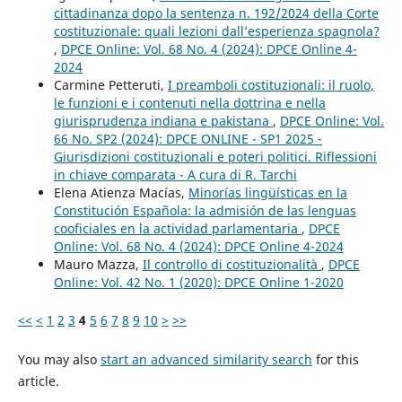
cittadinanza dopo la sentenza n. 192/2024 della Corte
costituzionale: quali lezioni dall’esperienza spagnola?
,
DPCE Online: Vol. 68 No. 4 (2024): DPCE Online 4-
2024
Carmine Petteruti,
I preamboli costituzionali: il ruolo,
le funzioni e i contenuti nella dottrina e nella
giurisprudenza indiana e pakistana
,
DPCE Online: Vol.
66 No. SP2 (2024): DPCE ONLINE - SP1 2025 -
Giurisdizioni costituzionali e poteri politici. Riflessioni
in chiave comparata - A cura di R. Tarchi
Elena Atienza Macías,
Minorías lingüísticas en la
Constitución Española: la admisión de las lenguas
cooficiales en la actividad parlamentaria
,
DPCE
Online: Vol. 68 No. 4 (2024): DPCE Online 4-2024
Mauro Mazza,
Il controllo di costituzionalità
,
DPCE
Online: Vol. 42 No. 1 (2020): DPCE Online 1-2020
<<
<
1
2
3
4
5
6
7
8
9
10
>
>>
You may also
start an advanced similarity search
for this
article.