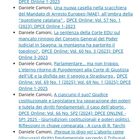
DPCE Online 1-2023
Daniele Camoni,
Una nuova casella nella scacchiera
del Mandato di Arresto Europeo (MAE), all’ombra della
“questione catalana”
,
DPCE Online: Vol. 57 No. 1
(2023): DPCE Online 1-2023
Daniele Camoni,
La sentenza della Corte EDU sul
mancato rinnovo del Consejo General del Poder
Judicial in Spagna: la montagna ha partorito il
topolino?
,
DPCE Online: Vol. 60 No. 3 (2023): DPCE
Online 3-2023
Daniele Camoni,
Parlamentare… ma non troppo.
L’eterno ritorno di Puigdemont alla Corte di Giustizia
dell’UE e la disfida per il seggio a Strasburgo
,
DPCE
Online: Vol. 69 No. 1 (2025): Vol. 69 No. 1 (2025): DPCE
Online 1-2025
Daniele Camoni,
A ciascuno il suo? Giudice
costituzionale e Legislatore tra separazione dei poteri
e tutela dei diritti fondamentali: il caso dell’aborto
,
DPCE Online: Vol. 66 No. SP2 (2024): DPCE ONLINE -
SP1 2025 - Giurisdizioni costituzionali e poteri politici.
Riflessioni in chiave comparata - A cura di R. Tarchi
Daniele Camoni,
¡Porque lo digo yo! L’aborto come
(discusso) diritto fondamentale secondo il Tribunal