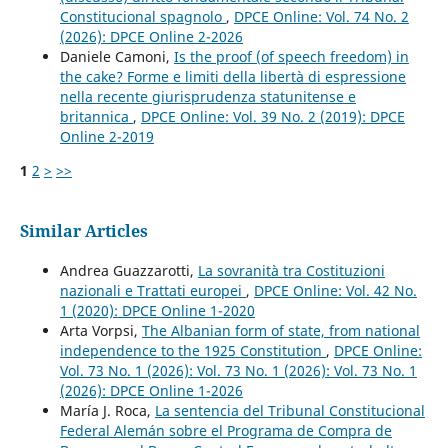
Constitucional spagnolo
,
DPCE Online: Vol. 74 No. 2
(2026): DPCE Online 2-2026
Daniele Camoni,
Is the proof (of speech freedom) in
the cake? Forme e limiti della libertà di espressione
nella recente giurisprudenza statunitense e
britannica
,
DPCE Online: Vol. 39 No. 2 (2019): DPCE
Online 2-2019
1
2
>
>>
Similar Articles
Andrea Guazzarotti,
La sovranità tra Costituzioni
nazionali e Trattati europei
,
DPCE Online: Vol. 42 No.
1 (2020): DPCE Online 1-2020
Arta Vorpsi,
The Albanian form of state, from national
independence to the 1925 Constitution
,
DPCE Online:
Vol. 73 No. 1 (2026): Vol. 73 No. 1 (2026): Vol. 73 No. 1
(2026): DPCE Online 1-2026
María J. Roca,
La sentencia del Tribunal Constitucional
Federal Alemán sobre el Programa de Compra de