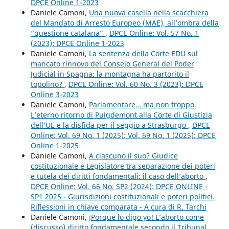
DPCE Online 1-2023
Daniele Camoni,
Una nuova casella nella scacchiera
del Mandato di Arresto Europeo (MAE), all’ombra della
“questione catalana”
,
DPCE Online: Vol. 57 No. 1
(2023): DPCE Online 1-2023
Daniele Camoni,
La sentenza della Corte EDU sul
mancato rinnovo del Consejo General del Poder
Judicial in Spagna: la montagna ha partorito il
topolino?
,
DPCE Online: Vol. 60 No. 3 (2023): DPCE
Online 3-2023
Daniele Camoni,
Parlamentare… ma non troppo.
L’eterno ritorno di Puigdemont alla Corte di Giustizia
dell’UE e la disfida per il seggio a Strasburgo
,
DPCE
Online: Vol. 69 No. 1 (2025): Vol. 69 No. 1 (2025): DPCE
Online 1-2025
Daniele Camoni,
A ciascuno il suo? Giudice
costituzionale e Legislatore tra separazione dei poteri
e tutela dei diritti fondamentali: il caso dell’aborto
,
DPCE Online: Vol. 66 No. SP2 (2024): DPCE ONLINE -
SP1 2025 - Giurisdizioni costituzionali e poteri politici.
Riflessioni in chiave comparata - A cura di R. Tarchi
Daniele Camoni,
¡Porque lo digo yo! L’aborto come
(discusso) diritto fondamentale secondo il Tribunal