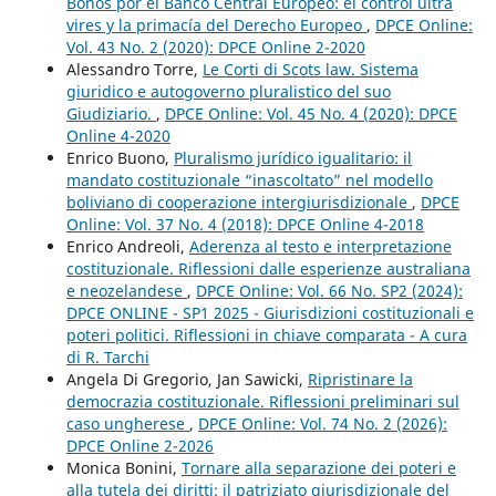
Bonos por el Banco Central Europeo: el control ultra
vires y la primacía del Derecho Europeo
,
DPCE Online:
Vol. 43 No. 2 (2020): DPCE Online 2-2020
Alessandro Torre,
Le Corti di Scots law. Sistema
giuridico e autogoverno pluralistico del suo
Giudiziario.
,
DPCE Online: Vol. 45 No. 4 (2020): DPCE
Online 4-2020
Enrico Buono,
Pluralismo jurídico igualitario: il
mandato costituzionale “inascoltato” nel modello
boliviano di cooperazione intergiurisdizionale
,
DPCE
Online: Vol. 37 No. 4 (2018): DPCE Online 4-2018
Enrico Andreoli,
Aderenza al testo e interpretazione
costituzionale. Riflessioni dalle esperienze australiana
e neozelandese
,
DPCE Online: Vol. 66 No. SP2 (2024):
DPCE ONLINE - SP1 2025 - Giurisdizioni costituzionali e
poteri politici. Riflessioni in chiave comparata - A cura
di R. Tarchi
Angela Di Gregorio, Jan Sawicki,
Ripristinare la
democrazia costituzionale. Riflessioni preliminari sul
caso ungherese
,
DPCE Online: Vol. 74 No. 2 (2026):
DPCE Online 2-2026
Monica Bonini,
Tornare alla separazione dei poteri e
alla tutela dei diritti: il patriziato giurisdizionale del