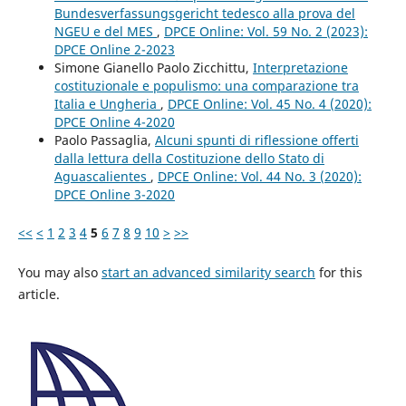
Bundesverfassungsgericht tedesco alla prova del
NGEU e del MES
,
DPCE Online: Vol. 59 No. 2 (2023):
DPCE Online 2-2023
Simone Gianello Paolo Zicchittu,
Interpretazione
costituzionale e populismo: una comparazione tra
Italia e Ungheria
,
DPCE Online: Vol. 45 No. 4 (2020):
DPCE Online 4-2020
Paolo Passaglia,
Alcuni spunti di riflessione offerti
dalla lettura della Costituzione dello Stato di
Aguascalientes
,
DPCE Online: Vol. 44 No. 3 (2020):
DPCE Online 3-2020
<<
<
1
2
3
4
5
6
7
8
9
10
>
>>
You may also
start an advanced similarity search
for this
article.