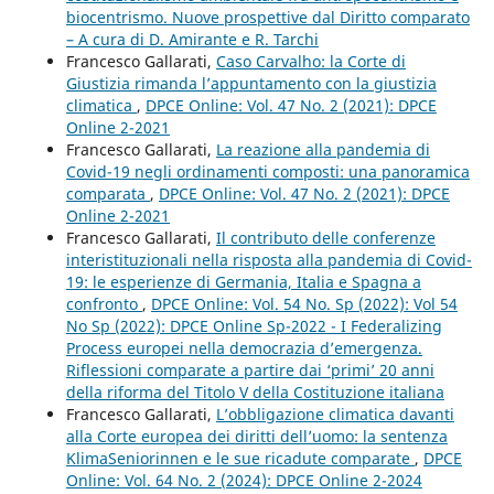
biocentrismo. Nuove prospettive dal Diritto comparato
– A cura di D. Amirante e R. Tarchi
Francesco Gallarati,
Caso Carvalho: la Corte di
Giustizia rimanda l’appuntamento con la giustizia
climatica
,
DPCE Online: Vol. 47 No. 2 (2021): DPCE
Online 2-2021
Francesco Gallarati,
La reazione alla pandemia di
Covid-19 negli ordinamenti composti: una panoramica
comparata
,
DPCE Online: Vol. 47 No. 2 (2021): DPCE
Online 2-2021
Francesco Gallarati,
Il contributo delle conferenze
interistituzionali nella risposta alla pandemia di Covid-
19: le esperienze di Germania, Italia e Spagna a
confronto
,
DPCE Online: Vol. 54 No. Sp (2022): Vol 54
No Sp (2022): DPCE Online Sp-2022 - I Federalizing
Process europei nella democrazia d’emergenza.
Riflessioni comparate a partire dai ‘primi’ 20 anni
della riforma del Titolo V della Costituzione italiana
Francesco Gallarati,
L’obbligazione climatica davanti
alla Corte europea dei diritti dell’uomo: la sentenza
KlimaSeniorinnen e le sue ricadute comparate
,
DPCE
Online: Vol. 64 No. 2 (2024): DPCE Online 2-2024