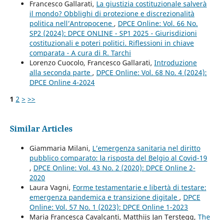
Francesco Gallarati,
La giustizia costituzionale salverà
il mondo? Obblighi di protezione e discrezionalità
politica nell’Antropocene
,
DPCE Online: Vol. 66 No.
SP2 (2024): DPCE ONLINE - SP1 2025 - Giurisdizioni
costituzionali e poteri politici. Riflessioni in chiave
comparata - A cura di R. Tarchi
Lorenzo Cuocolo, Francesco Gallarati,
Introduzione
alla seconda parte
,
DPCE Online: Vol. 68 No. 4 (2024):
DPCE Online 4-2024
1
2
>
>>
Similar Articles
Giammaria Milani,
L’emergenza sanitaria nel diritto
pubblico comparato: la risposta del Belgio al Covid-19
,
DPCE Online: Vol. 43 No. 2 (2020): DPCE Online 2-
2020
Laura Vagni,
Forme testamentarie e libertà di testare:
emergenza pandemica e transizione digitale
,
DPCE
Online: Vol. 57 No. 1 (2023): DPCE Online 1-2023
Maria Francesca Cavalcanti, Matthijs Jan Terstegg,
The