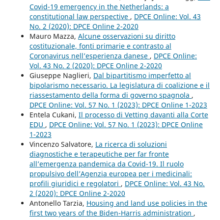
Covid-19 emergency in the Netherlands: a
constitutional law perspective
,
DPCE Online: Vol. 43
No. 2 (2020): DPCE Online 2-2020
Mauro Mazza,
Alcune osservazioni su diritto
costituzionale, fonti primarie e contrasto al
Coronavirus nell’esperienza danese
,
DPCE Online:
Vol. 43 No. 2 (2020): DPCE Online 2-2020
Giuseppe Naglieri,
Dal bipartitismo imperfetto al
bipolarismo necessario. La legislatura di coalizione e il
riassestamento della forma di governo spagnola
,
DPCE Online: Vol. 57 No. 1 (2023): DPCE Online 1-2023
Entela Cukani,
Il processo di Vetting davanti alla Corte
EDU
,
DPCE Online: Vol. 57 No. 1 (2023): DPCE Online
1-2023
Vincenzo Salvatore,
La ricerca di soluzioni
diagnostiche e terapeutiche per far fronte
all’emergenza pandemica da Covid-19. Il ruolo
propulsivo dell’Agenzia europea per i medicinali:
profili giuridici e regolatori
,
DPCE Online: Vol. 43 No.
2 (2020): DPCE Online 2-2020
Antonello Tarzia,
Housing and land use policies in the
first two years of the Biden-Harris administration
,