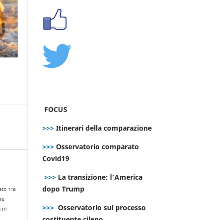
FOCUS
>>>
Itinerari della comparazione
>>>
Osservatorio comparato
Covid19
>>>
La transizione: l’America
dopo Trump
ato tra
he
>>>
Osservatorio sul processo
 in
costituente cileno