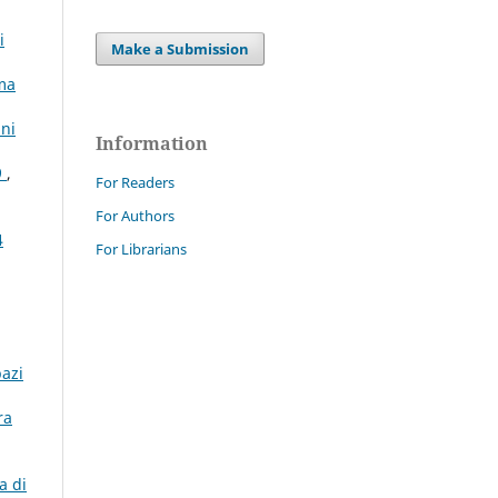
i
Make a Submission
ema
nni
Information
9
,
For Readers
For Authors
4
For Librarians
pazi
ra
a di