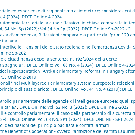
oriale ed esperienze di regionalismo asimmetrico: considerazioni d
o. 4 (2024): DPCE Online 4-2024
tonomia territoriale: alcune riflessioni in chiave comparata in t
l. 54 No. Sp (2022): Vol 54 No Sp (2022): DPCE Online Sp-2022 - I
zia d’emergenza. Riflessioni comparate a partire dai ‘primi’ 20 a
 italiana
à interlivello. Tensioni dello Stato regionale nell’emergenza Covid-1
Online Sp-2021
le e cittadinanza dopo la sentenza n. 192/2024 della Corte
nza spagnola?
,
DPCE Online: Vol. 68 No. 4 (2024): DPCE Online 4-202
ical Representation (Anti-)Parliamentary Reforms in Hungary after
DPCE Online 2-2019
ionali” nel Multilayered Parliamentary system europeo: le relazioni
principio di sussidiarietà
,
DPCE Online: Vol. 41 No. 4 (2019): DPCE
ntrollo parlamentare delle agenzie di intelligence europee: quali s
unitaria?
,
DPCE Online: Vol. 53 No. 3 (2022): DPCE Online 3-2022
iali e controllo parlamentare: il caso della partnership di sicurezza t
US»)
,
DPCE Online: Vol. 63 No. SP1 (2024): DPCE ONLINE - SP1 2024
declinazioni del principio pacifista e conflitti armati
the Benefit of Cooperation» ovvero l’ambizione del Partito Laburist