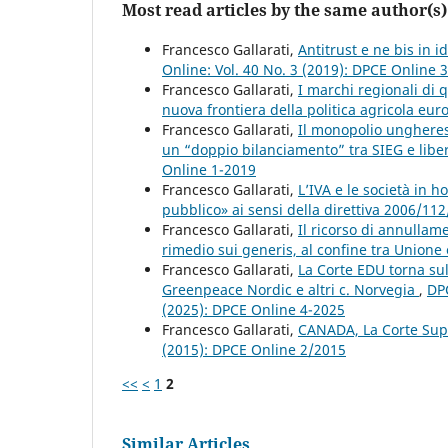
Most read articles by the same author(s)
Francesco Gallarati,
Antitrust e ne bis in 
Online: Vol. 40 No. 3 (2019): DPCE Online 
Francesco Gallarati,
I marchi regionali di 
nuova frontiera della politica agricola eu
Francesco Gallarati,
Il monopolio ungherese
un “doppio bilanciamento” tra SIEG e liber
Online 1-2019
Francesco Gallarati,
L’IVA e le società in h
pubblico» ai sensi della direttiva 2006/11
Francesco Gallarati,
Il ricorso di annullam
rimedio sui generis, al confine tra Unione
Francesco Gallarati,
La Corte EDU torna sul
Greenpeace Nordic e altri c. Norvegia
,
DPC
(2025): DPCE Online 4-2025
Francesco Gallarati,
CANADA, La Corte Supr
(2015): DPCE Online 2/2015
<<
<
1
2
Similar Articles