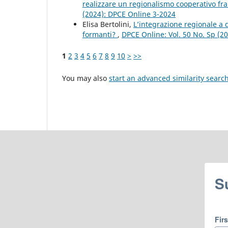
realizzare un regionalismo cooperativo fr
(2024): DPCE Online 3-2024
Elisa Bertolini,
L’integrazione regionale a d
formanti?
,
DPCE Online: Vol. 50 No. Sp (2
1
2
3
4
5
6
7
8
9
10
>
>>
You may also
start an advanced similarity searc