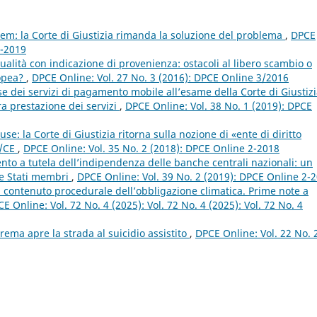
idem: la Corte di Giustizia rimanda la soluzione del problema
,
DPCE
3-2019
qualità con indicazione di provenienza: ostacoli al libero scambio o
ropea?
,
DPCE Online: Vol. 27 No. 3 (2016): DPCE Online 3/2016
 dei servizi di pagamento mobile all’esame della Corte di Giustizi
a prestazione dei servizi
,
DPCE Online: Vol. 38 No. 1 (2019): DPCE
ouse: la Corte di Giustizia ritorna sulla nozione di «ente di diritto
2/CE
,
DPCE Online: Vol. 35 No. 2 (2018): DPCE Online 2-2018
ento a tutela dell’indipendenza delle banche centrali nazionali: un
 e Stati membri
,
DPCE Online: Vol. 39 No. 2 (2019): DPCE Online 2-
 contenuto procedurale dell’obbligazione climatica. Prime note a
E Online: Vol. 72 No. 4 (2025): Vol. 72 No. 4 (2025): Vol. 72 No. 4
ema apre la strada al suicidio assistito
,
DPCE Online: Vol. 22 No. 