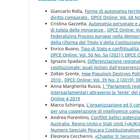
Giancarlo Rolla,
Forme di autonomia territ
diritto comparato
,
DPCE Online: Vol. 68 N
Cristina Gazzetta,
Autonomia personale e au
di tutela delle minoranze
,
DPCE Online: Vo
Federalizing Process europei nella democra
della riforma del Titolo V della Costituzione
Enrico Buono,
Tipo di Stato e conflittualit
DPCE Online: Vol. 50 No. Sp (2021): DPCE 
Ignazio Spadaro,
Differenziazione regiona
costituzionale: quali lezioni dall’esperie
Zoltán Szente,
How Populism Destroys Polit
2010
,
DPCE Online: Vol. 39 No. 2 (2019): 
Anna Margherita Russo,
I “Parlamenti reg
interparlamentari attraverso la ‘lente’ del 
Online 4-2019
Marco Schirripa,
L’organizzazione ed il co
per una cooperazione di intelligence com
Andrea Fiorentino,
Conflitti bellici potenz
Australia, Regno Unito e Stati Uniti («AUK
Numero Speciale Pescara Costituzionalismo, 
Eleonora Ceccherini,
«Chapter 9: Securing 