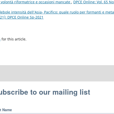
a volontà riformatrice e occasioni mancate
,
DPCE Online: Vol. 65 No
ebole intensità dell’Asia- Pacifico: quale ruolo per formanti e meta
021): DPCE Online Sp-2021
h
for this article.