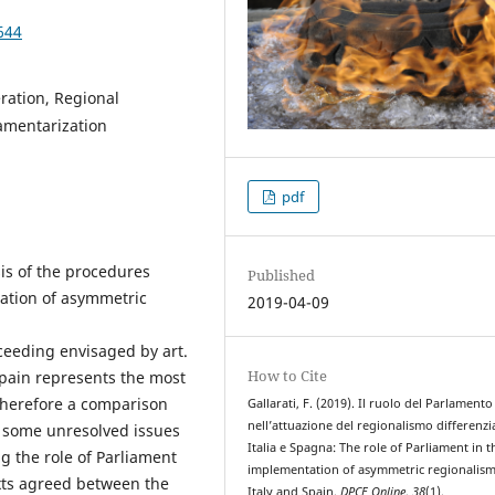
644
ration, Regional
amentarization
pdf
sis of the procedures
Published
tation of asymmetric
2019-04-09
oceeding envisaged by art.
How to Cite
 Spain represents the most
herefore a comparison
Gallarati, F. (2019). Il ruolo del Parlamento
nell’attuazione del regionalismo differenzi
 some unresolved issues
Italia e Spagna: The role of Parliament in t
ng the role of Parliament
implementation of asymmetric regionalism
exts agreed between the
Italy and Spain.
DPCE Online
,
38
(1).