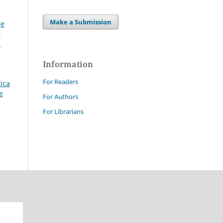
Make a Submission
le
:
a
Information
For Readers
tica
e
For Authors
For Librarians