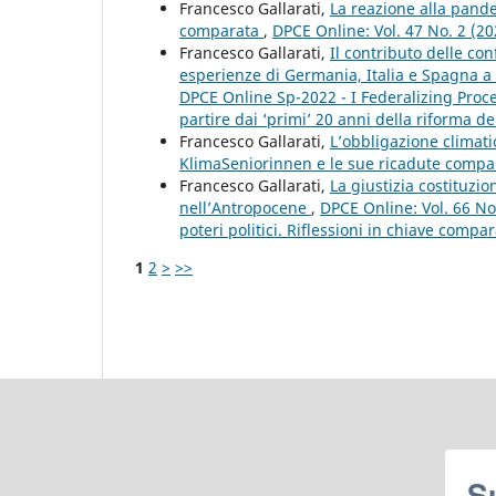
Francesco Gallarati,
La reazione alla pand
comparata
,
DPCE Online: Vol. 47 No. 2 (2
Francesco Gallarati,
Il contributo delle con
esperienze di Germania, Italia e Spagna a
DPCE Online Sp-2022 - I Federalizing Proc
partire dai ‘primi’ 20 anni della riforma del
Francesco Gallarati,
L’obbligazione climati
KlimaSeniorinnen e le sue ricadute comp
Francesco Gallarati,
La giustizia costituzio
nell’Antropocene
,
DPCE Online: Vol. 66 No
poteri politici. Riflessioni in chiave compar
1
2
>
>>