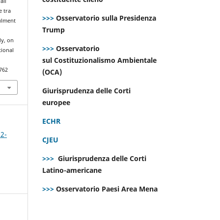
ali
e tra
>>>
Osservatorio sulla Presidenza
ulment
Trump
dy, on
>>>
Osservatorio
tional
sul Costituzionalismo Ambientale
762
(OCA)
Giurisprudenza delle Corti
europee
ECHR
 2-
CJEU
>>>
Giurisprudenza delle Corti
Latino-americane
>>>
Osservatorio Paesi Area Mena