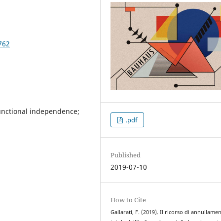
762
unctional independence;
.pdf
Published
2019-07-10
How to Cite
Gallarati, F. (2019). Il ricorso di annullame