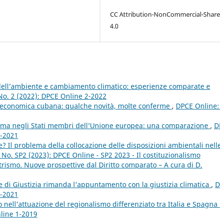
CC Attribution-NonCommercial-Share
4.0
 dell’ambiente e cambiamento climatico: esperienze comparate e
No. 2 (2022): DPCE Online 2-2022
 economica cubana: qualche novità, molte conferme
,
DPCE Online: 
lima negli Stati membri dell’Unione europea: una comparazione
,
D
4-2021
? Il problema della collocazione delle disposizioni ambientali nell
 No. SP2 (2023): DPCE Online - SP2 2023 - Il costituzionalismo
rismo. Nuove prospettive dal Diritto comparato – A cura di D.
e di Giustizia rimanda l’appuntamento con la giustizia climatica
,
D
2-2021
o nell’attuazione del regionalismo differenziato tra Italia e Spagna
nline 1-2019