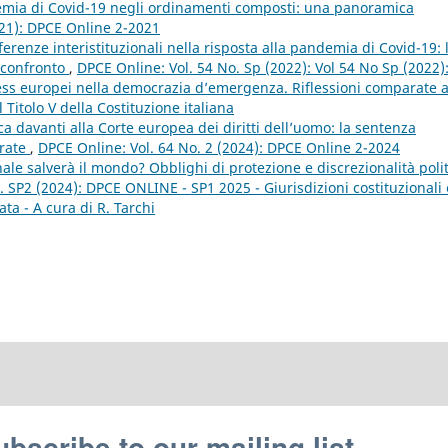
emia di Covid-19 negli ordinamenti composti: una panoramica
021): DPCE Online 2-2021
ferenze interistituzionali nella risposta alla pandemia di Covid-19: 
 confronto
,
DPCE Online: Vol. 54 No. Sp (2022): Vol 54 No Sp (2022)
ess europei nella democrazia d’emergenza. Riflessioni comparate 
 Titolo V della Costituzione italiana
ca davanti alla Corte europea dei diritti dell’uomo: la sentenza
arate
,
DPCE Online: Vol. 64 No. 2 (2024): DPCE Online 2-2024
nale salverà il mondo? Obblighi di protezione e discrezionalità poli
. SP2 (2024): DPCE ONLINE - SP1 2025 - Giurisdizioni costituzionali 
ata - A cura di R. Tarchi