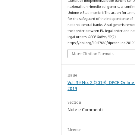
tutela dell’indipendenza delle banche centr
nazionali: un rimedio sui generis, al confin
Unione e Stati membri: The action for ann
for the safeguard of the independence of
national central banks. A sui generis reme
the border between EU legal order and na
legal orders.
DPCE Online
,
39
(2).
https://doi.org/10.57660/dpceonline.2019.
More Citation Formats
Issue
Vol. 39 No. 2 (2019): DPCE Online
2019
Section
Note e Commenti
License