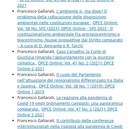
2021
Francesco Gallarati,
L’ambiente sì, ma dove? Il
problema della collocazione delle disposizioni
ambientali nelle costituzioni europee
,
DPCE Online:
Vol. 58 No. SP2 (2023): DPCE Online - SP2 2023 - Il
costituzionalismo ambientale fra antropocentrismo e
biocentrismo. Nuove prospettive dal Diritto comparato
– A cura di D. Amirante e R. Tarchi
Francesco Gallarati,
Caso Carvalho: la Corte di
Giustizia rimanda l’appuntamento con la giustizia
climatica
,
DPCE Online: Vol. 47 No. 2 (2021): DPCE
Online 2-2021
Francesco Gallarati,
Il ruolo del Parlamento
nell’attuazione del regionalismo differenziato tra Italia
e Spagna
,
DPCE Online: Vol. 38 No. 1 (2019): DPCE
Online 1-2019
Francesco Gallarati,
La reazione alla pandemia di
Covid-19 negli ordinamenti composti: una panoramica
comparata
,
DPCE Online: Vol. 47 No. 2 (2021): DPCE
Online 2-2021
Francesco Gallarati,
Il contributo delle conferenze
interistituzionali nella risposta alla pandemia di Covid-