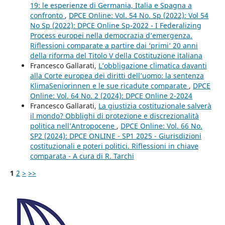
19: le esperienze di Germania, Italia e Spagna a
confronto
,
DPCE Online: Vol. 54 No. Sp (2022): Vol 54
No Sp (2022): DPCE Online Sp-2022 - I Federalizing
Process europei nella democrazia d’emergenza.
Riflessioni comparate a partire dai ‘primi’ 20 anni
della riforma del Titolo V della Costituzione italiana
Francesco Gallarati,
L’obbligazione climatica davanti
alla Corte europea dei diritti dell’uomo: la sentenza
KlimaSeniorinnen e le sue ricadute comparate
,
DPCE
Online: Vol. 64 No. 2 (2024): DPCE Online 2-2024
Francesco Gallarati,
La giustizia costituzionale salverà
il mondo? Obblighi di protezione e discrezionalità
politica nell’Antropocene
,
DPCE Online: Vol. 66 No.
SP2 (2024): DPCE ONLINE - SP1 2025 - Giurisdizioni
costituzionali e poteri politici. Riflessioni in chiave
comparata - A cura di R. Tarchi
1
2
>
>>