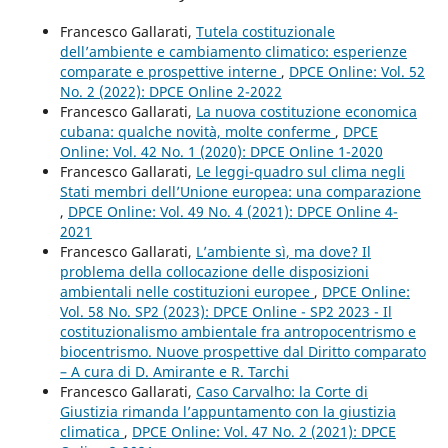
Francesco Gallarati,
Tutela costituzionale
dell’ambiente e cambiamento climatico: esperienze
comparate e prospettive interne
,
DPCE Online: Vol. 52
No. 2 (2022): DPCE Online 2-2022
Francesco Gallarati,
La nuova costituzione economica
cubana: qualche novità, molte conferme
,
DPCE
Online: Vol. 42 No. 1 (2020): DPCE Online 1-2020
Francesco Gallarati,
Le leggi-quadro sul clima negli
Stati membri dell’Unione europea: una comparazione
,
DPCE Online: Vol. 49 No. 4 (2021): DPCE Online 4-
2021
Francesco Gallarati,
L’ambiente sì, ma dove? Il
problema della collocazione delle disposizioni
ambientali nelle costituzioni europee
,
DPCE Online:
Vol. 58 No. SP2 (2023): DPCE Online - SP2 2023 - Il
costituzionalismo ambientale fra antropocentrismo e
biocentrismo. Nuove prospettive dal Diritto comparato
– A cura di D. Amirante e R. Tarchi
Francesco Gallarati,
Caso Carvalho: la Corte di
Giustizia rimanda l’appuntamento con la giustizia
climatica
,
DPCE Online: Vol. 47 No. 2 (2021): DPCE