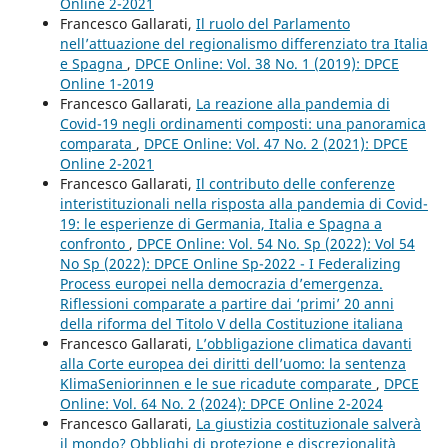
Online 2-2021
Francesco Gallarati,
Il ruolo del Parlamento
nell’attuazione del regionalismo differenziato tra Italia
e Spagna
,
DPCE Online: Vol. 38 No. 1 (2019): DPCE
Online 1-2019
Francesco Gallarati,
La reazione alla pandemia di
Covid-19 negli ordinamenti composti: una panoramica
comparata
,
DPCE Online: Vol. 47 No. 2 (2021): DPCE
Online 2-2021
Francesco Gallarati,
Il contributo delle conferenze
interistituzionali nella risposta alla pandemia di Covid-
19: le esperienze di Germania, Italia e Spagna a
confronto
,
DPCE Online: Vol. 54 No. Sp (2022): Vol 54
No Sp (2022): DPCE Online Sp-2022 - I Federalizing
Process europei nella democrazia d’emergenza.
Riflessioni comparate a partire dai ‘primi’ 20 anni
della riforma del Titolo V della Costituzione italiana
Francesco Gallarati,
L’obbligazione climatica davanti
alla Corte europea dei diritti dell’uomo: la sentenza
KlimaSeniorinnen e le sue ricadute comparate
,
DPCE
Online: Vol. 64 No. 2 (2024): DPCE Online 2-2024
Francesco Gallarati,
La giustizia costituzionale salverà
il mondo? Obblighi di protezione e discrezionalità