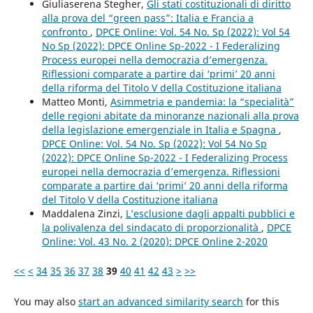
Giuliaserena Stegher,
Gli stati costituzionali di diritto
alla prova del “green pass”: Italia e Francia a
confronto
,
DPCE Online: Vol. 54 No. Sp (2022): Vol 54
No Sp (2022): DPCE Online Sp-2022 - I Federalizing
Process europei nella democrazia d’emergenza.
Riflessioni comparate a partire dai ‘primi’ 20 anni
della riforma del Titolo V della Costituzione italiana
Matteo Monti,
Asimmetria e pandemia: la “specialità”
delle regioni abitate da minoranze nazionali alla prova
della legislazione emergenziale in Italia e Spagna
,
DPCE Online: Vol. 54 No. Sp (2022): Vol 54 No Sp
(2022): DPCE Online Sp-2022 - I Federalizing Process
europei nella democrazia d’emergenza. Riflessioni
comparate a partire dai ‘primi’ 20 anni della riforma
del Titolo V della Costituzione italiana
Maddalena Zinzi,
L’esclusione dagli appalti pubblici e
la polivalenza del sindacato di proporzionalità
,
DPCE
Online: Vol. 43 No. 2 (2020): DPCE Online 2-2020
<<
<
34
35
36
37
38
39
40
41
42
43
>
>>
You may also
start an advanced similarity search
for this