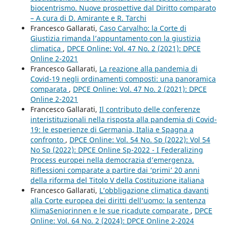
biocentrismo. Nuove prospettive dal Diritto comparato
– A cura di D. Amirante e R. Tarchi
Francesco Gallarati,
Caso Carvalho: la Corte di
Giustizia rimanda l’appuntamento con la giustizia
climatica
,
DPCE Online: Vol. 47 No. 2 (2021): DPCE
Online 2-2021
Francesco Gallarati,
La reazione alla pandemia di
Covid-19 negli ordinamenti composti: una panoramica
comparata
,
DPCE Online: Vol. 47 No. 2 (2021): DPCE
Online 2-2021
Francesco Gallarati,
Il contributo delle conferenze
interistituzionali nella risposta alla pandemia di Covid-
19: le esperienze di Germania, Italia e Spagna a
confronto
,
DPCE Online: Vol. 54 No. Sp (2022): Vol 54
No Sp (2022): DPCE Online Sp-2022 - I Federalizing
Process europei nella democrazia d’emergenza.
Riflessioni comparate a partire dai ‘primi’ 20 anni
della riforma del Titolo V della Costituzione italiana
Francesco Gallarati,
L’obbligazione climatica davanti
alla Corte europea dei diritti dell’uomo: la sentenza
KlimaSeniorinnen e le sue ricadute comparate
,
DPCE
Online: Vol. 64 No. 2 (2024): DPCE Online 2-2024