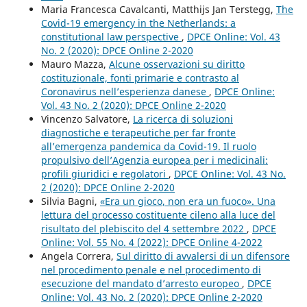
Maria Francesca Cavalcanti, Matthijs Jan Terstegg,
The
Covid-19 emergency in the Netherlands: a
constitutional law perspective
,
DPCE Online: Vol. 43
No. 2 (2020): DPCE Online 2-2020
Mauro Mazza,
Alcune osservazioni su diritto
costituzionale, fonti primarie e contrasto al
Coronavirus nell’esperienza danese
,
DPCE Online:
Vol. 43 No. 2 (2020): DPCE Online 2-2020
Vincenzo Salvatore,
La ricerca di soluzioni
diagnostiche e terapeutiche per far fronte
all’emergenza pandemica da Covid-19. Il ruolo
propulsivo dell’Agenzia europea per i medicinali:
profili giuridici e regolatori
,
DPCE Online: Vol. 43 No.
2 (2020): DPCE Online 2-2020
Silvia Bagni,
«Era un gioco, non era un fuoco». Una
lettura del processo costituente cileno alla luce del
risultato del plebiscito del 4 settembre 2022
,
DPCE
Online: Vol. 55 No. 4 (2022): DPCE Online 4-2022
Angela Correra,
Sul diritto di avvalersi di un difensore
nel procedimento penale e nel procedimento di
esecuzione del mandato d’arresto europeo
,
DPCE
Online: Vol. 43 No. 2 (2020): DPCE Online 2-2020