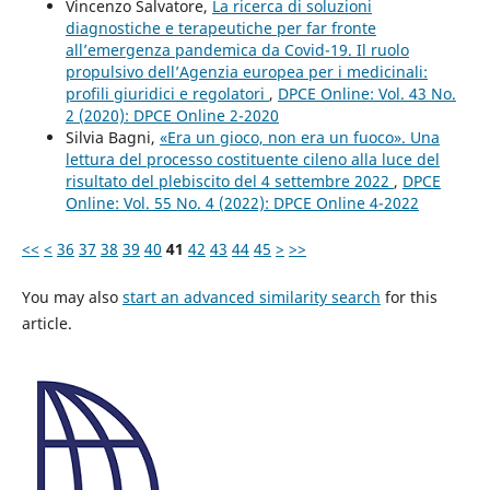
Vincenzo Salvatore,
La ricerca di soluzioni
diagnostiche e terapeutiche per far fronte
all’emergenza pandemica da Covid-19. Il ruolo
propulsivo dell’Agenzia europea per i medicinali:
profili giuridici e regolatori
,
DPCE Online: Vol. 43 No.
2 (2020): DPCE Online 2-2020
Silvia Bagni,
«Era un gioco, non era un fuoco». Una
lettura del processo costituente cileno alla luce del
risultato del plebiscito del 4 settembre 2022
,
DPCE
Online: Vol. 55 No. 4 (2022): DPCE Online 4-2022
<<
<
36
37
38
39
40
41
42
43
44
45
>
>>
You may also
start an advanced similarity search
for this
article.