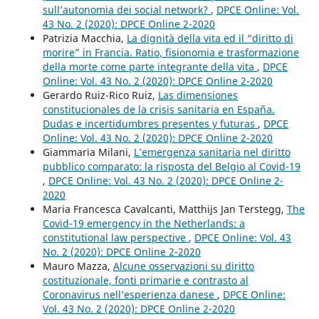
sull’autonomia dei social network?
,
DPCE Online: Vol.
43 No. 2 (2020): DPCE Online 2-2020
Patrizia Macchia,
La dignità della vita ed il “diritto di
morire” in Francia. Ratio, fisionomia e trasformazione
della morte come parte integrante della vita
,
DPCE
Online: Vol. 43 No. 2 (2020): DPCE Online 2-2020
Gerardo Ruiz-Rico Ruiz,
Las dimensiones
constitucionales de la crisis sanitaria en España.
Dudas e incertidumbres presentes y futuras
,
DPCE
Online: Vol. 43 No. 2 (2020): DPCE Online 2-2020
Giammaria Milani,
L’emergenza sanitaria nel diritto
pubblico comparato: la risposta del Belgio al Covid-19
,
DPCE Online: Vol. 43 No. 2 (2020): DPCE Online 2-
2020
Maria Francesca Cavalcanti, Matthijs Jan Terstegg,
The
Covid-19 emergency in the Netherlands: a
constitutional law perspective
,
DPCE Online: Vol. 43
No. 2 (2020): DPCE Online 2-2020
Mauro Mazza,
Alcune osservazioni su diritto
costituzionale, fonti primarie e contrasto al
Coronavirus nell’esperienza danese
,
DPCE Online:
Vol. 43 No. 2 (2020): DPCE Online 2-2020