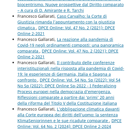
biocentrismo. Nuove prospettive dal Diritto comparato
– A cura di D. Amirante e R. Tarchi
Francesco Gallarati,
Caso Carvalho: la Corte di
Giustizia rimanda l’appuntamento con la giustizia
climatica
,
DPCE Online: Vol. 47 No. 2 (2021): DPCE
Online 2-2021
Francesco Gallarati,
La reazione alla pandemia di
Covid-19 negli ordinamenti composti: una panoramica
comparata
,
DPCE Online: Vol. 47 No. 2 (2021): DPCE
Online 2-2021
Francesco Gallarati,
Il contributo delle conferenze
interistituzionali nella risposta alla pandemia di Covid-
19: le esperienze di Germania, Italia e Spagna a
confronto
,
DPCE Online: Vol. 54 No. Sp (2022): Vol 54
No Sp (2022): DPCE Online Sp-2022 - I Federalizing
Process europei nella democrazia d’emergenza.
Riflessioni comparate a partire dai ‘primi’ 20 anni
della riforma del Titolo V della Costituzione italiana
Francesco Gallarati,
L’obbligazione climatica davanti
alla Corte europea dei diritti dell’uomo: la sentenza
KlimaSeniorinnen e le sue ricadute comparate
,
DPCE
Online: Vol. 64 No. 2 (2024): DPCE Online 2-2024