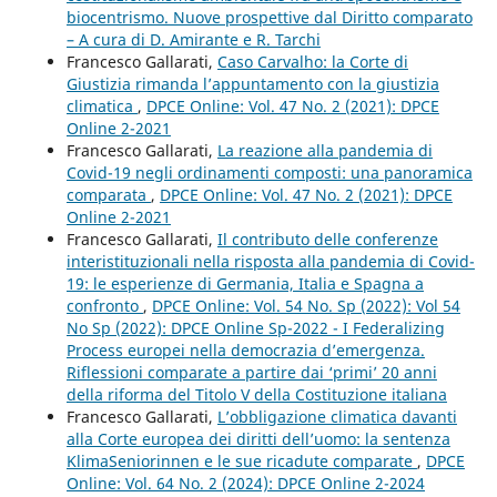
biocentrismo. Nuove prospettive dal Diritto comparato
– A cura di D. Amirante e R. Tarchi
Francesco Gallarati,
Caso Carvalho: la Corte di
Giustizia rimanda l’appuntamento con la giustizia
climatica
,
DPCE Online: Vol. 47 No. 2 (2021): DPCE
Online 2-2021
Francesco Gallarati,
La reazione alla pandemia di
Covid-19 negli ordinamenti composti: una panoramica
comparata
,
DPCE Online: Vol. 47 No. 2 (2021): DPCE
Online 2-2021
Francesco Gallarati,
Il contributo delle conferenze
interistituzionali nella risposta alla pandemia di Covid-
19: le esperienze di Germania, Italia e Spagna a
confronto
,
DPCE Online: Vol. 54 No. Sp (2022): Vol 54
No Sp (2022): DPCE Online Sp-2022 - I Federalizing
Process europei nella democrazia d’emergenza.
Riflessioni comparate a partire dai ‘primi’ 20 anni
della riforma del Titolo V della Costituzione italiana
Francesco Gallarati,
L’obbligazione climatica davanti
alla Corte europea dei diritti dell’uomo: la sentenza
KlimaSeniorinnen e le sue ricadute comparate
,
DPCE
Online: Vol. 64 No. 2 (2024): DPCE Online 2-2024