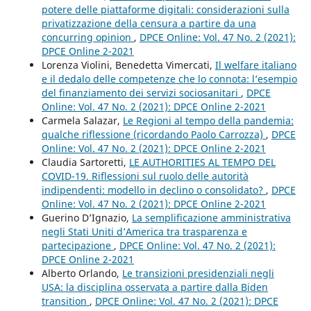
potere delle piattaforme digitali: considerazioni sulla
privatizzazione della censura a partire da una
concurring opinion
,
DPCE Online: Vol. 47 No. 2 (2021):
DPCE Online 2-2021
Lorenza Violini, Benedetta Vimercati,
Il welfare italiano
e il dedalo delle competenze che lo connota: l’esempio
del finanziamento dei servizi sociosanitari
,
DPCE
Online: Vol. 47 No. 2 (2021): DPCE Online 2-2021
Carmela Salazar,
Le Regioni al tempo della pandemia:
qualche riflessione (ricordando Paolo Carrozza)
,
DPCE
Online: Vol. 47 No. 2 (2021): DPCE Online 2-2021
Claudia Sartoretti,
LE AUTHORITIES AL TEMPO DEL
COVID-19. Riflessioni sul ruolo delle autorità
indipendenti: modello in declino o consolidato?
,
DPCE
Online: Vol. 47 No. 2 (2021): DPCE Online 2-2021
Guerino D’Ignazio,
La semplificazione amministrativa
negli Stati Uniti d’America tra trasparenza e
partecipazione
,
DPCE Online: Vol. 47 No. 2 (2021):
DPCE Online 2-2021
Alberto Orlando,
Le transizioni presidenziali negli
USA: la disciplina osservata a partire dalla Biden
transition
,
DPCE Online: Vol. 47 No. 2 (2021): DPCE