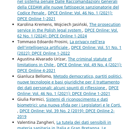
nel sistema penale Dalle Raccomandazioni Generali
della CEDAW alle nuove fattispecie sanzionatorie del
Codice Penale
,
DPCE Online: Vol. 46 No. 1 (2021):
DPCE Online 1-2021
Karolina Kremens, Wojciech Jasiński,
The prosecution
service in the Polish legal system
,
DPCE Online: Vol.
62 No. 1 (2024): DPCE Online 1-2024
Tommaso Edoardo Frosini,
La privacy nell’era
dell’intelligenza artificiale
,
DPCE Online: Vol. 51 No. 1
(2022): DPCE Online 1-2022
Agustina Alvarado Urízar,
The criminal statute of
limitations in Chile
,
DPCE Online: Vol. 49 No. 4 (2021):
DPCE Online 4-2021
Gianluca Bellomo,
Metodo democratico, partiti politici,
nuove tecnologie e basi giuridiche per il trattamento
dei dati personali: alcuni spunti di riflessione
,
DPCE
Online: Vol. 46 No. 1 (2021): DPCE Online 1-2021
Giulia Formici,
Sistemi di riconoscimento e dati
biometrici: una nuova sfida per i Legislatori e le Corti.
,
DPCE Online: Vol. 39 No. 2 (2019): DPCE Online 2-
2019
Valentina Zangheri,
La tutela dei dati sensibili in
materia sanitaria in Italia e Gran Bretagna. Le