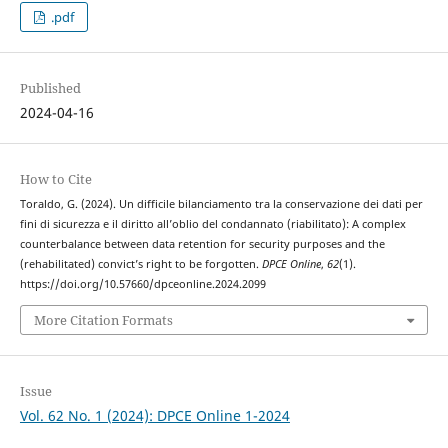
.pdf
Published
2024-04-16
How to Cite
Toraldo, G. (2024). Un difficile bilanciamento tra la conservazione dei dati per
fini di sicurezza e il diritto all’oblio del condannato (riabilitato): A complex
counterbalance between data retention for security purposes and the
(rehabilitated) convict’s right to be forgotten.
DPCE Online
,
62
(1).
https://doi.org/10.57660/dpceonline.2024.2099
More Citation Formats
Issue
Vol. 62 No. 1 (2024): DPCE Online 1-2024