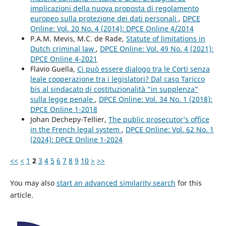
implicazioni della nuova proposta di regolamento
europeo sulla protezione dei dati personali
,
DPCE
Online: Vol. 20 No. 4 (2014): DPCE Online 4/2014
P.A.M. Mevis, M.C. de Rade,
Statute of limitations in
Dutch criminal law
,
DPCE Online: Vol. 49 No. 4 (2021):
DPCE Online 4-2021
Flavio Guella,
Ci può essere dialogo tra le Corti senza
leale cooperazione tra i legislatori? Dal caso Taricco
bis al sindacato di costituzionalità “in supplenza”
sulla legge penale
,
DPCE Online: Vol. 34 No. 1 (2018):
DPCE Online 1-2018
Johan Dechepy-Tellier,
The public prosecutor’s office
in the French legal system
,
DPCE Online: Vol. 62 No. 1
(2024): DPCE Online 1-2024
<<
<
1
2
3
4
5
6
7
8
9
10
>
>>
You may also
start an advanced similarity search
for this
article.