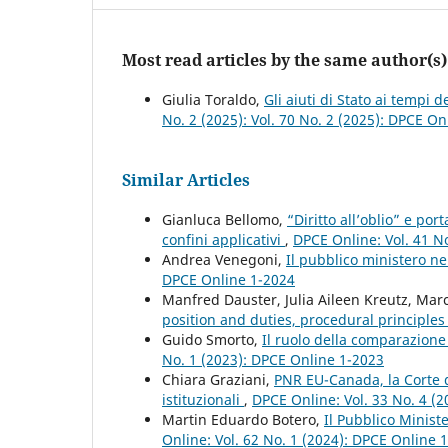
Most read articles by the same author(s)
Giulia Toraldo,
Gli aiuti di Stato ai tempi de
No. 2 (2025): Vol. 70 No. 2 (2025): DPCE On
Similar Articles
Gianluca Bellomo,
“Diritto all’oblio” e port
confini applicativi
,
DPCE Online: Vol. 41 N
Andrea Venegoni,
Il pubblico ministero ne
DPCE Online 1-2024
Manfred Dauster, Julia Aileen Kreutz, Ma
position and duties, procedural principle
Guido Smorto,
Il ruolo della comparazione 
No. 1 (2023): DPCE Online 1-2023
Chiara Graziani,
PNR EU-Canada, la Corte di
istituzionali
,
DPCE Online: Vol. 33 No. 4 (
Martin Eduardo Botero,
Il Pubblico Minist
Online: Vol. 62 No. 1 (2024): DPCE Online 