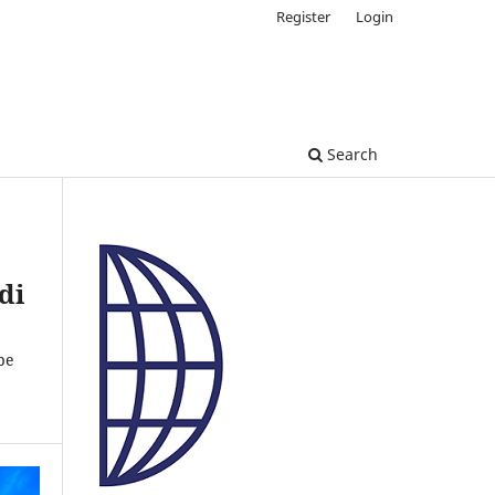
Register
Login
Search
di
be