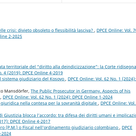
lle crisi: divieto obsoleto o flessibilità lasciva?
,
DPCE Online: Vol. 7
line 2-2025
ata territoriale del “diritto alla deindicizzazione”: la Corte ridisegna
o. 4 (2019): DPCE Online 4-2019
l sistema giudiziario del Kosovo
,
DPCE Online: Vol. 62 No. 1 (2024):
rco Mansdörfer,
The Public Prosecutor in Germany. Aspects of his
s
,
DPCE Online: Vol. 62 No. 1 (2024): DPCE Online 1-2024
giuridica nella contesa per la sovranità digitale
,
DPCE Online: Vol.
 Giustizia blocca l’accordo: tra difesa dei diritti umani e implicazi
2017): DPCE Online 4-2017
ero (P.M.) o Fiscal nell’ordinamento giudiziario colombiano
,
DPCE
1-2024