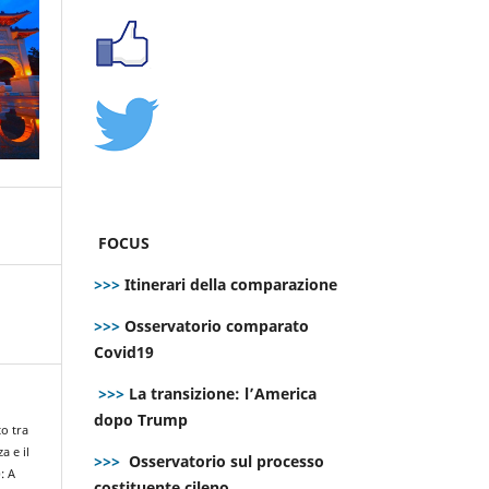
FOCUS
>>>
Itinerari della comparazione
>>>
Osservatorio comparato
Covid19
>>>
La transizione: l’America
dopo Trump
to tra
a e il
>>>
Osservatorio sul processo
: A
costituente cileno