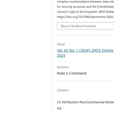
complex counterbalance between data ret
for security purposes and the (rehabilitate
convict’s right to be forgotten.
DPCE Online
https://doi.org/10.57660/dpceonline.2024
More Citation Formats
Issue
Vol. 62 No. 1 (2024): DPCE Online
2024
Section
Note e Commenti
License
CC Attribution-NonCommercial-Share
4.0