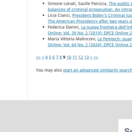
Simone Lonati, Saulle Panizza,
The public 
balances of criminal prosecution. An intr
Licia Cianci,
President Biden’s Criminal Jus
The American Presidency after two years o
Federica Danini,
La nuova frontiera dell’i
Online: Vol. 39 No. 2 (2019): DPCE Online 
Maria Vittoria Malinconi,
Le Femtech: quand
Online: Vol. 64 No. 2 (2024): DPCE Online 
<<
<
4
5
6
7
8
9
10
11
12
13
>
>>
You may also
start an advanced similarity searc