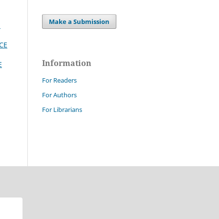
Make a Submission
:
CE
Information
E
For Readers
For Authors
For Librarians