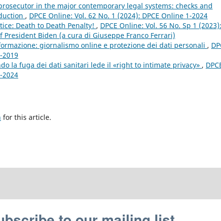
prosecutor in the major contemporary legal systems: checks and
oduction
,
DPCE Online: Vol. 62 No. 1 (2024): DPCE Online 1-2024
tice: Death to Death Penalty!
,
DPCE Online: Vol. 56 No. Sp 1 (2023)
f President Biden (a cura di Giuseppe Franco Ferrari)
nformazione: giornalismo online e protezione dei dati personali
,
DP
2-2019
o la fuga dei dati sanitari lede il «right to intimate privacy»
,
DPC
2-2024
h
for this article.