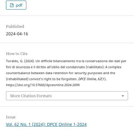
.pdf
Published
2024-04-16
How to Cite
Toraldo, G. (2024). Un difficile bilanciamento tra la conservazione dei dati per
fini di sicurezza e il diritto all’oblio del condannato (riabilitato): A complex
counterbalance between data retention for security purposes and the
(rehabilitated) convict’s right to be forgotten.
DPCE Online
,
62
(1).
https://doi.org/10.57660/dpceonline.2024.2099
More Citation Formats
Issue
Vol. 62 No. 1 (2024): DPCE Online 1-2024