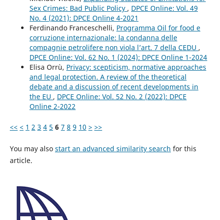
Sex Crimes: Bad Public Policy
,
DPCE Online: Vol. 49
No. 4 (2021): DPCE Online 4-2021
Ferdinando Franceschelli,
Programma Oil for food e
corruzione internazionale: la condanna delle
compagnie petrolifere non viola l’art. 7 della CEDU
,
DPCE Online: Vol. 62 No. 1 (2024): DPCE Online 1-2024
Elisa Orrù,
Privacy: scepticism, normative approaches
and legal protection. A review of the theoretical
debate and a discussion of recent developments in
the EU
,
DPCE Online: Vol. 52 No. 2 (2022): DPCE
Online 2-2022
<<
<
1
2
3
4
5
6
7
8
9
10
>
>>
You may also
start an advanced similarity search
for this
article.