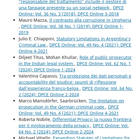
“responsabile del trattamento” include il gestore di
una fanpage presente su un social network
,
DPCE
Online: Vol. 36 No. 3 (2018): DPCE Online 3-2018
Mauro Mazza,
Il contrasto alla corruzione in Ungheria
,
DPCE Online: Vol. 38 No. 1 (2019): DPCE Online 1-
2019
Julio E. Chiappini,
Statutory Limitations in Argentina's
Criminal Law
,
DPCE Online: Vol. 49 No. 4 (2021): DPCE
Online 4-2021
Diljeet Titus, Mohan Khullar,
Role of public prosecutor
in the Indian legal system
,
DPCE Online: Vol. 62 No. 1
(2024): DPCE Online 1-2024
Valentina Capasso,
Tra protezione dei dati personali e
accountability del giudice: spunti di riflessione
dall’esperienza franco-belga
,
DPCE Online: Vol. 64 No.
2 (2024): DPCE Online 2-2024
Marco Mansdörfer, Saarbrücken,
The limitation on
prosecution in the German criminal code
,
DPCE
Online: Vol. 49 No. 4 (2021): DPCE Online 4-2021
Roberta Nobile,
Differential Privacy: la nuova frontiera
per il miglioramento della privacy
,
DPCE Online: Vol.
64 No. 2 (2024): DPCE Online 2-2024
Michael Vitiello,
Expanding Statutes of Limitations for