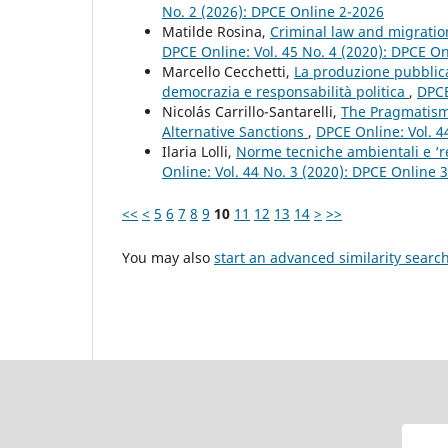
No. 2 (2026): DPCE Online 2-2026
Matilde Rosina,
Criminal law and migratio
DPCE Online: Vol. 45 No. 4 (2020): DPCE O
Marcello Cecchetti,
La produzione pubblica 
democrazia e responsabilità politica
,
DPCE
Nicolás Carrillo-Santarelli,
The Pragmatism 
Alternative Sanctions
,
DPCE Online: Vol. 4
Ilaria Lolli,
Norme tecniche ambientali e ‘re
Online: Vol. 44 No. 3 (2020): DPCE Online 
<<
<
5
6
7
8
9
10
11
12
13
14
>
>>
You may also
start an advanced similarity searc