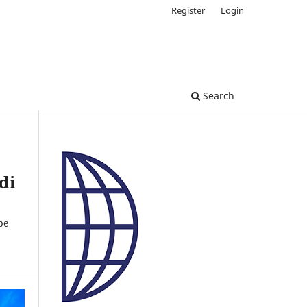
Register
Login
Search
di
be