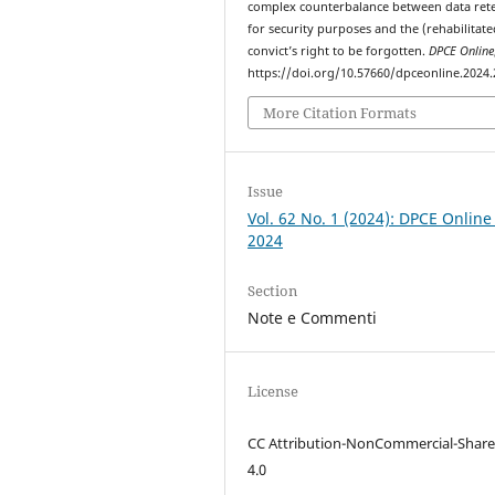
complex counterbalance between data ret
for security purposes and the (rehabilitate
convict’s right to be forgotten.
DPCE Online
https://doi.org/10.57660/dpceonline.2024
More Citation Formats
Issue
Vol. 62 No. 1 (2024): DPCE Online
2024
Section
Note e Commenti
License
CC Attribution-NonCommercial-Share
4.0