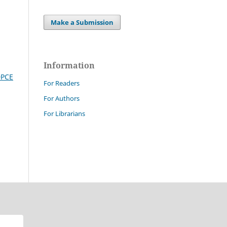
Make a Submission
Information
PCE
For Readers
For Authors
For Librarians