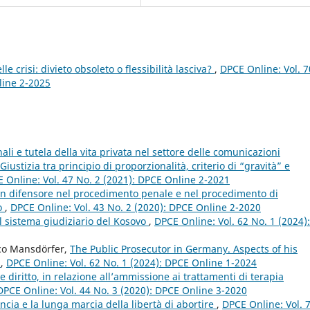
lle crisi: divieto obsoleto o flessibilità lasciva?
,
DPCE Online: Vol. 7
line 2-2025
li e tutela della vita privata nel settore delle comunicazioni
iustizia tra principio di proporzionalità, criterio di “gravità” e
 Online: Vol. 47 No. 2 (2021): DPCE Online 2-2021
i un difensore nel procedimento penale e nel procedimento di
o
,
DPCE Online: Vol. 43 No. 2 (2020): DPCE Online 2-2020
l sistema giudiziario del Kosovo
,
DPCE Online: Vol. 62 No. 1 (2024):
rco Mansdörfer,
The Public Prosecutor in Germany. Aspects of his
s
,
DPCE Online: Vol. 62 No. 1 (2024): DPCE Online 1-2024
e diritto, in relazione all’ammissione ai trattamenti di terapia
DPCE Online: Vol. 44 No. 3 (2020): DPCE Online 3-2020
rancia e la lunga marcia della libertà di abortire
,
DPCE Online: Vol. 