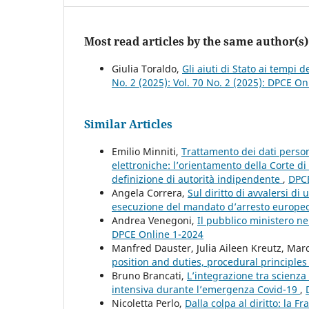
Most read articles by the same author(s)
Giulia Toraldo,
Gli aiuti di Stato ai tempi de
No. 2 (2025): Vol. 70 No. 2 (2025): DPCE On
Similar Articles
Emilio Minniti,
Trattamento dei dati persona
elettroniche: l’orientamento della Corte di G
definizione di autorità indipendente
,
DPCE
Angela Correra,
Sul diritto di avvalersi d
esecuzione del mandato d’arresto europe
Andrea Venegoni,
Il pubblico ministero ne
DPCE Online 1-2024
Manfred Dauster, Julia Aileen Kreutz, Ma
position and duties, procedural principle
Bruno Brancati,
L’integrazione tra scienza 
intensiva durante l’emergenza Covid-19
,
Nicoletta Perlo,
Dalla colpa al diritto: la F