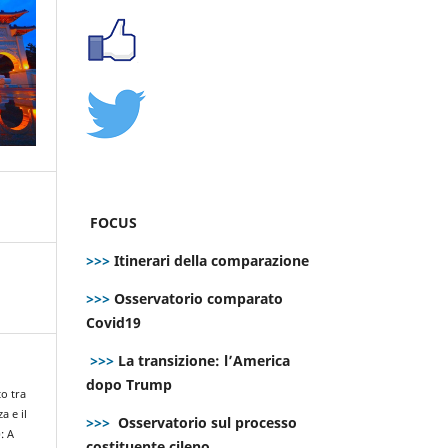
FOCUS
>>>
Itinerari della comparazione
>>>
Osservatorio comparato
Covid19
>>>
La transizione: l’America
dopo Trump
to tra
a e il
>>>
Osservatorio sul processo
: A
costituente cileno