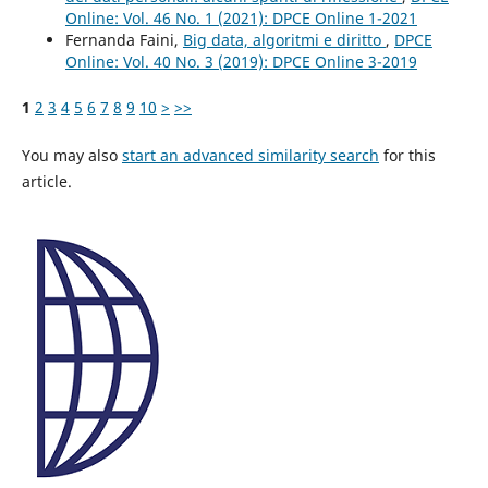
Online: Vol. 46 No. 1 (2021): DPCE Online 1-2021
Fernanda Faini,
Big data, algoritmi e diritto
,
DPCE
Online: Vol. 40 No. 3 (2019): DPCE Online 3-2019
1
2
3
4
5
6
7
8
9
10
>
>>
You may also
start an advanced similarity search
for this
article.