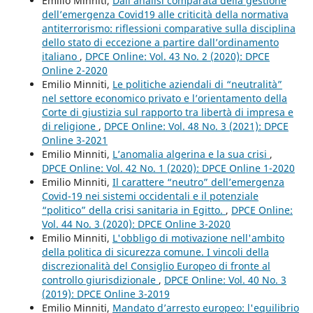
Emilio Minniti,
Dall’analisi comparata della gestione
dell’emergenza Covid19 alle criticità della normativa
antiterrorismo: riflessioni comparative sulla disciplina
dello stato di eccezione a partire dall’ordinamento
italiano
,
DPCE Online: Vol. 43 No. 2 (2020): DPCE
Online 2-2020
Emilio Minniti,
Le politiche aziendali di “neutralità”
nel settore economico privato e l’orientamento della
Corte di giustizia sul rapporto tra libertà di impresa e
di religione
,
DPCE Online: Vol. 48 No. 3 (2021): DPCE
Online 3-2021
Emilio Minniti,
L’anomalia algerina e la sua crisi
,
DPCE Online: Vol. 42 No. 1 (2020): DPCE Online 1-2020
Emilio Minniti,
Il carattere “neutro” dell’emergenza
Covid-19 nei sistemi occidentali e il potenziale
“politico” della crisi sanitaria in Egitto.
,
DPCE Online:
Vol. 44 No. 3 (2020): DPCE Online 3-2020
Emilio Minniti,
L'obbligo di motivazione nell'ambito
della politica di sicurezza comune. I vincoli della
discrezionalità del Consiglio Europeo di fronte al
controllo giurisdizionale
,
DPCE Online: Vol. 40 No. 3
(2019): DPCE Online 3-2019
Emilio Minniti,
Mandato d’arresto europeo: l'equilibrio