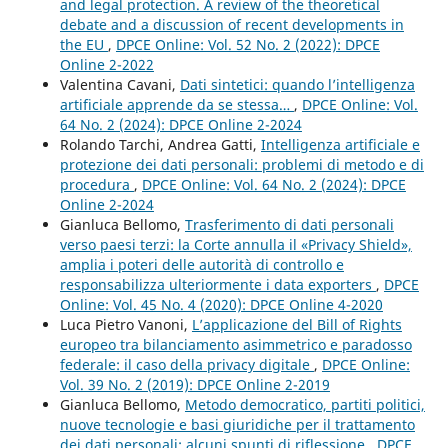
and legal protection. A review of the theoretical
debate and a discussion of recent developments in
the EU
,
DPCE Online: Vol. 52 No. 2 (2022): DPCE
Online 2-2022
Valentina Cavani,
Dati sintetici: quando l’intelligenza
artificiale apprende da se stessa…
,
DPCE Online: Vol.
64 No. 2 (2024): DPCE Online 2-2024
Rolando Tarchi, Andrea Gatti,
Intelligenza artificiale e
protezione dei dati personali: problemi di metodo e di
procedura
,
DPCE Online: Vol. 64 No. 2 (2024): DPCE
Online 2-2024
Gianluca Bellomo,
Trasferimento di dati personali
verso paesi terzi: la Corte annulla il «Privacy Shield»,
amplia i poteri delle autorità di controllo e
responsabilizza ulteriormente i data exporters
,
DPCE
Online: Vol. 45 No. 4 (2020): DPCE Online 4-2020
Luca Pietro Vanoni,
L’applicazione del Bill of Rights
europeo tra bilanciamento asimmetrico e paradosso
federale: il caso della privacy digitale
,
DPCE Online:
Vol. 39 No. 2 (2019): DPCE Online 2-2019
Gianluca Bellomo,
Metodo democratico, partiti politici,
nuove tecnologie e basi giuridiche per il trattamento
dei dati personali: alcuni spunti di riflessione
,
DPCE