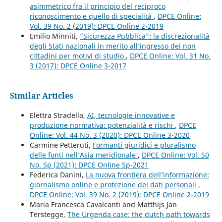
asimmetrico fra il principio del reciproco
riconoscimento e quello di specialità
,
DPCE Online:
Vol. 39 No. 2 (2019): DPCE Online 2-2019
Emilio Minniti,
“Sicurezza Pubblica”: la discrezionalità
degli Stati nazionali in merito all’ingresso dei non
cittadini per motivi di studio
,
DPCE Online: Vol. 31 No.
3 (2017): DPCE Online 3-2017
Similar Articles
Elettra Stradella,
AI, tecnologie innovative e
produzione normativa: potenzialità e rischi
,
DPCE
Online: Vol. 44 No. 3 (2020): DPCE Online 3-2020
Carmine Petteruti,
Formanti giuridici e pluralismo
delle fonti nell’Asia meridionale
,
DPCE Online: Vol. 50
No. Sp (2021): DPCE Online Sp-2021
Federica Danini,
La nuova frontiera dell’informazione:
giornalismo online e protezione dei dati personali
,
DPCE Online: Vol. 39 No. 2 (2019): DPCE Online 2-2019
Maria Francesca Cavalcanti and Matthijs Jan
Terstegge,
The Urgenda case: the dutch path towards