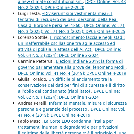
a new climate constitutionalism
,
DPCE Online: Vol. 43
No. 2 (2020): DPCE Online 2-2020
Luigi Testa,
«Diviserunt sibi vestimenta mea». I
tentativi di recupero dei beni personali della Real
Casa di Borbone persi nel 1860
,
DPCE Online: Vol. 71
No. 3 (2025): Vol. 71 No. 3 (2025): DPCE Online 3-2025
Lorenzo Sottile,
Il riconoscimento facciale negli stadi:
un’inafferrabile oscillazione tra agile accesso ed
attività di polizia in attesa dell’AI Act
,
DPCE Online:
Vol. 64 No. 2 (2024): DPCE Online 2-2024
Carmine Petteruti,
Elezioni indiane 2019: la forma di
governo parlamentare alla prova del fenomeno Modi
,
DPCE Online: Vol. 41 No. 4 (2019): DPCE Online 4-2019
Giulia Toraldo,
Un difficile bilanciamento tra la
conservazione dei dati per fini di sicurezza e il diritto
all’oblio del condannato (riabilitato)
,
DPCE Online:
Vol. 62 No. 1 (2024): DPCE Online 1-2024
Andrea Perelli,
Infermità mentale, misure di sicurezza
personale e garanzie del processo
,
DPCE Online: Vol.
41 No. 4 (2019): DPCE Online 4-2019
Fabio Masci,
La Corte EDU condanna l’Italia per
trattamenti inumani e degradanti e per privazioni
illegittime della libertà personale: è il principio di una