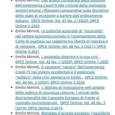
Emilio Minniti,
Dall’analisi comparata della gestione
dell’emergenza Covid19 alle criticità della normativa
antiterrorismo: riflessioni comparative sulla disciplina
dello stato di eccezione a partire dall’ordinamento
italiano
,
DPCE Online: Vol. 43 No. 2 (2020): DPCE
Online 2-2020
Emilio Minniti,
Le politiche aziendali di “neutralità”
nel settore economico privato e l’orientamento della
Corte di giustizia sul rapporto tra libertà di impresa e
di religione
,
DPCE Online: Vol. 48 No. 3 (2021): DPCE
Online 3-2021
Emilio Minniti,
L’anomalia algerina e la sua crisi
,
DPCE Online: Vol. 42 No. 1 (2020): DPCE Online 1-2020
Emilio Minniti,
Il carattere “neutro” dell’emergenza
Covid-19 nei sistemi occidentali e il potenziale
“politico” della crisi sanitaria in Egitto.
,
DPCE Online:
Vol. 44 No. 3 (2020): DPCE Online 3-2020
Emilio Minniti,
L'obbligo di motivazione nell'ambito
della politica di sicurezza comune. I vincoli della
discrezionalità del Consiglio Europeo di fronte al
controllo giurisdizionale
,
DPCE Online: Vol. 40 No. 3
(2019): DPCE Online 3-2019
Emilio Minniti,
Mandato d’arresto europeo: l'equilibrio