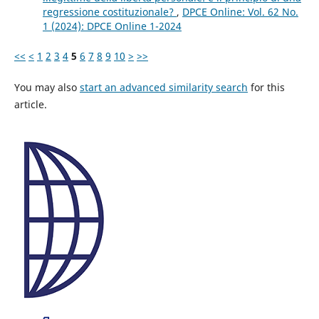
regressione costituzionale?
,
DPCE Online: Vol. 62 No.
1 (2024): DPCE Online 1-2024
<<
<
1
2
3
4
5
6
7
8
9
10
>
>>
You may also
start an advanced similarity search
for this
article.