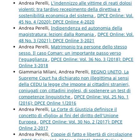
Andrea Perelli,
L’indennizzo alle vittime di reati dolosi
violenti: tra tardivo recepimento della direttiva e
sostenibilità economica del sistema
,
DPCE Online: Vol.
45 No. 4 (2020): DPCE Online 4-2020
Andrea Perelli,
Indipendenza ed autonomia della
magistratura: lezioni dalla Romania
,
DPCE Online: Vol.
48 No. 3 (2021): DPCE Online 3-2021
Andrea Perelli,
Matrimonio tra persone dello stesso
sesso. Il caso Coman: un importante passo verso
l’eguaglianza
,
DPCE Online: Vol. 36 No. 3 (2018): DPCE
Online 3-2018
Giammaria Milani, Andrea Perelli,
REGNO UNITO, La
Supreme Court ha dichiarato non illegittima ai sensi
della CEDU la legge che impone ai cittadini stranieri,
coniugati con cittadini inglesi, di sostenere un test di
competenze linguistiche
,
DPCE Online: Vol. 25 No. 1
(2016): DPCE Online 1/2016
Andrea Perelli,
La Corte di Giustizia definisce il
concetto di «figlio» ai fini del diritto dell’Unione
Europea
,
DPCE Online: Vol. 30 No. 2 (2017): DPCE
Online 2-2017
Andrea Perelli,
Coppie di fatto e libertà di circolazione