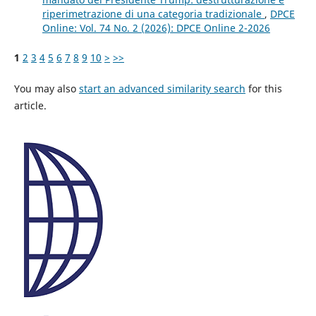
riperimetrazione di una categoria tradizionale
,
DPCE
Online: Vol. 74 No. 2 (2026): DPCE Online 2-2026
1
2
3
4
5
6
7
8
9
10
>
>>
You may also
start an advanced similarity search
for this
article.