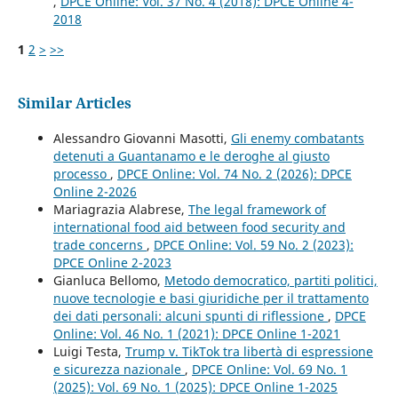
,
DPCE Online: Vol. 37 No. 4 (2018): DPCE Online 4-
2018
1
2
>
>>
Similar Articles
Alessandro Giovanni Masotti,
Gli enemy combatants
detenuti a Guantanamo e le deroghe al giusto
processo
,
DPCE Online: Vol. 74 No. 2 (2026): DPCE
Online 2-2026
Mariagrazia Alabrese,
The legal framework of
international food aid between food security and
trade concerns
,
DPCE Online: Vol. 59 No. 2 (2023):
DPCE Online 2-2023
Gianluca Bellomo,
Metodo democratico, partiti politici,
nuove tecnologie e basi giuridiche per il trattamento
dei dati personali: alcuni spunti di riflessione
,
DPCE
Online: Vol. 46 No. 1 (2021): DPCE Online 1-2021
Luigi Testa,
Trump v. TikTok tra libertà di espressione
e sicurezza nazionale
,
DPCE Online: Vol. 69 No. 1
(2025): Vol. 69 No. 1 (2025): DPCE Online 1-2025