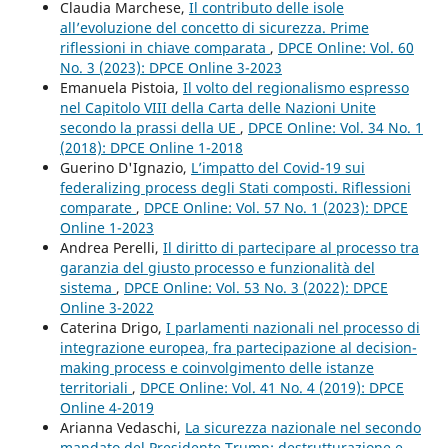
Claudia Marchese,
Il contributo delle isole
all’evoluzione del concetto di sicurezza. Prime
riflessioni in chiave comparata
,
DPCE Online: Vol. 60
No. 3 (2023): DPCE Online 3-2023
Emanuela Pistoia,
Il volto del regionalismo espresso
nel Capitolo VIII della Carta delle Nazioni Unite
secondo la prassi della UE
,
DPCE Online: Vol. 34 No. 1
(2018): DPCE Online 1-2018
Guerino D'Ignazio,
L’impatto del Covid-19 sui
federalizing process degli Stati composti. Riflessioni
comparate
,
DPCE Online: Vol. 57 No. 1 (2023): DPCE
Online 1-2023
Andrea Perelli,
Il diritto di partecipare al processo tra
garanzia del giusto processo e funzionalità del
sistema
,
DPCE Online: Vol. 53 No. 3 (2022): DPCE
Online 3-2022
Caterina Drigo,
I parlamenti nazionali nel processo di
integrazione europea, fra partecipazione al decision-
making process e coinvolgimento delle istanze
territoriali
,
DPCE Online: Vol. 41 No. 4 (2019): DPCE
Online 4-2019
Arianna Vedaschi,
La sicurezza nazionale nel secondo
mandato del Presidente Trump: destrutturazione e