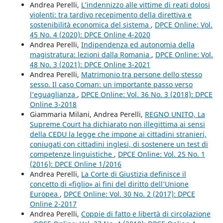
Andrea Perelli,
L’indennizzo alle vittime di reati dolosi
violenti: tra tardivo recepimento della direttiva e
sostenibilità economica del sistema
,
DPCE Online: Vol.
45 No. 4 (2020): DPCE Online 4-2020
Andrea Perelli,
Indipendenza ed autonomia della
magistratura: lezioni dalla Romania
,
DPCE Online: Vol.
48 No. 3 (2021): DPCE Online 3-2021
Andrea Perelli,
Matrimonio tra persone dello stesso
sesso. Il caso Coman: un importante passo verso
l’eguaglianza
,
DPCE Online: Vol. 36 No. 3 (2018): DPCE
Online 3-2018
Giammaria Milani, Andrea Perelli,
REGNO UNITO, La
Supreme Court ha dichiarato non illegittima ai sensi
della CEDU la legge che impone ai cittadini stranieri,
coniugati con cittadini inglesi, di sostenere un test di
competenze linguistiche
,
DPCE Online: Vol. 25 No. 1
(2016): DPCE Online 1/2016
Andrea Perelli,
La Corte di Giustizia definisce il
concetto di «figlio» ai fini del diritto dell’Unione
Europea
,
DPCE Online: Vol. 30 No. 2 (2017): DPCE
Online 2-2017
Andrea Perelli,
Coppie di fatto e libertà di circolazione