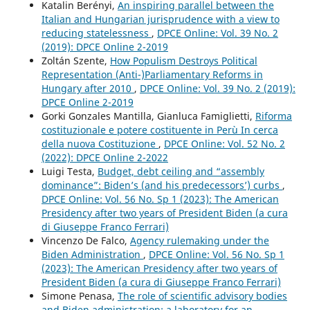
Katalin Berényi,
An inspiring parallel between the
Italian and Hungarian jurisprudence with a view to
reducing statelessness
,
DPCE Online: Vol. 39 No. 2
(2019): DPCE Online 2-2019
Zoltán Szente,
How Populism Destroys Political
Representation (Anti-)Parliamentary Reforms in
Hungary after 2010
,
DPCE Online: Vol. 39 No. 2 (2019):
DPCE Online 2-2019
Gorki Gonzales Mantilla, Gianluca Famiglietti,
Riforma
costituzionale e potere costituente in Perù In cerca
della nuova Costituzione
,
DPCE Online: Vol. 52 No. 2
(2022): DPCE Online 2-2022
Luigi Testa,
Budget, debt ceiling and “assembly
dominance”: Biden’s (and his predecessors’) curbs
,
DPCE Online: Vol. 56 No. Sp 1 (2023): The American
Presidency after two years of President Biden (a cura
di Giuseppe Franco Ferrari)
Vincenzo De Falco,
Agency rulemaking under the
Biden Administration
,
DPCE Online: Vol. 56 No. Sp 1
(2023): The American Presidency after two years of
President Biden (a cura di Giuseppe Franco Ferrari)
Simone Penasa,
The role of scientific advisory bodies
and Biden administration: a laboratory for an