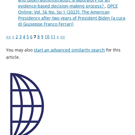
evidence-based decision-making process?
,
DPCE
Online: Vol. 56 No. Sp 1 (2023): The American
Presidency after two years of President Biden (a cura
di Giuseppe Franco Ferrari)
<<
<
2
3
4
5
6
7
8
9
10
11
>
>>
You may also
start an advanced similarity search
for this
article.