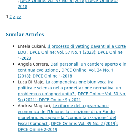
,
DPCE Online: Vol. 37 No. 4 (2018): DPCE Online 4-
2018
1
2
>
>>
Similar Articles
Entela Cukani,
Il processo di Vetting davanti alla Corte
EDU
,
DPCE Online: Vol. 57 No. 1 (2023): DPCE Online
1-2023
Angela Correra,
Dati personali: un cantiere aperto e in
continua evoluzione
,
DPCE Online: Vol. 34 No. 1
(2018): DPCE Online 1-2018
Luca Di Majo,
La compenetrazione biunivoca tra
politica e scienza nella progettazione normativa: un
problema o un’opportunità?
,
DPCE Online: Vol. 50 No.
Sp (2021): DPCE Online Sp-2021
Andrea Magliari,
Le riforme della governance
economica dell’Unione: la creazione di un Fondo
monetario europeo e la “comunitarizzazione” del
Fiscal Compact
,
DPCE Online: Vol. 39 No. 2 (2019):
DPCE Online 2-2019