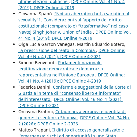
ultime elezioni politiche
,
DPCE Online: Vol. 41 No. 4
(2019): DPCE Online 4-2019
Giovanna Spanò,
“Not an aberration but a variation of
sexuality”1. Considerazioni sull’apporto del diritto
costituzionale (comparato e) “trasformativo” nel caso
Navtej Singh Johar v. Union of India
,
DPCE Online: Vol.
41 No. 4 (2019): DPCE Online 4-2019
Olga Lucia Garzon Vanegas, Martin Eduardo Botero,
La prescrizione del reato in Colombia
,
DPCE Online:
Vol. 49 No. 4 (2021): DPCE Online 4-2021
Simone Benvenuti,
Parlamenti nazionali,
legittimazione democratica e democrazia
rappresentativa nell’Unione Europea
,
DPCE Online:
Vol. 41 No. 4 (2019): DPCE Online 4-2019
Federica Danini,
Conferme e suggestioni della Corte di
Giustizia in tema di “consenso libero e informato”
dell’interessato
,
DPCE Online: Vol. 46 No. 1 (2021):
DPCE Online 1-2021
Omayma Brahmi,
Cittadinanza europea e identità di
genere: la sentenza Shipova
,
DPCE Online: Vol. 74 No.
2 (2026): DPCE Online 2-2026
Matteo Trapani,
Il diritto di accesso generalizzato e
l’emergenza: rischi ed opportunità in uno Stato