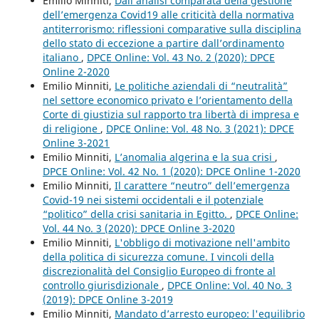
Emilio Minniti,
Dall’analisi comparata della gestione
dell’emergenza Covid19 alle criticità della normativa
antiterrorismo: riflessioni comparative sulla disciplina
dello stato di eccezione a partire dall’ordinamento
italiano
,
DPCE Online: Vol. 43 No. 2 (2020): DPCE
Online 2-2020
Emilio Minniti,
Le politiche aziendali di “neutralità”
nel settore economico privato e l’orientamento della
Corte di giustizia sul rapporto tra libertà di impresa e
di religione
,
DPCE Online: Vol. 48 No. 3 (2021): DPCE
Online 3-2021
Emilio Minniti,
L’anomalia algerina e la sua crisi
,
DPCE Online: Vol. 42 No. 1 (2020): DPCE Online 1-2020
Emilio Minniti,
Il carattere “neutro” dell’emergenza
Covid-19 nei sistemi occidentali e il potenziale
“politico” della crisi sanitaria in Egitto.
,
DPCE Online:
Vol. 44 No. 3 (2020): DPCE Online 3-2020
Emilio Minniti,
L'obbligo di motivazione nell'ambito
della politica di sicurezza comune. I vincoli della
discrezionalità del Consiglio Europeo di fronte al
controllo giurisdizionale
,
DPCE Online: Vol. 40 No. 3
(2019): DPCE Online 3-2019
Emilio Minniti,
Mandato d’arresto europeo: l'equilibrio