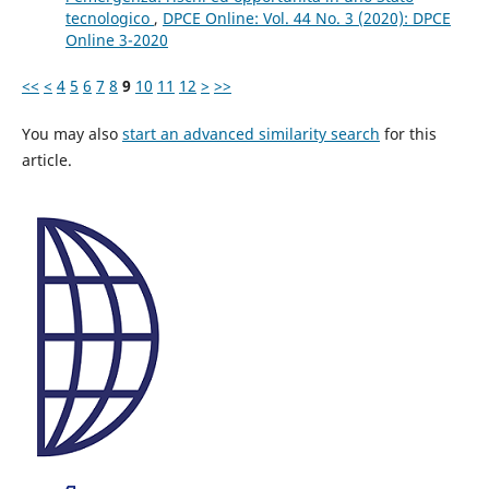
tecnologico
,
DPCE Online: Vol. 44 No. 3 (2020): DPCE
Online 3-2020
<<
<
4
5
6
7
8
9
10
11
12
>
>>
You may also
start an advanced similarity search
for this
article.