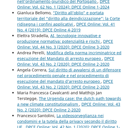
nell’ordinamento giuridico del Portogallo
,
DPCE
Online: Vol. 62 No. 1 (2024): DPCE Online 1-2024
Gianluca Bellomo,
“Diritto all’oblio” e portata
territoriale del “diritto alla deindicizzazione”: la Corte
ridisegna i confini applicativi
,
DPCE Online: Vol. 41
No. 4 (2019): DPCE Online 4-2019
Elettra Stradella,
AI, tecnologie innovative e
produzione normativa: potenzialità e rischi
,
DPCE
Online: Vol. 44 No. 3 (2020): DPCE Online 3-2020
Andrea Perelli,
Modifica della norma incriminatrice ed
esecuzione del Mandato di arresto europeo
,
DPCE
Online: Vol. 43 No. 2 (2020): DPCE Online 2-2020
Angela Correra,
Sul diritto di avvalersi di un difensore
nel procedimento penale e nel procedimento di
esecuzione del mandato d’arresto europeo
,
DPCE
Online: Vol. 43 No. 2 (2020): DPCE Online 2-2020
Maria Francesca Cavalcanti and Matthijs Jan
Terstegge,
The Urgenda case: the dutch path towards
a new climate constitutionalism
,
DPCE Online: Vol. 43
No. 2 (2020): DPCE Online 2-2020
Francesco Santolini,
La videosorveglianza nei
condomini e la tutela della privacy secondo il diritto
UE
,
DPCE Online: Vol. 42 No. 1 (2020): DPCE Online 1-