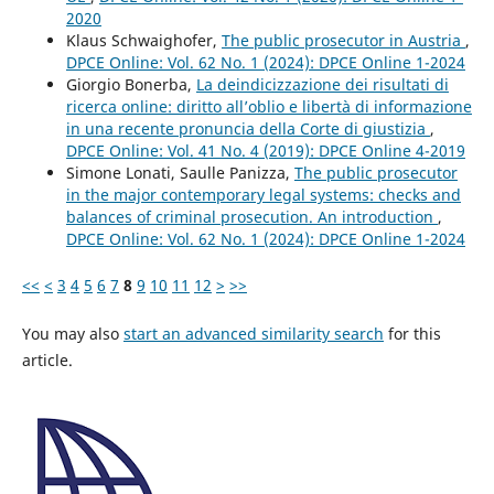
2020
Klaus Schwaighofer,
The public prosecutor in Austria
,
DPCE Online: Vol. 62 No. 1 (2024): DPCE Online 1-2024
Giorgio Bonerba,
La deindicizzazione dei risultati di
ricerca online: diritto all’oblio e libertà di informazione
in una recente pronuncia della Corte di giustizia
,
DPCE Online: Vol. 41 No. 4 (2019): DPCE Online 4-2019
Simone Lonati, Saulle Panizza,
The public prosecutor
in the major contemporary legal systems: checks and
balances of criminal prosecution. An introduction
,
DPCE Online: Vol. 62 No. 1 (2024): DPCE Online 1-2024
<<
<
3
4
5
6
7
8
9
10
11
12
>
>>
You may also
start an advanced similarity search
for this
article.