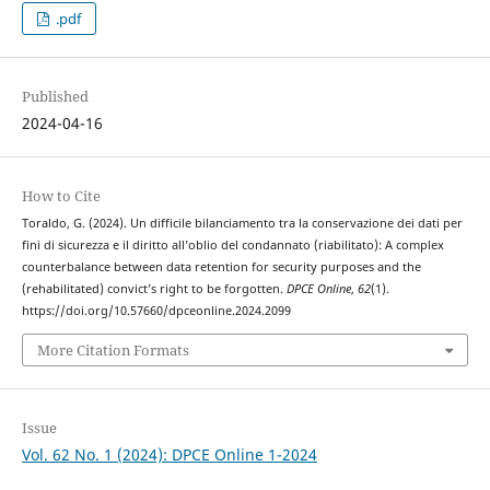
.pdf
Published
2024-04-16
How to Cite
Toraldo, G. (2024). Un difficile bilanciamento tra la conservazione dei dati per
fini di sicurezza e il diritto all’oblio del condannato (riabilitato): A complex
counterbalance between data retention for security purposes and the
(rehabilitated) convict’s right to be forgotten.
DPCE Online
,
62
(1).
https://doi.org/10.57660/dpceonline.2024.2099
More Citation Formats
Issue
Vol. 62 No. 1 (2024): DPCE Online 1-2024