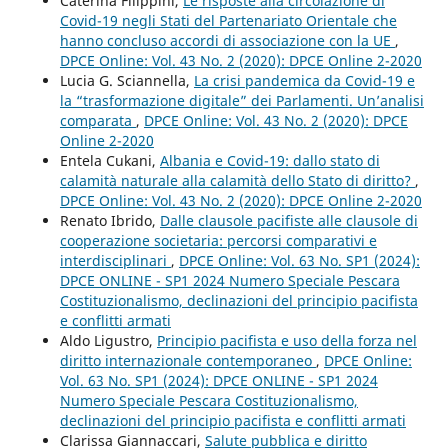
Caterina Filippini,
Le risposte alla circolazione di
Covid-19 negli Stati del Partenariato Orientale che
hanno concluso accordi di associazione con la UE
,
DPCE Online: Vol. 43 No. 2 (2020): DPCE Online 2-2020
Lucia G. Sciannella,
La crisi pandemica da Covid-19 e
la “trasformazione digitale” dei Parlamenti. Un’analisi
comparata
,
DPCE Online: Vol. 43 No. 2 (2020): DPCE
Online 2-2020
Entela Cukani,
Albania e Covid-19: dallo stato di
calamità naturale alla calamità dello Stato di diritto?
,
DPCE Online: Vol. 43 No. 2 (2020): DPCE Online 2-2020
Renato Ibrido,
Dalle clausole pacifiste alle clausole di
cooperazione societaria: percorsi comparativi e
interdisciplinari
,
DPCE Online: Vol. 63 No. SP1 (2024):
DPCE ONLINE - SP1 2024 Numero Speciale Pescara
Costituzionalismo, declinazioni del principio pacifista
e conflitti armati
Aldo Ligustro,
Principio pacifista e uso della forza nel
diritto internazionale contemporaneo
,
DPCE Online:
Vol. 63 No. SP1 (2024): DPCE ONLINE - SP1 2024
Numero Speciale Pescara Costituzionalismo,
declinazioni del principio pacifista e conflitti armati
Clarissa Giannaccari,
Salute pubblica e diritto