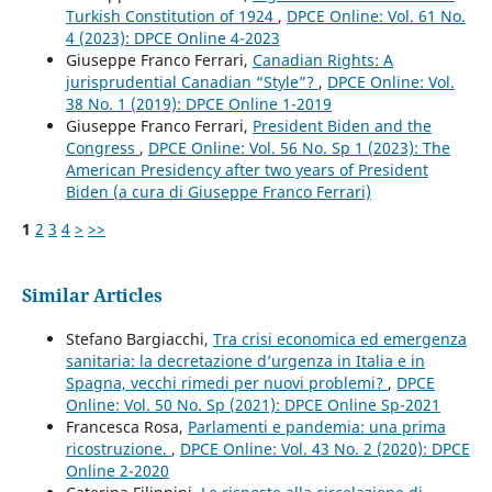
Turkish Constitution of 1924
,
DPCE Online: Vol. 61 No.
4 (2023): DPCE Online 4-2023
Giuseppe Franco Ferrari,
Canadian Rights: A
jurisprudential Canadian “Style”?
,
DPCE Online: Vol.
38 No. 1 (2019): DPCE Online 1-2019
Giuseppe Franco Ferrari,
President Biden and the
Congress
,
DPCE Online: Vol. 56 No. Sp 1 (2023): The
American Presidency after two years of President
Biden (a cura di Giuseppe Franco Ferrari)
1
2
3
4
>
>>
Similar Articles
Stefano Bargiacchi,
Tra crisi economica ed emergenza
sanitaria: la decretazione d’urgenza in Italia e in
Spagna, vecchi rimedi per nuovi problemi?
,
DPCE
Online: Vol. 50 No. Sp (2021): DPCE Online Sp-2021
Francesca Rosa,
Parlamenti e pandemia: una prima
ricostruzione.
,
DPCE Online: Vol. 43 No. 2 (2020): DPCE
Online 2-2020