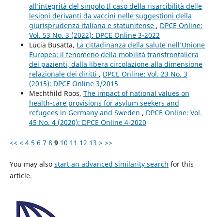
all’integrità del singolo Il caso della risarcibilità delle
lesioni derivanti da vaccini nelle suggestioni della
giurisprudenza italiana e statunitense
,
DPCE Online:
Vol. 53 No. 3 (2022): DPCE Online 3-2022
Lucia Busatta,
La cittadinanza della salute nell’Unione
Europea: il fenomeno della mobilità transfrontaliera
dei pazienti, dalla libera circolazione alla dimensione
relazionale dei diritti
,
DPCE Online: Vol. 23 No. 3
(2015): DPCE Online 3/2015
Mechthild Roos,
The impact of national values on
health-care provisions for asylum seekers and
refugees in Germany and Sweden
,
DPCE Online: Vol.
45 No. 4 (2020): DPCE Online 4-2020
<<
<
4
5
6
7
8
9
10
11
12
13
>
>>
You may also
start an advanced similarity search
for this
article.