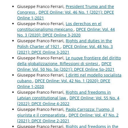
Giuseppe Franco Ferrari,
President Trump and the
Congress
,
DPCE Online: Vol. 46 No. 1 (2021): DPCE
Online 1-2021
Giuseppe Franco Ferrari,
Los derechos en el
constitucionalismo mexicano
,
DPCE Online: Vol. 44
No. 3 (2020): DPCE Online 3-2020
Giuseppe Franco Ferrari,
Rights and duties in the
Polish Charter of 1921
,
DPCE Online: Vol. 48 No. 3
(2021): DPCE Online 3-2021
Giuseppe Franco Ferrari,
Le nuove frontiere del diritto
della globalizzazione. Riflessioni di sintesi
,
DPCE
Online: Vol. 50 No. Sp (2021): DPCE Online Sp-2021
Giuseppe Franco Ferrari,
I diritti nel modello socialista
cubano
,
DPCE Online: Vol. 42 No. 1 (2020): DPCE
Online 1-2020
Giuseppe Franco Ferrari,
Rights and freedoms in
Latvian constitutional law
,
DPCE Online: Vol. 55 No. 4
(2022): DPCE Online 4-2022
Giuseppe Franco Ferrari,
Paolo Carrozza: l’uomo, il
giurista e il comparatista
,
DPCE Online: Vol. 47 No. 2
(2021): DPCE Online 2-2021
Giuseppe Franco Ferrari,
Rights and freedoms in the