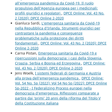
all’emergenza pandemica da Covid-19. Il ruolo
propulsivo dell’Agenzia europea per i medicinali:
profili giuridici e regolatori
,
DPCE Online: Vol. 43 No.
2 (2020): DPCE Online 2-2020
Gianluca Sardi,
L’emergenza sanitaria da Covid-19
nella Repubblica d’Irlanda. Strumenti giuridici per
contrastare la pandemia e conseguenze
problematiche sulla protezione dei diritti
fondamentali
,
DPCE Online: Vol. 43 No. 2 (2020): DPCE
Online 2-2020
Carna Pistan,
Emergenza sanitaria da Covid-19 e
ripercussioni sulla democrazia: i casi della Slovenia,
Croazia, Serbia e Bosnia ed Erzegovina
,
DPCE Online:
Vol. 43 No. 2 (2020): DPCE Online 2-2020
Jens Woelk,
I sistemi federali di Germania e Austria
alla prova dell’emergenza pandemica
,
DPCE Online:
Vol. 54 No. Sp (2022): Vol 54 No Sp (2022): DPCE Online
Sp-2022 - I Federalizing Process europei nella
democrazia d’emergenza. Riflessioni comparate a
partire dai ‘primi’ 20 anni della riforma del Titolo V
della Costituzione italiana