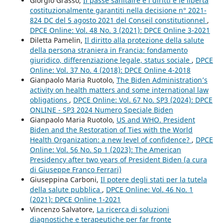
Giorgio Grasso,
Il passe sanitaire e i diritti e le libertà
costituzionalmente garantiti nella decisione n° 2021-
824 DC del 5 agosto 2021 del Conseil constitutionnel
,
DPCE Online: Vol. 48 No. 3 (2021): DPCE Online 3-2021
Diletta Pamelin,
Il diritto alla protezione della salute
della persona straniera in Francia: fondamento
giuridico, differenziazione legale, status sociale
,
DPCE
Online: Vol. 37 No. 4 (2018): DPCE Online 4-2018
Gianpaolo Maria Ruotolo,
The Biden Administration’s
activity on health matters and some international law
obligations
,
DPCE Online: Vol. 67 No. SP3 (2024): DPCE
ONLINE - SP3 2024 Numero Speciale Biden
Gianpaolo Maria Ruotolo,
US and WHO. President
Biden and the Restoration of Ties with the World
Health Organization: a new level of confidence?
,
DPCE
Online: Vol. 56 No. Sp 1 (2023): The American
Presidency after two years of President Biden (a cura
di Giuseppe Franco Ferrari)
Giuseppina Carboni,
Il potere degli stati per la tutela
della salute pubblica
,
DPCE Online: Vol. 46 No. 1
(2021): DPCE Online 1-2021
Vincenzo Salvatore,
La ricerca di soluzioni
diagnostiche e terapeutiche per far fronte