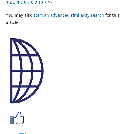
1
2
3
4
5
6
7
8
9
10
>
>>
You may also
start an advanced similarity search
for this
article.