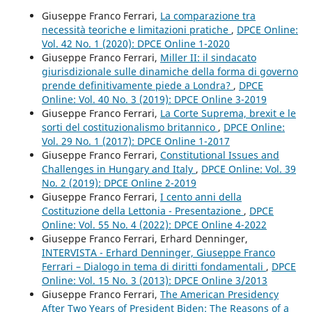
Giuseppe Franco Ferrari,
La comparazione tra
necessità teoriche e limitazioni pratiche
,
DPCE Online:
Vol. 42 No. 1 (2020): DPCE Online 1-2020
Giuseppe Franco Ferrari,
Miller II: il sindacato
giurisdizionale sulle dinamiche della forma di governo
prende definitivamente piede a Londra?
,
DPCE
Online: Vol. 40 No. 3 (2019): DPCE Online 3-2019
Giuseppe Franco Ferrari,
La Corte Suprema, brexit e le
sorti del costituzionalismo britannico
,
DPCE Online:
Vol. 29 No. 1 (2017): DPCE Online 1-2017
Giuseppe Franco Ferrari,
Constitutional Issues and
Challenges in Hungary and Italy
,
DPCE Online: Vol. 39
No. 2 (2019): DPCE Online 2-2019
Giuseppe Franco Ferrari,
I cento anni della
Costituzione della Lettonia - Presentazione
,
DPCE
Online: Vol. 55 No. 4 (2022): DPCE Online 4-2022
Giuseppe Franco Ferrari, Erhard Denninger,
INTERVISTA - Erhard Denninger, Giuseppe Franco
Ferrari – Dialogo in tema di diritti fondamentali
,
DPCE
Online: Vol. 15 No. 3 (2013): DPCE Online 3/2013
Giuseppe Franco Ferrari,
The American Presidency
After Two Years of President Biden: The Reasons of a