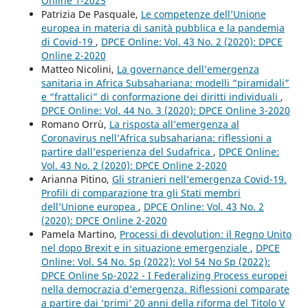
Online 1-2025
Patrizia De Pasquale,
Le competenze dell’Unione
europea in materia di sanità pubblica e la pandemia
di Covid-19
,
DPCE Online: Vol. 43 No. 2 (2020): DPCE
Online 2-2020
Matteo Nicolini,
La governance dell’emergenza
sanitaria in Africa Subsahariana: modelli “piramidali”
e “frattalici” di conformazione dei diritti individuali
,
DPCE Online: Vol. 44 No. 3 (2020): DPCE Online 3-2020
Romano Orrù,
La risposta all’emergenza al
Coronavirus nell’Africa subsahariana: riflessioni a
partire dall’esperienza del Sudafrica
,
DPCE Online:
Vol. 43 No. 2 (2020): DPCE Online 2-2020
Arianna Pitino,
Gli stranieri nell’emergenza Covid-19.
Profili di comparazione tra gli Stati membri
dell’Unione europea
,
DPCE Online: Vol. 43 No. 2
(2020): DPCE Online 2-2020
Pamela Martino,
Processi di devolution: il Regno Unito
nel dopo Brexit e in situazione emergenziale
,
DPCE
Online: Vol. 54 No. Sp (2022): Vol 54 No Sp (2022):
DPCE Online Sp-2022 - I Federalizing Process europei
nella democrazia d’emergenza. Riflessioni comparate
a partire dai ‘primi’ 20 anni della riforma del Titolo V