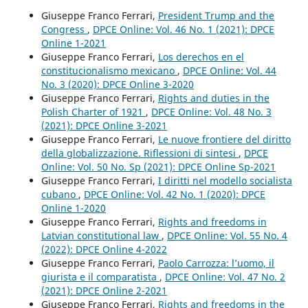
Giuseppe Franco Ferrari,
President Trump and the
Congress
,
DPCE Online: Vol. 46 No. 1 (2021): DPCE
Online 1-2021
Giuseppe Franco Ferrari,
Los derechos en el
constitucionalismo mexicano
,
DPCE Online: Vol. 44
No. 3 (2020): DPCE Online 3-2020
Giuseppe Franco Ferrari,
Rights and duties in the
Polish Charter of 1921
,
DPCE Online: Vol. 48 No. 3
(2021): DPCE Online 3-2021
Giuseppe Franco Ferrari,
Le nuove frontiere del diritto
della globalizzazione. Riflessioni di sintesi
,
DPCE
Online: Vol. 50 No. Sp (2021): DPCE Online Sp-2021
Giuseppe Franco Ferrari,
I diritti nel modello socialista
cubano
,
DPCE Online: Vol. 42 No. 1 (2020): DPCE
Online 1-2020
Giuseppe Franco Ferrari,
Rights and freedoms in
Latvian constitutional law
,
DPCE Online: Vol. 55 No. 4
(2022): DPCE Online 4-2022
Giuseppe Franco Ferrari,
Paolo Carrozza: l’uomo, il
giurista e il comparatista
,
DPCE Online: Vol. 47 No. 2
(2021): DPCE Online 2-2021
Giuseppe Franco Ferrari,
Rights and freedoms in the