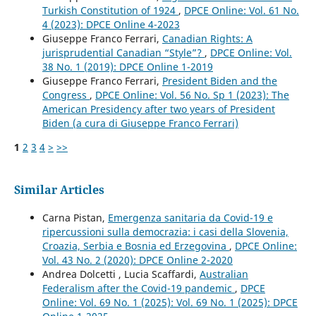
Turkish Constitution of 1924
,
DPCE Online: Vol. 61 No.
4 (2023): DPCE Online 4-2023
Giuseppe Franco Ferrari,
Canadian Rights: A
jurisprudential Canadian “Style”?
,
DPCE Online: Vol.
38 No. 1 (2019): DPCE Online 1-2019
Giuseppe Franco Ferrari,
President Biden and the
Congress
,
DPCE Online: Vol. 56 No. Sp 1 (2023): The
American Presidency after two years of President
Biden (a cura di Giuseppe Franco Ferrari)
1
2
3
4
>
>>
Similar Articles
Carna Pistan,
Emergenza sanitaria da Covid-19 e
ripercussioni sulla democrazia: i casi della Slovenia,
Croazia, Serbia e Bosnia ed Erzegovina
,
DPCE Online:
Vol. 43 No. 2 (2020): DPCE Online 2-2020
Andrea Dolcetti , Lucia Scaffardi,
Australian
Federalism after the Covid-19 pandemic
,
DPCE
Online: Vol. 69 No. 1 (2025): Vol. 69 No. 1 (2025): DPCE