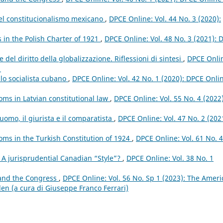
el constitucionalismo mexicano
,
DPCE Online: Vol. 44 No. 3 (2020):
 in the Polish Charter of 1921
,
DPCE Online: Vol. 48 No. 3 (2021): 
 del diritto della globalizzazione. Riflessioni di sintesi
,
DPCE Onli
1
ello socialista cubano
,
DPCE Online: Vol. 42 No. 1 (2020): DPCE Onli
oms in Latvian constitutional law
,
DPCE Online: Vol. 55 No. 4 (2022)
’uomo, il giurista e il comparatista
,
DPCE Online: Vol. 47 No. 2 (202
oms in the Turkish Constitution of 1924
,
DPCE Online: Vol. 61 No. 4
 A jurisprudential Canadian “Style”?
,
DPCE Online: Vol. 38 No. 1
 and the Congress
,
DPCE Online: Vol. 56 No. Sp 1 (2023): The Amer
den (a cura di Giuseppe Franco Ferrari)