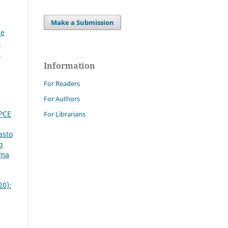
Make a Submission
le
:
a
Information
For Readers
For Authors
DPCE
For Librarians
asto
g
rma
20):