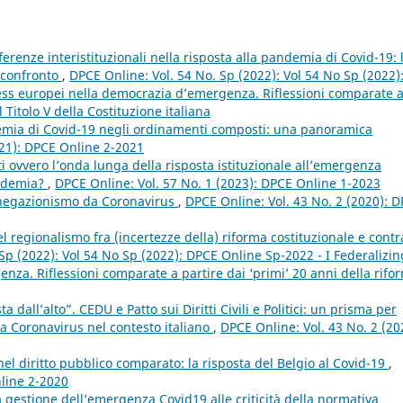
ferenze interistituzionali nella risposta alla pandemia di Covid-19: 
 confronto
,
DPCE Online: Vol. 54 No. Sp (2022): Vol 54 No Sp (2022)
ess europei nella democrazia d’emergenza. Riflessioni comparate 
 Titolo V della Costituzione italiana
emia di Covid-19 negli ordinamenti composti: una panoramica
021): DPCE Online 2-2021
itti ovvero l’onda lunga della risposta istituzionale all’emergenza
andemia?
,
DPCE Online: Vol. 57 No. 1 (2023): DPCE Online 1-2023
negazionismo da Coronavirus
,
DPCE Online: Vol. 43 No. 2 (2020): 
l regionalismo fra (incertezze della) riforma costituzionale e contr
Sp (2022): Vol 54 No Sp (2022): DPCE Online Sp-2022 - I Federalizin
za. Riflessioni comparate a partire dai ‘primi’ 20 anni della rifo
 dall’alto”. CEDU e Patto sui Diritti Civili e Politici: un prisma per
za Coronavirus nel contesto italiano
,
DPCE Online: Vol. 43 No. 2 (20
el diritto pubblico comparato: la risposta del Belgio al Covid-19
,
nline 2-2020
a gestione dell’emergenza Covid19 alle criticità della normativa