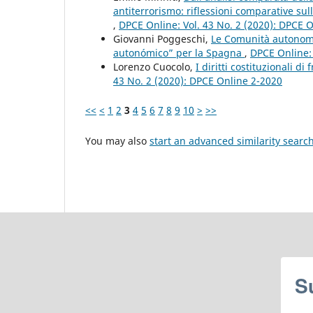
antiterrorismo: riflessioni comparative sull
,
DPCE Online: Vol. 43 No. 2 (2020): DPCE 
Giovanni Poggeschi,
Le Comunità autonome 
autonómico” per la Spagna
,
DPCE Online: 
Lorenzo Cuocolo,
I diritti costituzionali d
43 No. 2 (2020): DPCE Online 2-2020
<<
<
1
2
3
4
5
6
7
8
9
10
>
>>
You may also
start an advanced similarity searc