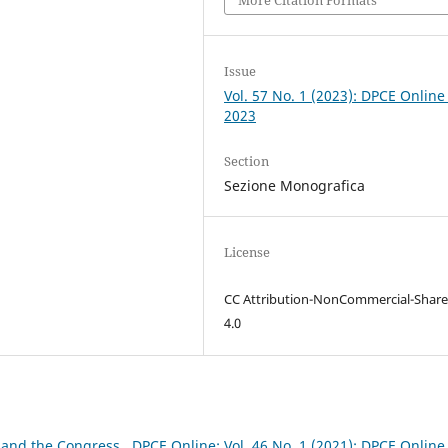
Issue
Vol. 57 No. 1 (2023): DPCE Online
2023
Section
Sezione Monografica
License
CC Attribution-NonCommercial-Share
4.0
 and the Congress
,
DPCE Online: Vol. 46 No. 1 (2021): DPCE Online