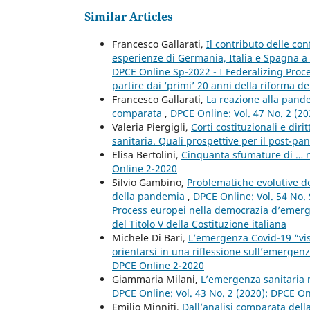
Similar Articles
Francesco Gallarati,
Il contributo delle con
esperienze di Germania, Italia e Spagna a
DPCE Online Sp-2022 - I Federalizing Proc
partire dai ‘primi’ 20 anni della riforma del
Francesco Gallarati,
La reazione alla pand
comparata
,
DPCE Online: Vol. 47 No. 2 (2
Valeria Piergigli,
Corti costituzionali e dir
sanitaria. Quali prospettive per il post-p
Elisa Bertolini,
Cinquanta sfumature di … 
Online 2-2020
Silvio Gambino,
Problematiche evolutive de
della pandemia
,
DPCE Online: Vol. 54 No. 
Process europei nella democrazia d’emergen
del Titolo V della Costituzione italiana
Michele Di Bari,
L’emergenza Covid-19 “vista
orientarsi in una riflessione sull’emergen
DPCE Online 2-2020
Giammaria Milani,
L’emergenza sanitaria n
DPCE Online: Vol. 43 No. 2 (2020): DPCE O
Emilio Minniti,
Dall’analisi comparata dell