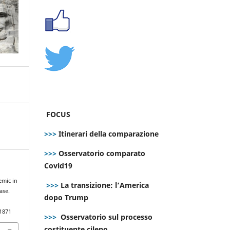
FOCUS
>>>
Itinerari della comparazione
>>>
Osservatorio comparato
Covid19
emic in
>>>
La transizione: l’America
ase.
dopo Trump
.1871
>>>
Osservatorio sul processo
costituente cileno