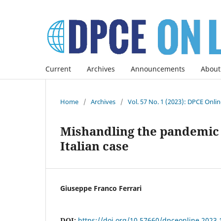
Current
Archives
Announcements
About
Home
/
Archives
/
Vol. 57 No. 1 (2023): DPCE Onli
Mishandling the pandemic i
Italian case
Giuseppe Franco Ferrari
DOI:
https://doi.org/10.57660/dpceonline.2023.