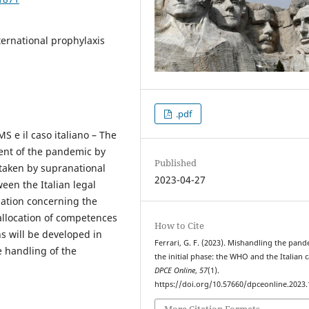
ernational prophylaxis
.pdf
S e il caso italiano – The
ent of the pandemic by
Published
 taken by supranational
2023-04-27
een the Italian legal
uation concerning the
allocation of competences
How to Cite
 will be developed in
Ferrari, G. F. (2023). Mishandling the pand
e handling of the
the initial phase: the WHO and the Italian c
DPCE Online
,
57
(1).
https://doi.org/10.57660/dpceonline.2023
More Citation Formats