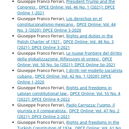
Giuseppe Franco Ferrari,
President Trump and the
Congress
,
DPCE Online: Vol. 46 No. 1 (2021): DPCE
Online 1-2021
Giuseppe Franco Ferrari,
Los derechos en el
constitucionalismo mexicano
,
DPCE Online: Vol. 44
No. 3 (2020): DPCE Online 3-2020
Giuseppe Franco Ferrari,
Rights and duties in the
Polish Charter of 1921
,
DPCE Online: Vol. 48 No. 3
(2021): DPCE Online 3-2021
Giuseppe Franco Ferrari,
Le nuove frontiere del diritto
della globalizzazione. Riflessioni di sintesi
,
DPCE
Online: Vol. 50 No. Sp (2021): DPCE Online Sp-2021
Giuseppe Franco Ferrari,
I diritti nel modello socialista
cubano
,
DPCE Online: Vol. 42 No. 1 (2020): DPCE
Online 1-2020
Giuseppe Franco Ferrari,
Rights and freedoms in
Latvian constitutional law
,
DPCE Online: Vol. 55 No. 4
(2022): DPCE Online 4-2022
Giuseppe Franco Ferrari,
Paolo Carrozza: l’uomo, il
giurista e il comparatista
,
DPCE Online: Vol. 47 No. 2
(2021): DPCE Online 2-2021
Giuseppe Franco Ferrari,
Rights and freedoms in the
Turkish Constitution of 1924
,
DPCE Online: Vol. 61 No.