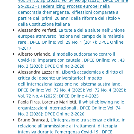
Vol. 54 No. Sp (2022): Vol 54 No Sp (2022): DPCE Online
Sp-2022 - I Federalizing Process europei nella
democrazia d’emergenza. Riflessioni comparate a
partire dai ‘primi’ 20 anni della riforma del Titolo V
della Costituzione italiana
Alessandro Perfetti,
La tutela della salute nell’Unione
europea attraverso l’azione nel campo delle malattie
rare
,
DPCE Online: Vol. 29 No. 1 (2017): DPCE Online
1-2017
Alberto Orlando,
Il modello sudcoreano contro il
Covid-19: imparare con cautela
,
DPCE Online: Vol. 43
No. 2 (2020): DPCE Online 2-2020
Alessandra Lazzarini,
Libertà accademica e diritto di
critica del docente universitario: l’impatto
dell'internazionalizzazione nel sistema australiano
,
DPCE Online: Vol. 72 No. 4 (2025): Vol. 72 No. 4 (2025):
Vol. 72 No. 4 (2025): DPCE Online 4-2025
Paola Piras, Lorenzo Marilotti,
Il whistleblowing nelle
organizzazioni internazionali
,
DPCE Online: Vol. 74
No. 2 (2026): DPCE Online 2-2026
Bruno Brancati,
L’integrazione tra scienza e diritto, in
relazione all’ammissione ai trattamenti di terapia
intensiva durante l’emergenza Covid-19
,
DPCE