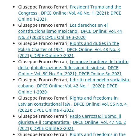
Giuseppe Franco Ferrari,
President Trump and the
Congress
,
DPCE Online: Vol. 46 No. 1 (2021): DPCE
Online 1-2021
Giuseppe Franco Ferrari,
Los derechos en el
constitucionalismo mexicano
,
DPCE Online: Vol. 44
No. 3 (2020): DPCE Online 3-2020
Giuseppe Franco Ferrari,
Rights and duties in the
Polish Charter of 1921
,
DPCE Online: Vol. 48 No. 3
(2021): DPCE Online 3-2021
Giuseppe Franco Ferrari,
Le nuove frontiere del diritto
della globalizzazione. Riflessioni di sintesi
,
DPCE
Online: Vol. 50 No. Sp (2021): DPCE Online Sp-2021
Giuseppe Franco Ferrari,
I diritti nel modello socialista
cubano
,
DPCE Online: Vol. 42 No. 1 (2020): DPCE
Online 1-2020
Giuseppe Franco Ferrari,
Rights and freedoms in
Latvian constitutional law
,
DPCE Online: Vol. 55 No. 4
(2022): DPCE Online 4-2022
Giuseppe Franco Ferrari,
Paolo Carrozza: l’uomo, il
giurista e il comparatista
,
DPCE Online: Vol. 47 No. 2
(2021): DPCE Online 2-2021
Giuseppe Franco Ferrari,
Rights and freedoms in the