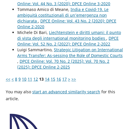
Online: Vol. 44 No. 3 (2020): DPCE Online 3-2020
Tommaso Amico di Meane,
India e Covid-19. Le
ambiguità costituzionali di un’emergenza non
dichiarata
,
DPCE Online: Vol. 43 No. 2 (2020): DPCE
Online 2-2020
Michele Di Bari,
Liechtenstein e diritti umani: il punto
di vista degli international monitoring bodies
,
DPCE
Online: Vol. 52 No. 2 (2022): DPCE Online 2-2022
Luigi Sammartino,
Strategic Litigation on International
Arms Transfer: As-sessing the Role of Domestic Courts
,
DPCE Online: Vol. 70 No. 2 (2025): Vol. 70 No. 2
(2025): DPCE Online 2-2025
<<
<
8
9
10
11
12
13
14
15
16
17
>
>>
You may also
start an advanced similarity search
for this
article.